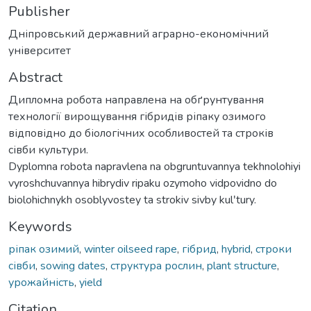
Publisher
Дніпровський державний аграрно-економічний
університет
Abstract
Дипломна робота направлена на обґрунтування
технології вирощування гібридів ріпаку озимого
відповідно до біологічних особливостей та строків
сівби культури.
Dyplomna robota napravlena na obgruntuvannya tekhnolohiyi
vyroshchuvannya hibrydiv ripaku ozymoho vidpovidno do
biolohichnykh osoblyvostey ta strokiv sivby kulʹtury.
Keywords
ріпак озимий
,
winter oilseed rape
,
гібрид
,
hybrid
,
строки
сівби
,
sowing dates
,
структура рослин
,
plant structure
,
урожайність
,
yield
Citation