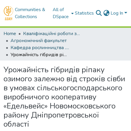
Communities &
All of
Statistics
Log In
Collections
DSpace
Home
Кваліфікаційні роботи здобувачів вищої освіти
Агрономічний факультет
Кафедра рослинництва . Магістри
Урожайність гібридів ріпаку озимого залежно від строків сівби в умовах сільськогосподарського виробничого кооперативу «Едельвейс» Новомосковського району Дніпропетровської області
Урожайність гібридів ріпаку
озимого залежно від строків сівби
в умовах сільськогосподарського
виробничого кооперативу
«Едельвейс» Новомосковського
району Дніпропетровської
області