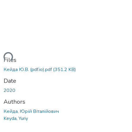
ding...
Files
Кейда Ю.В. (pdf.io).pdf
(351.2 KB)
Date
2020
Authors
Кейда, Юрій Віталійович
Keydа, Yuriy