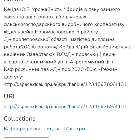
Кейда Ю.В. Урожайність гібридів ріпаку озимого
залежно від строків сівби в умовах
сільськогосподарського виробничого кооперативу
«Едельвейс» Новомосковського району
Дніпропетровської області : магістер.дипломна
робота:201,Агрономія/ Кейда Юрій Віталійович; наук.
керівник Заверталюк В.Ф.;Дніпровський держ.
аграрно-економічний ун-т, Агрономічний ф-т,
Каф.рослинництва .-Дніпро,2020.-59 с. -Режим
доступу:
http://dspace.dsau.dp.ua/jspui/handle/123456789/4131
URI
http://dspace.dsau.dp.ua/jspui/handle/123456789/4131
Collections
Кафедра рослинництва . Магістри