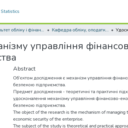
Statistics
Факультет обліку і фінансів
Кафедра обліку, оподаткування та управління фінансово-економічною безпекою . Магістри
нізму управління фінансо
ства
Abstract
Об’єктом дослідження є механізм управління фінан
безпекою підприємства.
Предмет дослідження - теоретичні та практичні пі
удосконалення механізму управління фінансово-ек
безпекою підприємства.
The object of the research is the mechanism of managing t
economic security of the enterprise.
The subject of the study is theoretical and practical appr