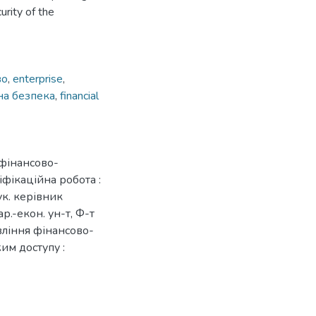
rity of the
во
,
enterprise
,
на безпека
,
financial
 фінансово-
іфікаційна робота :
к. керівник
.-екон. ун-т, Ф-т
авління фінансово-
им доступу :