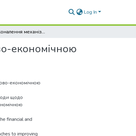
Log In
Удосконалення механізму управління фінансово-економічною безпекою підприємства
во-економічною
сово-економічною
дходи щодо
ономічною
he financial and
oaches to improving