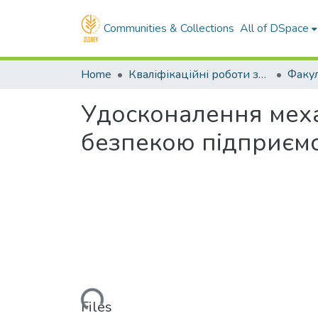
Communities & Collections
All of DSpace
Home
Кваліфікаційні роботи здобувачів вищої освіти
Удосконалення меха
безпекою підприєм
Loading...
Files