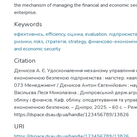
the mechanism of managing the financial and economic secu
enterprise.
Keywords
ефективнісь
,
efficiency
,
оцінка
,
evaluation
,
підприємст
ризики
,
risks
,
стратегія
,
strategy
,
фінансово-економіч
and economic security
Citation
Денисов А. Є. Удосконалення механізму управління
економічною безпекою підприємства : магістер. квал
073 Менеджмент / Денисов Антон Євгенійович ; нау
Васільєва Леся Миколаївна ; Дніпровський держ.аграр
обліку і фінансів, Каф. обліку, оподаткування та упр
економічною безпекою. – Дніпро, 2025. – 60 с. – Реж
https://dspace.dsau.dp.ua/handle/123456789/13826
URI
https://dspace.dsau.dp.ua/handle/123456789/13826