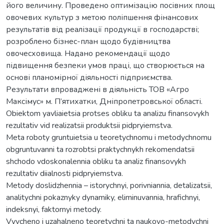
його величину. Проведено оптимізацію посівних площ
овочевих культур з метою поліпшення фінансових
результатів від реалізації продукції в господарстві;
розроблено бізнес-план щодо будівництва
овочесховища. Надано рекомендації щодо
підвищення безпеки умов праці, що створюється на
основі планомірної діяльності підприємства.
Результати впроваджені в діяльність ТОВ «Агро
Максімус» м. П’ятихатки, Дніпропетровської області.
Obiektom yavliaietsia protses obliku ta analizu finansovykh
rezultativ vid realizatsii produktsii pidpryiemstva.
Meta roboty gruntuietsia u teoretychnomu i metodychnomu
obgruntuvanni ta rozrobtsi praktychnykh rekomendatsii
shchodo vdoskonalennia obliku ta analiz finansovykh
rezultativ diialnosti pidpryiemstva.
Metody doslidzhennia – istorychnyi, porivniannia, detalizatsii,
analitychni pokaznyky dynamiky, eliminuvannia, hrafichnyi,
indeksnyi, faktornyi metody.
Vyvcheno i uzahalneno teoretychni ta naukovo-metodychni