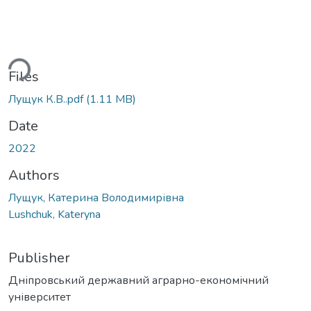
ading...
Files
Лущук К.В..pdf
(1.11 MB)
Date
2022
Authors
Лущук, Катерина Володимирівна
Lushchuk, Kateryna
Publisher
Дніпровський державний аграрно-економічний
університет