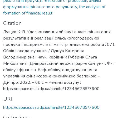
реалізація прдукції
,
realization of production
,
аналіз
формування фінансового результату
,
the analysis of
formation of financial result
Citation
Лущук К. В. Удосконалення обліку і аналіз фінансових
результатів від реалізації сільськогосподарської
продукції підприємства : магістр. дипломна робота : 071
Облік і оподаткування / Лущук Катерина
Володимирівна ; наук. керівник Губарик Ольга
Миколаївна ; Дніпровський держ.аграр.-екон. ун-т, Ф-т
обліку і фінансів, Каф. обліку, оподаткування та
управління фінансово-економічною безпекою. –
Дніпро, 2022. – 68 с. – Режим доступу :
https://dspace.dsau.dp.ua/handle/123456789/7600
URI
https://dspace.dsau.dp.ua/handle/123456789/7600
Collections