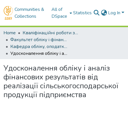
Communities &
All of
Statistics
Log In
Collections
DSpace
Home
Кваліфікаційні роботи здобувачів вищої освіти
Факультет обліку і фінансів
Кафедра обліку, оподаткування та управління фінансово-економічною безпекою . Магістри
Удосконалення обліку і аналіз фінансових результатів від реалізації сільськогосподарської продукції підприємства
Удосконалення обліку і аналіз
фінансових результатів від
реалізації сільськогосподарської
продукції підприємства