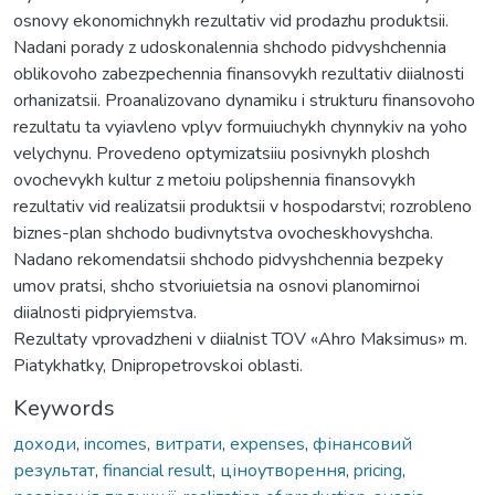
osnovy ekonomichnykh rezultativ vid prodazhu produktsii.
Nadani porady z udoskonalennia shchodo pidvyshchennia
oblikovoho zabezpechennia finansovykh rezultativ diialnosti
orhanizatsii. Proanalizovano dynamiku i strukturu finansovoho
rezultatu ta vyiavleno vplyv formuiuchykh chynnykiv na yoho
velychynu. Provedeno optymizatsiiu posivnykh ploshch
ovochevykh kultur z metoiu polipshennia finansovykh
rezultativ vid realizatsii produktsii v hospodarstvi; rozrobleno
biznes-plan shchodo budivnytstva ovocheskhovyshcha.
Nadano rekomendatsii shchodo pidvyshchennia bezpeky
umov pratsi, shcho stvoriuietsia na osnovi planomirnoi
diialnosti pidpryiemstva.
Rezultaty vprovadzheni v diialnist TOV «Ahro Maksimus» m.
Piatykhatky, Dnipropetrovskoi oblasti.
Keywords
доходи
,
incomes
,
витрати
,
expenses
,
фінансовий
результат
,
financial result
,
ціноутворення
,
pricing
,