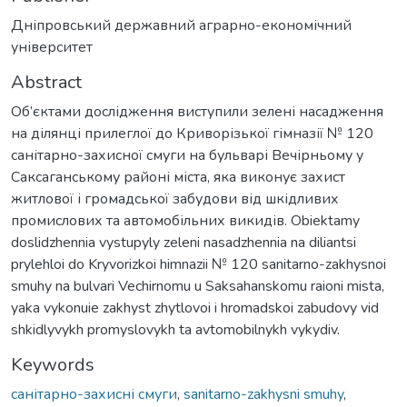
Дніпровський державний аграрно-економічний
університет
Abstract
Об’єктами дослідження виступили зелені насадження
на ділянці прилеглої до Криворізької гімназії № 120
санітарно-захисної смуги на бульварі Вечірньому у
Саксаганському районі міста, яка виконує захист
житлової і громадської забудови від шкідливих
промислових та автомобільних викидів. Obiektamy
doslidzhennia vystupyly zeleni nasadzhennia na diliantsi
prylehloi do Kryvorizkoi himnazii № 120 sanitarno-zakhysnoi
smuhy na bulvari Vechirnomu u Saksahanskomu raioni mista,
yaka vykonuie zakhyst zhytlovoi i hromadskoi zabudovy vid
shkidlyvykh promyslovykh ta avtomobilnykh vykydiv.
Keywords
санітарно-захисні смуги
,
sanitarno-zakhysni smuhy
,