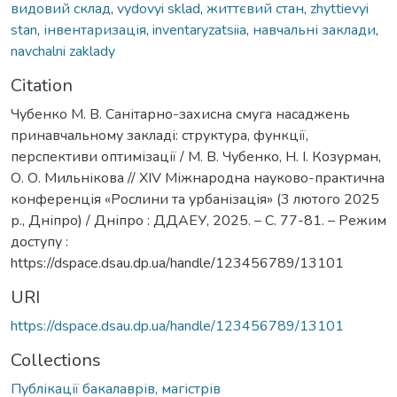
видовий склад
,
vydovyi sklad
,
життєвий стан
,
zhyttievyi
stan
,
інвентаризація
,
inventaryzatsiia
,
навчальні заклади
,
navchalni zaklady
Citation
Чубенко М. В. Санітарно-захисна смуга насаджень
принавчальному закладі: структура, функції,
перспективи оптимізації / М. В. Чубенко, Н. І. Козурман,
О. О. Мильнікова // XIV Міжнародна науково-практична
конференція «Рослини та урбанізація» (3 лютого 2025
р., Дніпро) / Дніпро : ДДАЕУ, 2025. – С. 77-81. – Режим
доступу :
https://dspace.dsau.dp.ua/handle/123456789/13101
URI
https://dspace.dsau.dp.ua/handle/123456789/13101
Collections
Публікації бакалаврів, магістрів