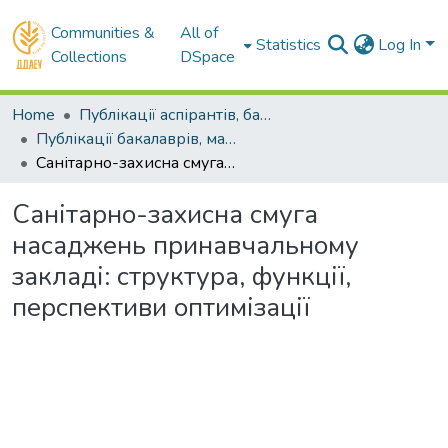
Communities &
All of
Statistics
Log In
Collections
DSpace
Home
Публікації аспірантів, бакалаврів, магістрів
Публікації бакалаврів, магістрів
Санітарно-захисна смуга насаджень принавчальному закладі: структура, функції, перспективи оптимізації
Санітарно-захисна смуга
насаджень принавчальному
закладі: структура, функції,
перспективи оптимізації