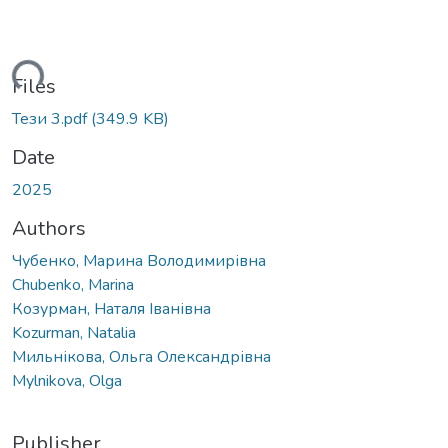
ading...
Files
Тези 3.pdf
(349.9 KB)
Date
2025
Authors
Чубенко, Марина Володимирівна
Chubenko, Marina
Козурман, Наталя Іванівна
Kozurman, Natalia
Мильнікова, Ольга Олександрівна
Mylnikova, Olga
Publisher