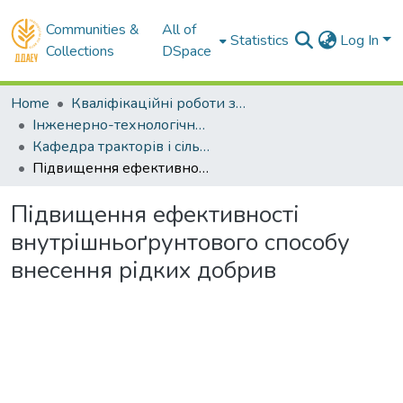
Communities &
All of
Statistics
Log In
Collections
DSpace
Home
Кваліфікаційні роботи здобувачів вищої освіти
Інженерно-технологічний факультет
Кафедра тракторів і сільськогосподарських машин . Магістри
Підвищення ефективності внутрішньоґрунтового способу внесення рідких добрив
Підвищення ефективності
внутрішньоґрунтового способу
внесення рідких добрив