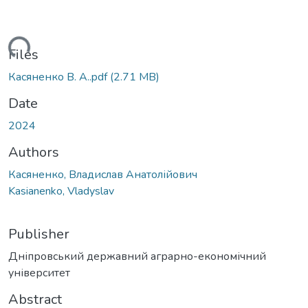
ading...
Files
Касяненко В. А..pdf
(2.71 MB)
Date
2024
Authors
Касяненко, Владислав Анатолійович
Kasianenko, Vladyslav
Publisher
Дніпровський державний аграрно-економічний
університет
Abstract