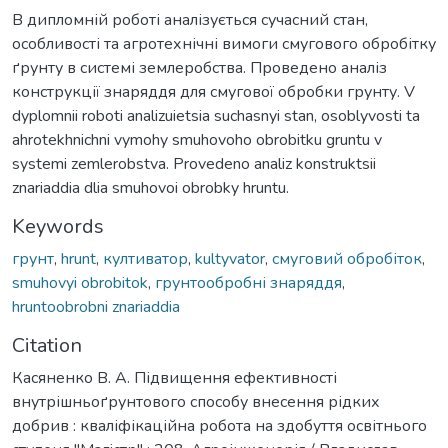
В дипломній роботі аналізується сучасний стан,
особливості та агротехнічні вимоги смугового обробітку
ґрунту в системі землеробства. Проведено аналіз
конструкції знаряддя для смугової обробки грунту. V
dyplomnii roboti analizuietsia suchasnyi stan, osoblyvosti ta
ahrotekhnichni vymohy smuhovoho obrobitku gruntu v
systemi zemlerobstva. Provedeno analiz konstruktsii
znariaddia dlia smuhovoi obrobky hruntu.
Keywords
грунт
,
hrunt
,
култиватор
,
kultyvator
,
смуговий обробіток
,
smuhovyi obrobitok
,
грунтообробні знаряддя
,
hruntoobrobni znariaddia
Citation
Касяненко В. А. Підвищення ефективності
внутрішньоґрунтового способу внесення рідких
добрив : кваліфікаційна робота на здобуття освітнього