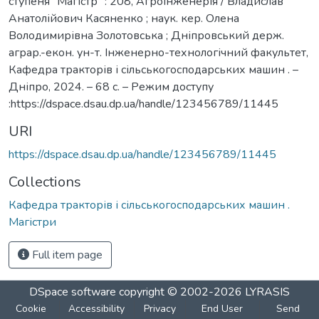
ступеня "Магістр" : 208, Агроінженерія / Владислав
Анатолійович Касяненко ; наук. кер. Олена
Володимирівна Золотовська ; Дніпровський держ.
аграр.-екон. ун-т. Інженерно-технологічний факультет,
Кафедра тракторів і сільськогосподарських машин . –
Дніпро, 2024. – 68 с. – Режим доступу
:https://dspace.dsau.dp.ua/handle/123456789/11445
URI
https://dspace.dsau.dp.ua/handle/123456789/11445
Collections
Кафедра тракторів і сільськогосподарських машин .
Магістри
Full item page
DSpace software
copyright © 2002-2026
LYRASIS
Cookie
Accessibility
Privacy
End User
Send