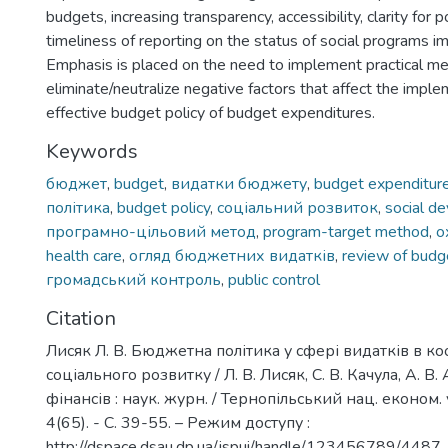
budgets, increasing transparency, accessibility, clarity for 
timeliness of reporting on the status of social programs i
Emphasis is placed on the need to implement practical m
eliminate/neutralize negative factors that affect the imple
effective budget policy of budget expenditures.
Keywords
бюджет
,
budget
,
видатки бюджету
,
budget expenditur
політика
,
budget policy
,
соціальний розвиток
,
social d
програмно-цільовий метод
,
program-target method
,
о
health care
,
огляд бюджетних видатків
,
review of budg
громадський контроль
,
public control
Citation
Лисяк Л. В. Бюджетна політика у сфері видатків в к
соціального розвитку / Л. В. Лисяк, С. В. Качула, А. В. 
фінансів : наук. журн. / Тернопільський нац. економ. 
4(65). - С. 39-55. – Режим доступу :
http://dspace.dsau.dp.ua/jspui/handle/123456789/4487