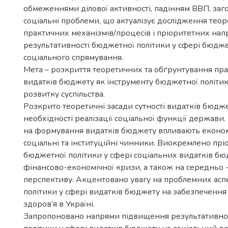
обмеженнями ділової активності, падінням ВВП, за
соціальні проблеми, що актуалізує дослідження теор
практичних механізмів/процесів і пріоритетних на
результативності бюджетної політики у сфері бюдж
соціального спрямування.
Мета – розкриття теоретичних та обґрунтування пра
видатків бюджету як інструменту бюджетної політик
розвитку суспільства.
Розкрито теоретичні засади сутності видатків бюдже
необхідності реалізації соціальної функції держави.
на формування видатків бюджету впливають економіч
соціальні та інституційні чинники. Виокремлено пр
бюджетної політики у сфері соціальних видатків бю
фінансово-економічної кризи, а також на середньо 
перспективу. Акцентовано увагу на проблемних ас
й
політики у сфері видатків бюджету на забезпеченн
здоров’я в Україні.
Запропоновано напрями підвищення результативно