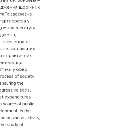
озвиток. Зокрема –
вадження щорічних
та їх своєчасне
партнерства у
цнення інституту
джетів,
я населення та
нання соціальних
ції практичних
нників, що
ітики у сфері
rocess of society
 ensuring the
ogressive social
et expenditures.
a source of public
elopment. In the
on business activity,
the study of