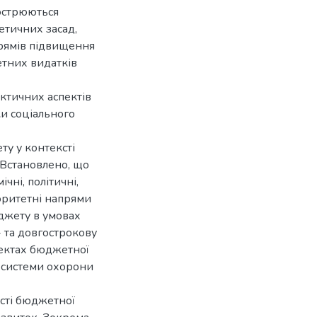
гострюються
етичних засад,
прямів підвищення
етних видатків
ктичних аспектів
и соціального
ту у контексті
 Встановлено, що
ні, політичні,
іоритетні напрями
джету в умовах
- та довгострокову
пектах бюджетної
я системи охорони
сті бюджетної