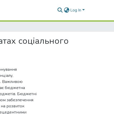
Log In
атах соціального
онування
нціалу,
я. Важливою
пає бюджетна
бюджетів. Бюджетні
лом забезпечення
 на розвиток
прецедентними