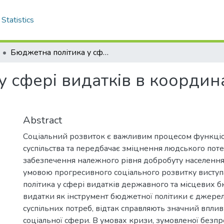
Statistics
Бюджетна політика у сфері видатків в координатах соціального розвитку
 сфері видатків в координ
Abstract
Соціальний розвиток є важливим процесом функці
суспільства та передбачає зміцнення людського поте
забезпечення належного рівня добробуту населенн
умовою прогресивного соціального розвитку висту
політика у сфері видатків державного та місцевих 
видатки як інструмент бюджетної політики є джере
суспільних потреб, відтак справляють значний вплив
соціальної сфери. В умовах кризи, зумовленої без