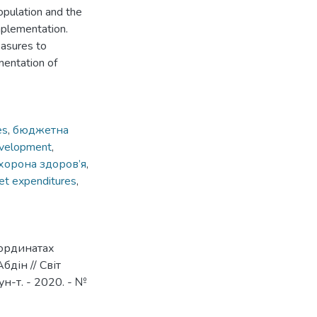
population and the
mplementation.
easures to
mentation of
es
,
бюджетна
evelopment
,
хорона здоров’я
,
et expenditures
,
оординатах
Абдін // Світ
ун-т. - 2020. - №