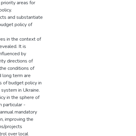
priority areas for
olicy.
ects and substantiate
budget policy of
es in the context of
vealed. It is
influenced by
rity directions of
the conditions of
d long term are
 of budget policy in
 system in Ukraine.
icy in the sphere of
 particular -
g annual mandatory
n, improving the
ms/projects
rol over local