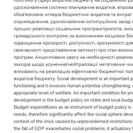
політики у сфері видатків бюджету на соціальний р
удосконалення системи планування видатків, впро
обов’язкових оглядів бюджетних видатків та витрат 
оприлюднення, удосконалення інституційних засад 
процесі реалізації соціальних програм/проєктів, змі
громадського контролю за виконанням місцевих бю
підвищення прозорості, доступності, зрозумілості дл
своєчасності представлення звітності про стан вико
програм. Акцентовано увагу на необхідності реаліза
заходів щодо усунення/нейтралізації негативних чи
впливають на реалізацію ефективної бюджетної пол
видатків бюджету. Social development is an important p
functioning and it involves human potential strengthening,
appropriate level of welfare. An important condition for pr
development is the budget policy on state and local budg
Budget expenditures as an instrument of budget policy is 
needs, therefore significantly affect the social sphere dev
context of the crisis caused by unprecedented restrictions 
the fall of GDP exacerbates social problems; it actualizes 