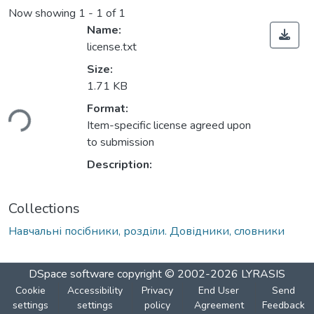
Now showing
1 - 1 of 1
Name:
license.txt
Size:
1.71 KB
ading...
Format:
Item-specific license agreed upon
to submission
Description:
Collections
Навчальні посібники, розділи. Довідники, словники
DSpace software
copyright © 2002-2026
LYRASIS
Cookie
Accessibility
Privacy
End User
Send
settings
settings
policy
Agreement
Feedback