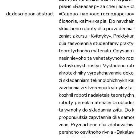
рівня «Бакалавр» за спеціальніст
dc.description.abstract
«Садово-паркове господарство» 
біологів, квітникарів. Do navchaln
vkliucheno roboty dlia provedennia p
zaniat z kursu «Kvitnyky». Praktykum
dlia zasvoiennia studentamy praktyc
teoretychnoho materialu. Opysano 
nasinnievoho ta vehetatyvnoho rozm
kvitnykovykh roslyn. Vykladeno roboty
ahrotekhniky vyroshchuvannia dekora
zi skladanniam tekhnolohichnykh kar
zavdannia zi stvorennia kvitnykiv ta a
kozhnii roboti nadaietsia teoretychna
roboty, perelik materialiv ta obladnan
ta vymohy do skladannia zvitu. Do ko
proponuiutsia zapytannia dlia samosti
znan. Pryznacheno dlia zdobuvachiv v
pershoho osvitnoho rivnia «Bakalavr»