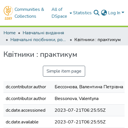
Communities &
All of
Statistics
Log In
Collections
DSpace
Home
Навчальні видання
Навчальні посібники, розділи. Довідники, словники
Квітники : практикум
Квітники : практикум
Simple item page
dc.contributor.author
Бессонова, Валентина Петрівна
dc.contributor.author
Bessonova, Valentyna
dc.date.accessioned
2023-07-21T06:25:55Z
dc.date.available
2023-07-21T06:25:55Z