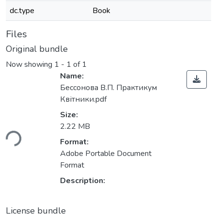
dc.type
Book
Files
Original bundle
Now showing
1 - 1 of 1
Name:
Бессонова В.П. Практикум
Квітники.pdf
Size:
ading...
2.22 MB
Format:
Adobe Portable Document
Format
Description:
License bundle