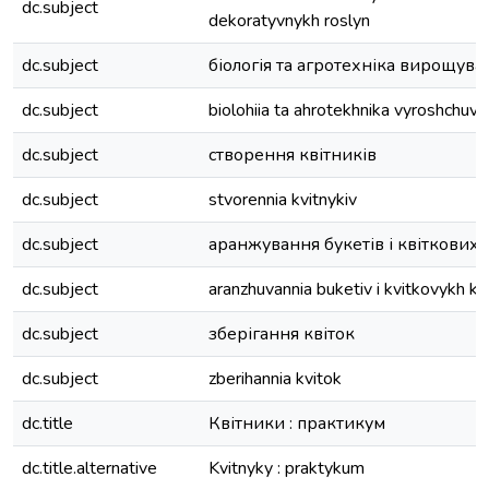
dc.subject
dekoratyvnykh roslyn
dc.subject
біологія та агротехніка вирощува
dc.subject
biolohiia ta ahrotekhnika vyroshchuva
dc.subject
створення квітників
dc.subject
stvorennia kvitnykiv
dc.subject
аранжування букетів і квіткових
dc.subject
aranzhuvannia buketiv i kvitkovykh k
dc.subject
зберігання квіток
dc.subject
zberihannia kvitok
dc.title
Квітники : практикум
dc.title.alternative
Kvitnyky : praktykum