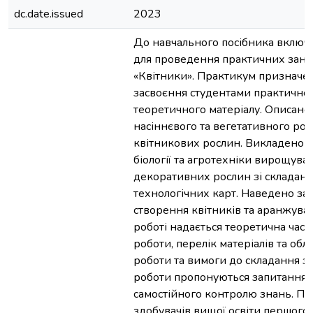
dc.date.issued
2023
До навчального посібника включ
для проведення практичних занят
«Квітники». Практикум призначе
засвоєння студентами практичног
теоретичного матеріалу. Описан
насіннєвого та вегетативного р
квітникових рослин. Викладено р
біології та агротехніки вирощува
декоративних рослин зі складан
технологічних карт. Наведено зав
створення квітників та аранжува
роботі надається теоретична част
роботи, перелік матеріалів та обл
роботи та вимоги до складання зв
роботи пропонуються запитання 
самостійного контролю знань. П
здобувачів вищої освіти першого 