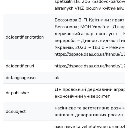
spetsialnistiu 206 «Sadovo-parkove
ahrarnykh VNZ, biolohiv, kvitnykariv.
Бессонова В. П. Квітники : практик
Бессонова ; МОН України ; Дніпр
державний аграр.-екон. ун-т. – Вид
dc.identifier.citation
переробл. – Дніпро : вид-во «Тип
Україна», 2023. – 183 с. – Режим д
https://dspace.dsau.dp.ua/handle/
dc.identifier.uri
https://dspace.dsau.dp.ua/handle/
dc.language.iso
uk
Дніпровський державний аграр
dc.publisher
економічний університет
насіннєве та вегетативне розмн
dc.subject
квітково-декоративних рослин
nasinnieve ta vehetatyvne rozmnozhe