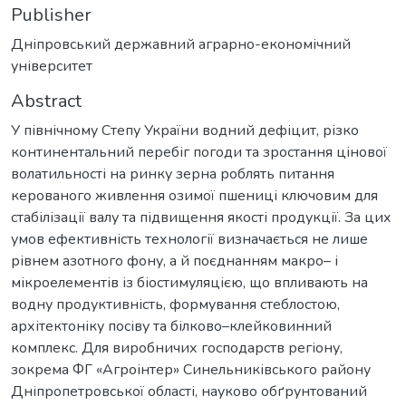
Publisher
Дніпровський державний аграрно-економічний
університет
Abstract
У північному Степу України водний дефіцит, різко
континентальний перебіг погоди та зростання цінової
волатильності на ринку зерна роблять питання
керованого живлення озимої пшениці ключовим для
стабілізації валу та підвищення якості продукції. За цих
умов ефективність технології визначається не лише
рівнем азотного фону, а й поєднанням макро– і
мікроелементів із біостимуляцією, що впливають на
водну продуктивність, формування стеблостою,
архітектоніку посіву та білково–клейковинний
комплекс. Для виробничих господарств регіону,
зокрема ФГ «Агроінтер» Синельниківського району
Дніпропетровської області, науково обґрунтований