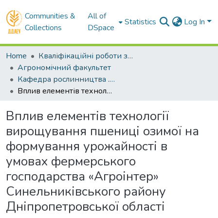
Communities &
All of
Statistics
Log In
Collections
DSpace
Home
Кваліфікаційні роботи здобувачів вищої освіти
Агрономічний факультет
Кафедра рослинництва . Магістри
Вплив елементів технології вирощування пшениці озимої на формування урожайності в умовах фермерського господарства «Агроінтер» Синельниківського району Дніпропетровської області
Вплив елементів технології
вирощування пшениці озимої на
формування урожайності в
умовах фермерського
господарства «Агроінтер»
Синельниківського району
Дніпропетровської області