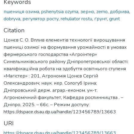
Keywords
пшениця озима
,
pshenytsia ozyma
,
зерно
,
zerno
,
добрива
,
dobryva
,
регулятор росту
,
rehuliator rostu
,
ґрунт
,
grunt
Citation
Цонєв С. О. Вплив елементів технології вирощування
пшениці озимої на формування урожайності в умовах
фермерського господарства «Агроінтер»
Синельниківського району Дніпропетровської області:
кваліфікаційна робота на здобуття освітнього ступеня
«Магістер» : 201, Агрономія Цонєв Сергій
Олександрович; наук. кер. Сологуб Ірина;
Дніпровський держ. аграр.-економ. ун-т.
Агрономічний факультет, Кафедра рослинництва . –
Дніпро, 2025. – 66с. – Режим доступу:
https://dspace.dsau.dp.ua/handle/123456789/13663
URI
https://dspace.dsau.dp.ua/handle/123456789/13663