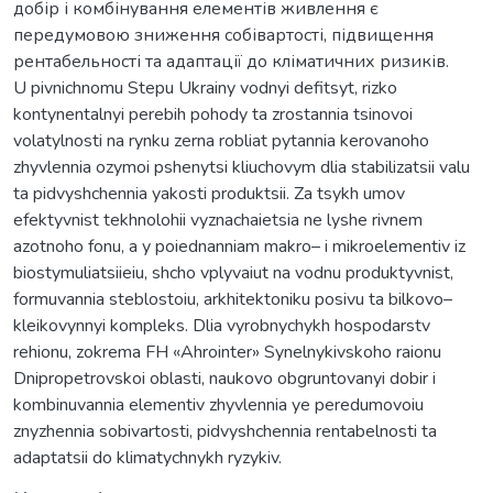
добір і комбінування елементів живлення є
передумовою зниження собівартості, підвищення
рентабельності та адаптації до кліматичних ризиків.
U pivnichnomu Stepu Ukrainy vodnyi defitsyt, rizko
kontynentalnyi perebih pohody ta zrostannia tsinovoi
volatylnosti na rynku zerna robliat pytannia kerovanoho
zhyvlennia ozymoi pshenytsi kliuchovym dlia stabilizatsii valu
ta pidvyshchennia yakosti produktsii. Za tsykh umov
efektyvnist tekhnolohii vyznachaietsia ne lyshe rivnem
azotnoho fonu, a y poiednanniam makro– i mikroelementiv iz
biostymuliatsiieiu, shcho vplyvaiut na vodnu produktyvnist,
formuvannia steblostoiu, arkhitektoniku posivu ta bilkovo–
kleikovynnyi kompleks. Dlia vyrobnychykh hospodarstv
rehionu, zokrema FH «Ahrointer» Synelnykivskoho raionu
Dnipropetrovskoi oblasti, naukovo obgruntovanyi dobir i
kombinuvannia elementiv zhyvlennia ye peredumovoiu
znyzhennia sobivartosti, pidvyshchennia rentabelnosti ta
adaptatsii do klimatychnykh ryzykiv.