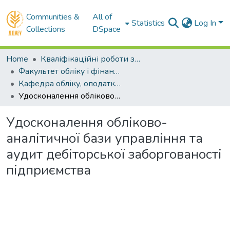
Communities &
All of
Statistics
Log In
Collections
DSpace
Home
Кваліфікаційні роботи здобувачів вищої освіти
Факультет обліку і фінансів
Кафедра обліку, оподаткування та управління фінансово-економічною безпекою . Магістри
Удосконалення обліково-аналітичної бази управління та аудит дебіторської заборгованості підприємства
Удосконалення обліково-
аналітичної бази управління та
аудит дебіторської заборгованості
підприємства