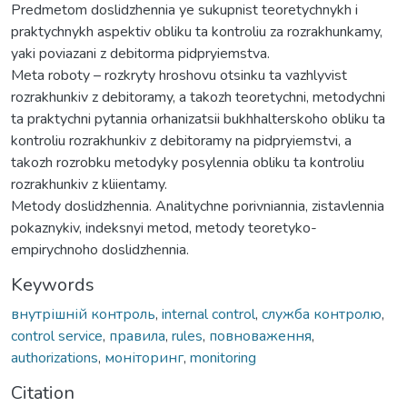
Predmetom doslidzhennia ye sukupnist teoretychnykh i
praktychnykh aspektiv obliku ta kontroliu za rozrakhunkamy,
yaki poviazani z debitorma pidpryiemstva.
Meta roboty – rozkryty hroshovu otsinku ta vazhlyvist
rozrakhunkiv z debitoramy, a takozh teoretychni, metodychni
ta praktychni pytannia orhanizatsii bukhhalterskoho obliku ta
kontroliu rozrakhunkiv z debitoramy na pidpryiemstvi, a
takozh rozrobku metodyky posylennia obliku ta kontroliu
rozrakhunkiv z kliientamy.
Metody doslidzhennia. Analitychne porivniannia, zistavlennia
pokaznykiv, indeksnyi metod, metody teoretyko-
empirychnoho doslidzhennia.
Keywords
внутрішній контроль
,
internal control
,
служба контролю
,
control service
,
правила
,
rules
,
повноваження
,
authorizations
,
моніторинг
,
monitoring
Citation