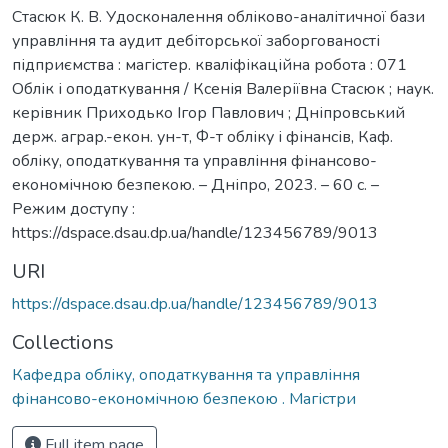
Стасюк К. В. Удосконалення обліково-аналітичної бази
управління та аудит дебіторської заборгованості
підприємства : магістер. кваліфікаційна робота : 071
Облік і оподаткування / Ксенія Валеріївна Стасюк ; наук.
керівник Приходько Ігор Павлович ; Дніпровський
держ. аграр.-екон. ун-т, Ф-т обліку і фінансів, Каф.
обліку, оподаткування та управління фінансово-
економічною безпекою. – Дніпро, 2023. – 60 с. –
Режим доступу :
https://dspace.dsau.dp.ua/handle/123456789/9013
URI
https://dspace.dsau.dp.ua/handle/123456789/9013
Collections
Кафедра обліку, оподаткування та управління
фінансово-економічною безпекою . Магістри
Full item page