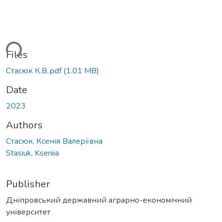
ding...
Files
Стасюк К.В..pdf
(1.01 MB)
Date
2023
Authors
Стасюк, Ксенія Валеріївна
Stasiuk, Kseniia
Publisher
Дніпровський державний аграрно-економічний
університет