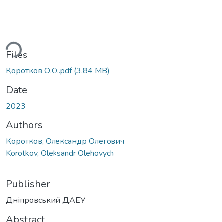
ading...
Files
Коротков О.О..pdf
(3.84 MB)
Date
2023
Authors
Коротков, Олександр Олегович
Korotkov, Oleksandr Olehovych
Publisher
Дніпровський ДАЕУ
Abstract