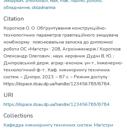
змішувач
,
zmishuvach
,
мак
,
mak
,
пшоно
,
pshono
,
обладнання
,
obladnannia
Citation
Коротков О. О. Обґрунтування конструкційно-
технологічних параметрів гравітаційного змішувача
комбікорму : пояснювальна записка до дипломної
роботи ОС «Магістр» : 208, Агроінженерія / Коротков
Олександр Олегович ; наук. керівник Дудін В. Ю. ;
Дніпровський держ. аграр.-економ. ун-т , Інженерно-
технологічний ф-т , Каф. інжинірингу технічних
систем. – Дніпро, 2023. – 87 с. – Режим доступу :
https://dspace.dsau.dp.ua/handle/123456789/8784.
URI
https://dspace.dsau.dp.ua/handle/123456789/8784
Collections
Кафедра інжинірингу технічних систем. Магістри