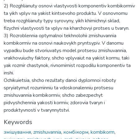
2) Rozghlianuty osnovi vlastyvosti komponentiv kombikormiv
ta yikh vplyv na yakist kintsevoho produktu. V osnovnomu
treba rozghlianuty typy syrovyny, yikh khimichnyi sklad,
fizychni vlastyvosti ta vplyv na kharchovyi protses u tvaryn.
3) Rozroblennia optymalnoi tekhnolohii zmishuvannia
kombikormiv na osnovi naukovykh pryntsypiv. V danomu
vypadku bude stvoriuvatys model protsesu zmishuvannia,
vrakhovuiuchy faktory, shcho vplyvaiut na yakist kormu, taki
yak rozmir chastynok, rivnomirnist rozpodilu komponentiv ta
inshi.
Ochikuietsia, shcho rezultaty danoi dyplomnoi roboty
spryiatymut rozuminniu ta vdoskonalenniu protsesu
zmishuvannia kombikormiv, shcho zabezpechyt
pidvyshchennia yakosti kormiv, zdorovia tvaryn i
produktyvnosti v tvarynnytstvi.
Keywords
змішування
,
zmishuvannia
,
комбікорм
,
kombikorm
,