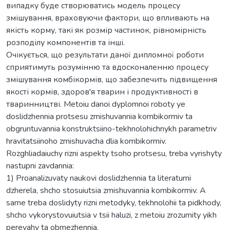
випадку буде створюватись модель процесу
змішування, враховуючи фактори, що впливають на
якість корму, такі як розмір частинок, рівномірність
розподілу компонентів та інші.
Очікується, що результати даної дипломної роботи
сприятимуть розумінню та вдосконаленню процесу
змішування комбікормів, що забезпечить підвищення
якості кормів, здоров'я тварин і продуктивності в
тваринництві. Metoiu danoi dyplomnoi roboty ye
doslidzhennia protsesu zmishuvannia kombikormiv ta
obgruntuvannia konstruktsiino-tekhnolohichnykh parametriv
hravitatsiinoho zmishuvacha dlia kombikormiv.
Rozghliadaiuchy rizni aspekty tsoho protsesu, treba vyrishyty
nastupni zavdannia:
1) Proanalizuvaty naukovi doslidzhennia ta literaturni
dzherela, shcho stosuiutsia zmishuvannia kombikormiv. A
same treba doslidyty rizni metodyky, tekhnolohii ta pidkhody,
shcho vykorystovuiutsia v tsii haluzi, z metoiu zrozumity yikh
perevahy ta obmezhennia.