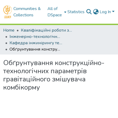
Communities &
All of
Statistics
Log In
Collections
DSpace
Home
Кваліфікаційні роботи здобувачів вищої освіти
Інженерно-технологічний факультет
Кафедра інжинірингу технічних систем. Магістри
Обґрунтування конструкційно-технологічних параметрів гравітаційного змішувача комбікорму
Обґрунтування конструкційно-
технологічних параметрів
гравітаційного змішувача
комбікорму