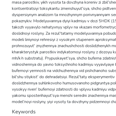
masa parostkiv, yikh vysota ta dovzhyna koreniv zi zbilʹs
kontsentratsiyi toksykantu zmenshuyutʹsya, shcho pidtve
dyspersiynym analizom ta mnozhynnym porivnyannyam ser
pokaznykiv. Modelyuvannya dyiyi kadmiyu v dozi 5HDK (15
takozh vyyavylo nehatyvnyy vplyv na vkazani morfometryc
doslidnoyi roslyny. Za rezulʹtatamy modelyuvannya pobud
modeli liniynoyi rehresiyi z vysokym stupenem aproksymats
prohnozuyutʹ znyzhennya znachushchosti doslidzhenykh 
kharakterystyk parostkiv indykatornoyi roslyny z dozoyu
mh/k·h substratu). Prypuskayetʹsya, shcho buferna zdatni
vidnoshennya do yavno toksychnoho kadmiyu vyyavlyaye bi
bufernoyi yemnosti na vidchuzhennya vid pishchanoho subst
bilʹshu stiykistʹ do dehradatsiyi. Rezulʹtaty eksperymentiv 
doslidzhennya suhlinkovoho humusovanoho pidgruntya poka
vysokyy rivenʹ bufernoyi zdatnosti do vplyvu kadmiyu vidp
yakomu sposterihayutʹsya menshi seredni znachennya mas
modelʹnoyi roslyny, yiyi vysoty ta dovzhyny pidzemnoyi ch
Keywords