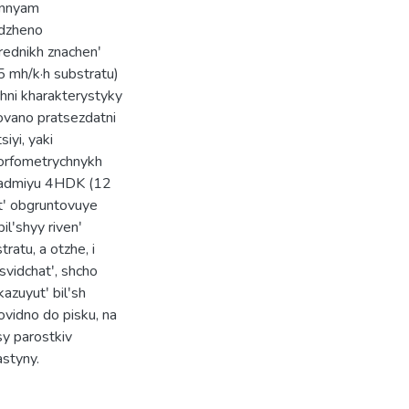
hennyam
rdzheno
ednikh znachenʹ
 mh/k·h substratu)
hni kharakterystyky
ovano pratsezdatni
iyi, yaki
morfometrychnykh
 kadmiyu 4HDK (12
stʹ obgruntovuye
lʹshyy rivenʹ
ratu, a otzhe, i
svidchatʹ, shcho
zuyutʹ bilʹsh
ovidno do pisku, na
y parostkiv
astyny.