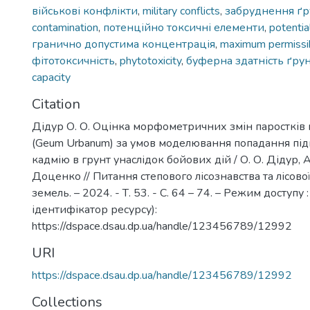
військові конфлікти
,
military conflicts
,
забруднення ґр
contamination
,
потенційно токсичні елементи
,
potentia
гранично допустима концентрація
,
maximum permissib
фітотоксичність
,
phytotoxicity
,
буферна здатність ґру
capacity
Citation
Дідур О. О. Оцінка морфометричних змін паростків г
(Geum Urbanum) за умов моделювання попадання пі
кадмію в грунт унаслідок бойових дій / О. О. Дідур, А. 
Доценко // Питання степового лісознавства та лісово
земель. – 2024. - Т. 53. - С. 64 – 74. – Режим доступу
ідентифікатор ресурсу):
https://dspace.dsau.dp.ua/handle/123456789/12992
URI
https://dspace.dsau.dp.ua/handle/123456789/12992
Collections