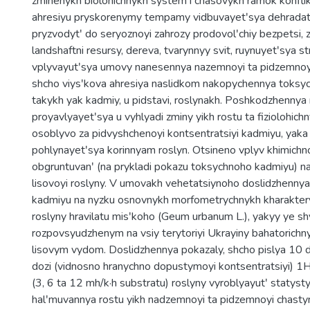
zminenykh biolohichnykh system i chasovykh ramok konflik
ahresiyu pryskorenymy tempamy vidbuvayetʹsya dehradats
pryzvodytʹ do seryoznoyi zahrozy prodovolʹchiy bezpetsi,
landshaftni resursy, dereva, tvarynnyy svit, ruynuyetʹsya st
vplyvayutʹsya umovy nanesennya nazemnoyi ta pidzemnoyi
shcho viysʹkova ahresiya naslidkom nakopychennya toksyc
takykh yak kadmiy, u pidstavi, roslynakh. Poshkodzhennya 
proyavlyayetʹsya u vyhlyadi zminy yikh rostu ta fiziolohich
osoblyvo za pidvyshchenoyi kontsentratsiyi kadmiyu, yaka
pohlynayetʹsya korinnyam roslyn. Otsineno vplyv khimich
obgruntuvanʹ (na prykladi pokazu toksychnoho kadmiyu) n
lisovoyi roslyny. V umovakh vehetatsiynoho doslidzhenny
kadmiyu na nyzku osnovnykh morfometrychnykh kharaktery
roslyny hravilatu misʹkoho (Geum urbanum L.), yakyy ye s
rozpovsyudzhenym na vsiy terytoriyi Ukrayiny bahatorich
lisovym vydom. Doslidzhennya pokazaly, shcho pislya 10 d
dozi (vidnosno hranychno dopustymoyi kontsentratsiyi)
(3, 6 ta 12 mh/k·h substratu) roslyny vyroblyayutʹ statys
halʹmuvannya rostu yikh nadzemnoyi ta pidzemnoyi chasty