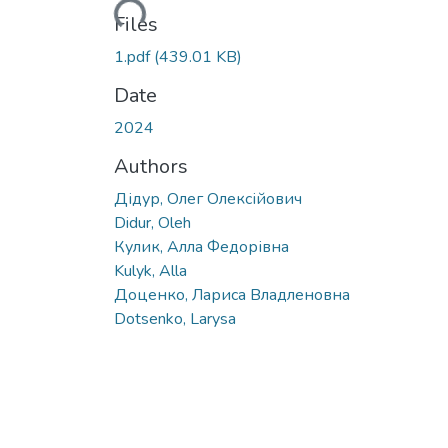
Loading...
Files
1.pdf
(439.01 KB)
Date
2024
Authors
Дідур, Олег Олексійович
Didur, Oleh
Кулик, Алла Федорівна
Kulyk, Alla
Доценко, Лариса Владленовна
Dotsenko, Larysa