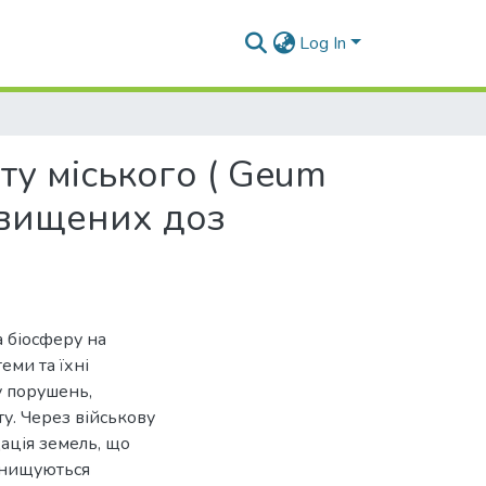
Log In
ту міського ( Geum
двищених доз
а біосферу на
еми та їхні
у порушень,
ту. Через військову
ація земель, що
 знищуються