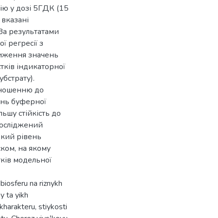
ію у дозі 5ГДК (15
 вказані
За результатами
ї регресії з
ниження значень
ків індикаторної
бстрату).
дношенню до
ень буферної
ільшу стійкість до
досліджений
окий рівень
ском, на якому
тків модельної
 biosferu na riznykh
y ta yikh
harakteru, stiykosti