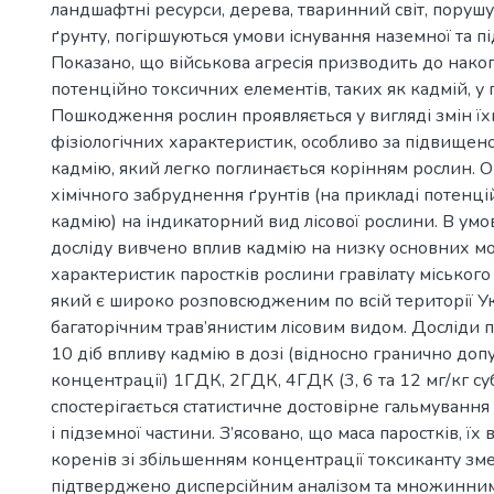
ландшафтні ресурси, дерева, тваринний світ, порушу
ґрунту, погіршуються умови існування наземної та пі
Показано, що військова агресія призводить до нак
потенційно токсичних елементів, таких як кадмій, у ґ
Пошкодження рослин проявляється у вигляді змін їх
фізіологічних характеристик, особливо за підвищен
кадмію, який легко поглинається корінням рослин. 
хімічного забруднення ґрунтів (на прикладі потенц
кадмію) на індикаторний вид лісової рослини. В умо
досліду вивчено вплив кадмію на низку основних 
характеристик паростків рослини гравілату міського 
який є широко розповсюдженим по всій території У
багаторічним трав’янистим лісовим видом. Досліди п
10 діб впливу кадмію в дозі (відносно гранично доп
концентрації) 1ГДК, 2ГДК, 4ГДК (3, 6 та 12 мг/кг су
спостерігається статистичне достовірне гальмування 
і підземної частини. З’ясовано, що маса паростків, їх
коренів зі збільшенням концентрації токсиканту зм
підтверджено дисперсійним аналізом та множинни