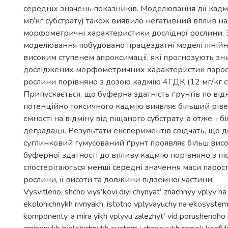
середніх значень показників. Моделювання дїї кадм
мг/кг субстрату) також виявило негативний вплив на
морфометричні характеристики дослідної рослини. 
моделювання побудовано працездатні моделі лінійно
високим ступенем апроксимації, які прогнозують з
досліджених морфометричних характеристик парост
рослини порівняно з дозою кадмію 4ГДК (12 мг/кг су
Припускається, що буферна здатність ґрунтів по ві
потенційно токсичного кадмію виявляє більший рів
ємності на відміну від піщаного субстрату, а отже, і б
деградації. Результати експериментів свідчать, що 
суглинковий гумусований ґрунт проявляє більш вис
буферної здатності до впливу кадмію порівняно з пі
спостерігаються менші середні значення маси парос
рослини, її висоти та довжини підземної частини.
Vysvitleno, shcho viysʹkovi diyi chynyatʹ znachnyy vplyv na
ekolohichnykh rivnyakh, istotno vplyvayuchy na ekosystem
komponenty, a mira yikh vplyvu zalezhytʹ vid porushenoho k