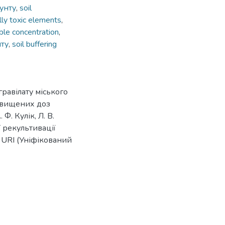
унту
,
soil
lly toxic elements
,
le concentration
,
нту
,
soil buffering
равілату міського
двищених доз
Ф. Кулік, Л. В.
ї рекультивації
 : URI (Уніфікований