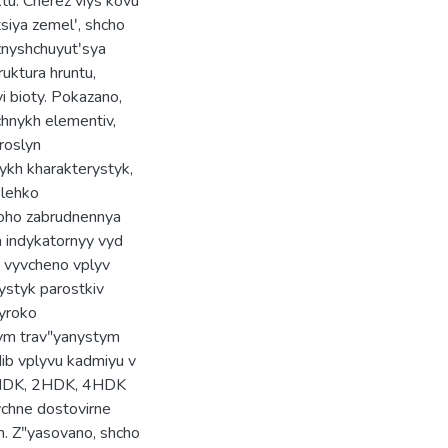
tu. Cherez viysʹkovu
iya zemelʹ, shcho
 znyshchuyutʹsya
ruktura hruntu,
 bioty. Pokazano,
hnykh elementiv,
roslyn
nykh kharakterystyk,
 lehko
noho zabrudnennya
a indykatornyy vyd
a vyvcheno vplyv
styk parostkiv
hyroko
nym travʺyanystym
ib vplyvu kadmiyu v
 1HDK, 2HDK, 4HDK
tychne dostovirne
n. Zʺyasovano, shcho