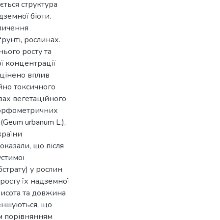
ється структура
дземної біоти.
опичення
рунті, рослинах.
нього росту та
ої концентрації
Оцінено вплив
ійно токсичного
вах вегетаційного
морфометричних
(Geum urbanum L.),
країни
оказали, що після
устимої
бстрату) у рослин
росту їх надземної
 висота та довжина
еншуються, що
м порівнянням