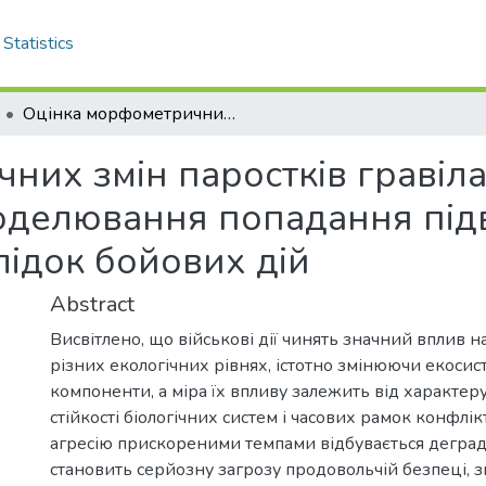
Statistics
Оцінка морфометричних змін паростків гравілату міського ( Geum urbanum ) за умов моделювання попадання підвищених доз кадмію в грунт унаслідок бойових дій
их змін паростків гравіла
моделювання попадання пі
лідок бойових дій
Abstract
Висвітлено, що військові дії чинять значний вплив н
різних екологічних рівнях, істотно змінюючи екосист
компоненти, а міра їх впливу залежить від характер
стійкості біологічних систем і часових рамок конфлік
агресію прискореними темпами відбувається деград
становить серйозну загрозу продовольчій безпеці,