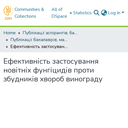
Communities &
All of
Statistics
Log In
Collections
DSpace
Home
Публікації аспірантів, бакалаврів, магістрів
Публікації бакалаврів, магістрів
Ефективність застосування новітніх фунгіцидів проти збудників хвороб винограду
Ефективність застосування
новітніх фунгіцидів проти
збудників хвороб винограду