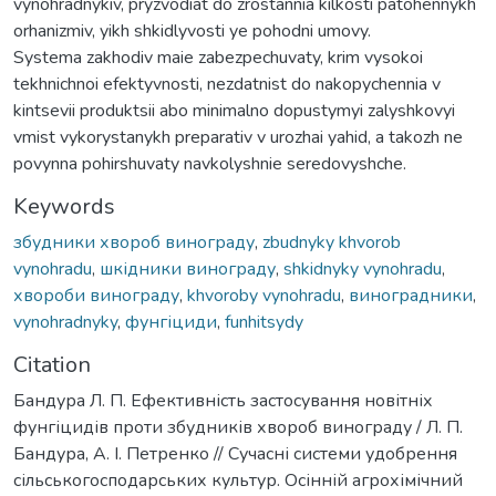
vynohradnykiv, pryzvodiat do zrostannia kilkosti patohennykh
orhanizmiv, yikh shkidlyvosti ye pohodni umovy.
Systema zakhodiv maie zabezpechuvaty, krim vysokoi
tekhnichnoi efektyvnosti, nezdatnist do nakopychennia v
kintsevii produktsii abo minimalno dopustymyi zalyshkovyi
vmist vykorystanykh preparativ v urozhai yahid, a takozh ne
povynna pohirshuvaty navkolyshnie seredovyshche.
Keywords
збудники хвороб винограду
,
zbudnyky khvorob
vynohradu
,
шкідники винограду
,
shkidnyky vynohradu
,
хвороби винограду
,
khvoroby vynohradu
,
виноградники
,
vynohradnyky
,
фунгіциди
,
funhitsydy
Citation
Бандура Л. П. Ефективність застосування новітніх
фунгіцидів проти збудників хвороб винограду / Л. П.
Бандура, А. І. Петренко // Сучасні системи удобрення
сільськогосподарських культур. Осінній агрохімічний