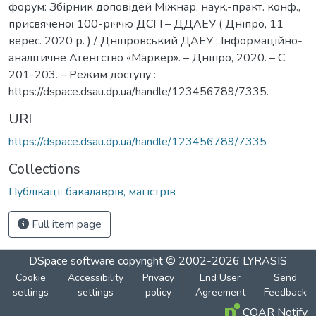
форум: Збірник доповідей Міжнар. наук.-практ. конф.,
присвяченої 100-річчю ДСГІ – ДДАЕУ ( Дніпро, 11
верес. 2020 р. ) / Дніпровський ДАЕУ ; Інформаційно-
аналітичне Агенгство «Маркер». – Дніпро, 2020. – С.
201-203. – Режим доступу :
https://dspace.dsau.dp.ua/handle/123456789/7335.
URI
https://dspace.dsau.dp.ua/handle/123456789/7335
Collections
Публікації бакалаврів, магістрів
Full item page
DSpace software
copyright © 2002-2026
LYRASIS
Cookie
Accessibility
Privacy
End User
Send
settings
settings
policy
Agreement
Feedback
COAR Notify