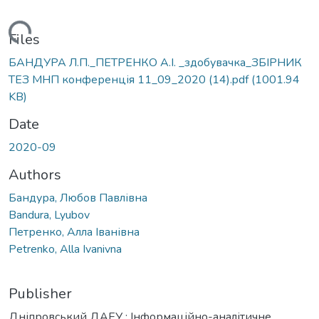
ading...
Files
БАНДУРА Л.П._ПЕТРЕНКО А.І. _здобувачка_ЗБІРНИК
ТЕЗ МНП конференція 11_09_2020 (14).pdf
(1001.94
KB)
Date
2020-09
Authors
Бандура, Любов Павлівна
Bandura, Lyubov
Петренко, Алла Іванівна
Petrenko, Alla Ivanivna
Publisher
Дніпровський ДАЕУ ; Інформаційно-аналітичне