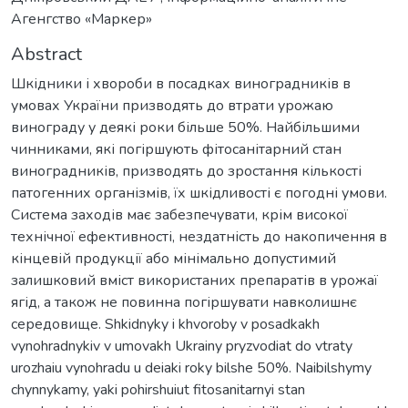
Агенгство «Маркер»
Abstract
Шкідники і хвороби в посадках виноградників в
умовах України призводять до втрати урожаю
винограду у деякі роки більше 50%. Найбільшими
чинниками, які погіршують фітосанітарний стан
виноградників, призводять до зростання кількості
патогенних організмів, їх шкідливості є погодні умови.
Система заходів має забезпечувати, крім високої
технічної ефективності, нездатність до накопичення в
кінцевій продукції або мінімально допустимий
залишковий вміст використаних препаратів в урожаї
ягід, а також не повинна погіршувати навколишнє
середовище. Shkidnyky i khvoroby v posadkakh
vynohradnykiv v umovakh Ukrainy pryzvodiat do vtraty
urozhaiu vynohradu u deiaki roky bilshe 50%. Naibilshymy
chynnykamy, yaki pohirshuiut fitosanitarnyi stan