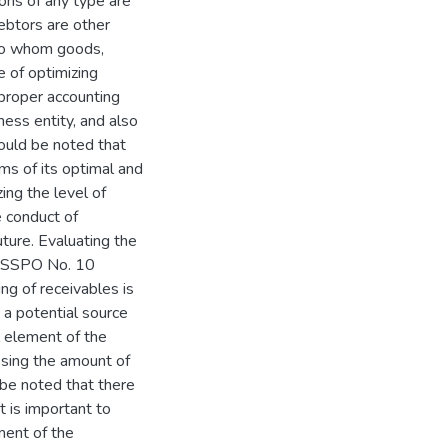
ions of any type are
ebtors are other
s to whom goods,
e of optimizing
proper accounting
ness entity, and also
hould be noted that
rms of its optimal and
ing the level of
e conduct of
uture. Evaluating the
e NSSPO No. 10
ng of receivables is
s a potential source
l element of the
sing the amount of
d be noted that there
it is important to
ment of the