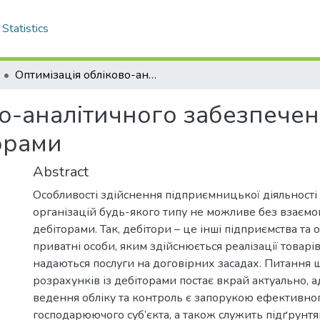
Statistics
Оптимізація обліково-аналітичного забезпечення та контроль розрахунків з дебіторами
во-аналітичного забезпечен
орами
Abstract
Особливості здійснення підприємницької діяльності 
організацій будь-якого типу не можливе без взаємо
дебіторами. Так, дебітори – це інші підприємства та о
приватні особи, яким здійснюється реалізації товарів
надаються послуги на договірних засадах. Питання 
розрахунків із дебіторами постає вкрай актуально,
ведення обліку та контроль є запорукою ефективн
господарюючого суб’єкта, а також служить підґрунтя