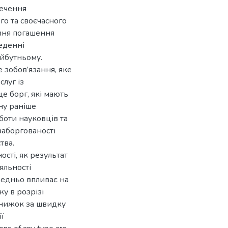
печення
го та своєчасного
івня погашення
веденні
айбутньому.
е зобов’язання, яке
слуг із
е борг, які мають
ну раніше
боти науковців та
 заборгованості
тва.
ості, як результат
яльності
редньо впливає на
у в розрізі
знижок за швидку
ї