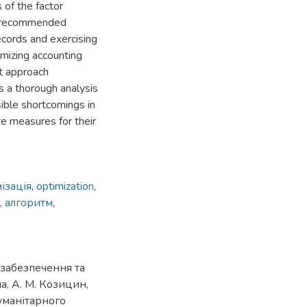
 of the factor
of recommended
ecords and exercising
imizing accounting
t approach
s a thorough analysis
ssible shortcomings in
ve measures for their
ізація
,
optimization
,
,
алгоритм
,
 забезпечення та
а, А. М. Козицин,
уманітарного