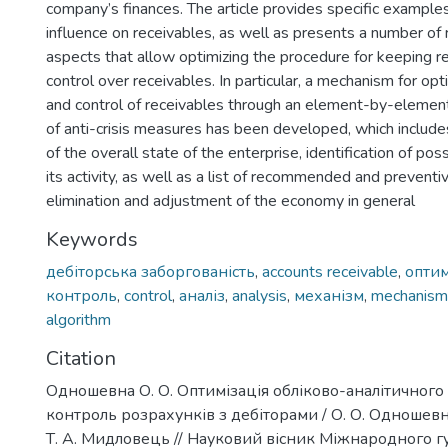
company’s finances. The article provides specific examples
influence on receivables, as well as presents a number 
aspects that allow optimizing the procedure for keeping r
control over receivables. In particular, a mechanism for opt
and control of receivables through an element-by-elemen
of anti-crisis measures has been developed, which include
of the overall state of the enterprise, identification of po
its activity, as well as a list of recommended and preventi
elimination and adjustment of the economy in general
Keywords
дебіторська заборгованість
,
accounts receivable
,
оптим
контроль
,
control
,
аналіз
,
analysis
,
механізм
,
mechanism
algorithm
Citation
Одношевна О. О. Оптимізація обліково-аналітичного
контроль розрахунків з дебіторами / О. О. Одношевн
Т. А. Мидловець // Науковий вісник Міжнародного г