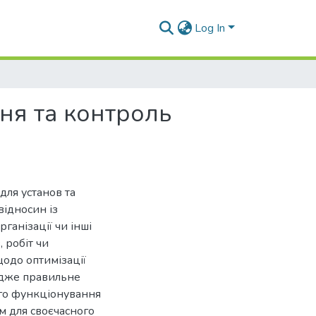
Log In
ня та контроль
для установ та
відносин із
рганізації чи інші
, робіт чи
щодо оптимізації
 адже правильне
ого функціонування
м для своєчасного