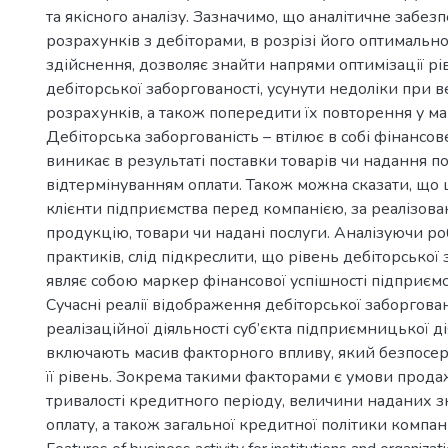
та якісного аналізу. Зазначимо, що аналітичне забез
розрахунків з дебіторами, в розрізі його оптимально
здійснення, дозволяє знайти напрями оптимізації р
дебіторської заборгованості, усунути недоліки при 
розрахунків, а також попередити їх повторення у м
Дебіторська заборгованість – втілює в собі фінансов
виникає в результаті поставки товарів чи надання по
відтермінуванням оплати. Також можна сказати, що ц
клієнти підприємства перед компанією, за реалізова
продукцію, товари чи надані послуги. Аналізуючи ро
практиків, слід підкреслити, що рівень дебіторської
являє собою маркер фінансової успішності підприємс
Сучасні реалії відображення дебіторської заборгован
реалізаційної діяльності суб’єкта підприємницької ді
включають масив факторного впливу, який безпосе
її рівень. Зокрема такими факторами є умови продаж
тривалості кредитного періоду, величини наданих 
оплату, а також загальної кредитної політики компані