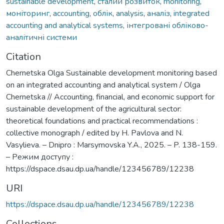
sustainable development
,
сталий розвиток
,
monitoring
,
моніторинг
,
accounting
,
облік
,
analysis
,
аналіз
,
integrated
accounting and analytical systems
,
інтегровані обліково-
аналітичні системи
Citation
Chernetska Olga Sustainable development monitoring based
on an integrated accounting and analytical system / Olga
Chernetska // Accounting, financial, and economic support for
sustainable development of the agricultural sector:
theoretical foundations and practical recommendations :
collective monograph / edited by H. Pavlova and N.
Vasylieva. – Dnipro : Marsymovska Y.A., 2025. – P. 138-159.
– Режим доступу :
https://dspace.dsau.dp.ua/handle/123456789/12238
URI
https://dspace.dsau.dp.ua/handle/123456789/12238
Collections