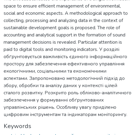
space to ensure efficient management of environmental,
social and economic aspects. A methodological approach to
collecting, processing and analyzing data in the context of
sustainable development goals is proposed. The role of
accounting and analytical support in the formation of sound
management decisions is revealed. Particular attention is
paid to digital tools and monitoring indicators. У розділі
обґрунтовується важливість єдиного інформаційного
простору для забезпечення ефективного управління
екологічними, соціальними та економічними
аспектами. Запропоновано методологічний підхід до
збору, обробки та аналізу даних у контексті цілей
сталого розвитку. Розкрито роль обліково-аналітичного
забезпечення у формуванні обґрунтованих
управлінських рішень. Особливу увагу приділено
цифровим інструментам та індикаторам моніторингу.
Keywords