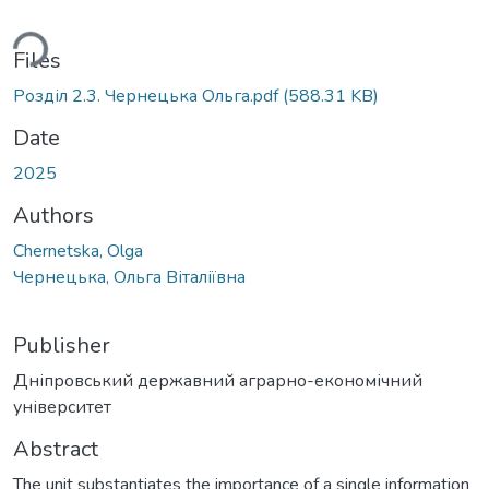
ding...
Files
Розділ 2.3. Чернецька Ольга.pdf
(588.31 KB)
Date
2025
Authors
Chernetska, Olga
Чернецька, Ольга Віталіївна
Publisher
Дніпровський державний аграрно-економічний
університет
Abstract
The unit substantiates the importance of a single information