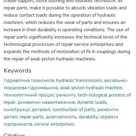
cradle support, block bushing and hydraulic distributor, as
repair parts, make it possible to absorb vibration loads and
reduce contact loads during the operation of hydraulic
machines, which reduces the wear of parts and ensures an
increase in their durability in operating conditions. The use of
repair parts significantly increases the technical level of the
technological processes of repair service enterprises and
expands the methods of restoration of fit in couplings during
the repair of axial-piston hydraulic machines.
Keywords
гідравлічна трансмісія
,
hydraulic transmission
,
аксіально-
поршнева гідромашина
,
axial-piston hydraulic machine
,
технологічний процес ремонту
,
tech-nological process of
repair
,
динамічні навантаження
,
dynamic loads
,
конструкції деталей
,
construction of parts
,
ремонтні
деталі
,
repair parts
,
довговічність
,
durability
,
сервісні
підприємств
,
service enterprises
Citation