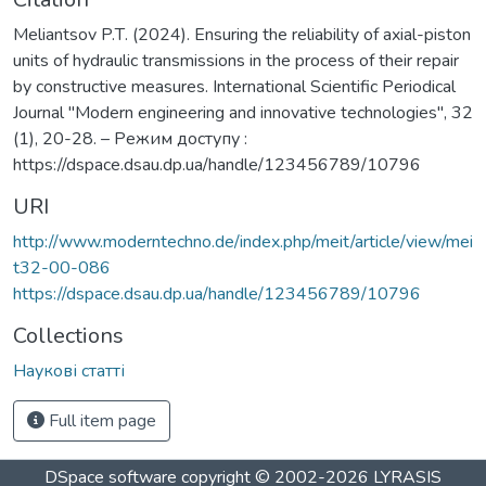
Meliantsov P.Т. (2024). Еnsuring the reliability of axial-piston
units of hydraulic transmissions in the process of their repair
by constructive measures. International Scientific Periodical
Journal "Modern engineering and innovative technologies", 32
(1), 20-28. – Режим доступу :
https://dspace.dsau.dp.ua/handle/123456789/10796
URI
http://www.moderntechno.de/index.php/meit/article/view/mei
t32-00-086
https://dspace.dsau.dp.ua/handle/123456789/10796
Collections
Наукові статті
Full item page
DSpace software
copyright © 2002-2026
LYRASIS