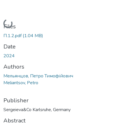
Loading...
Files
П.1.2.pdf
(1.04 MB)
Date
2024
Authors
Мельянцов, Петро Тимофійович
Meliantsov, Petro
Publisher
Sergeieva&Co Karlsruhe, Germany
Abstract