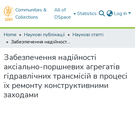
Communities &
All of
Statistics
Log In
Collections
DSpace
Home
Наукові публікації
Наукові статті
Забезпечення надійності аксіально-поршневих агрегатів гідравлічних трансмісій в процесі їх ремонту конструктивними заходами
Забезпечення надійності
аксіально-поршневих агрегатів
гідравлічних трансмісій в процесі
їх ремонту конструктивними
заходами