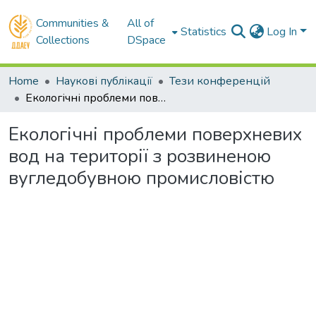
Communities &
All of
Statistics
Log In
Collections
DSpace
Home
Наукові публікації
Тези конференцій
Екологічні проблеми поверхневих вод на території з розвиненою вугледобувною промисловістю
Екологічні проблеми поверхневих
вод на території з розвиненою
вугледобувною промисловістю