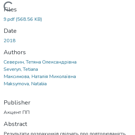
Loading...
Files
9.pdf
(568.56 KB)
Date
2018
Authors
Северин, Тетяна Олександрівна
Severyn, Tetiana
Максимова, Наталія Миколаївна
Maksymova, Nataliia
Publisher
Акцент ПП
Abstract
Результати розрахунків свідчать про повторюваність