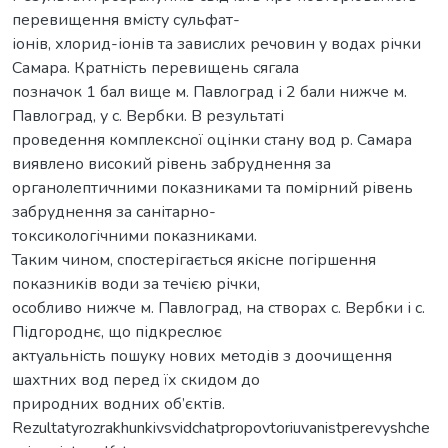
перевищення вмісту сульфат-
іонів, хлорид-іонів та завислих речовин у водах річки
Самара. Кратність перевищень сягала
позначок 1 бал вище м. Павлоград і 2 бали нижче м.
Павлоград, у с. Вербки. В результаті
проведення комплексної оцінки стану вод р. Самара
виявлено високий рівень забруднення за
органолептичними показниками та помірний рівень
забруднення за санітарно-
токсикологічними показниками.
Таким чином, спостерігається якісне погіршення
показників води за течією річки,
особливо нижче м. Павлоград, на створах с. Вербки і с.
Підгороднє, що підкреслює
актуальність пошуку нових методів з доочищення
шахтних вод перед їх скидом до
природних водних об’єктів.
Rezultatyrozrakhunkivsvidchatpropovtoriuvanistperevyshche