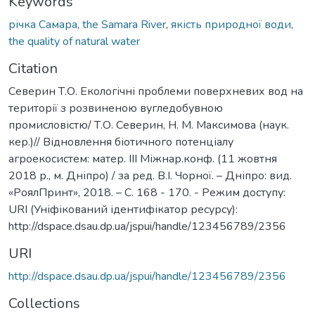
Keywords
річка Самара
,
the Samara River
,
якість природної води
,
the quality of natural water
Citation
Северин Т.О. Екологічні проблеми поверхневих вод на
території з розвиненою вугледобувною
промисловістю/ Т.О. Северин, Н. М. Максимова (наук.
кер.)// Відновлення біотичного потенціалу
агроекосистем: матер. ІІІ Міжнар.конф. (11 жовтня
2018 р., м. Дніпро) / за ред. В.І. Чорної. – Дніпро: вид.
«РоялПринт», 2018. – С. 168 - 170. - Режим доступу:
URI (Уніфікований ідентифікатор ресурсу):
http://dspace.dsau.dp.ua/jspui/handle/123456789/2356
URI
http://dspace.dsau.dp.ua/jspui/handle/123456789/2356
Collections