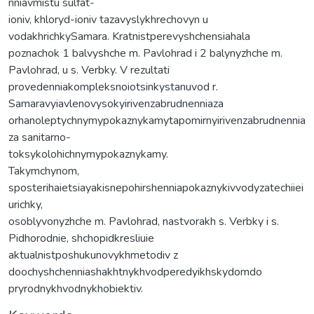
nniavmistu sulfat-
ioniv, khloryd-ioniv tazavyslykhrechovyn u
vodakhrichkySamara. Kratnistperevyshchensiahala
poznachok 1 balvyshche m. Pavlohrad i 2 balynyzhche m.
Pavlohrad, u s. Verbky. V rezultati
provedenniakompleksnoiotsinkystanuvod r.
Samaravyiavlenovysokyirivenzabrudnenniaza
orhanoleptychnymypokaznykamytapomirnyirivenzabrudnennia
za sanitarno-
toksykolohichnymypokaznykamy.
Takymchynom,
sposterihaietsiayakisnepohirshenniapokaznykivvodyzatechiiei
urichky,
osoblyvonyzhche m. Pavlohrad, nastvorakh s. Verbky i s.
Pidhorodnie, shchopidkresliuie
aktualnistposhukunovykhmetodiv z
doochyshchenniashakhtnykhvodperedyikhskydomdo
pryrodnykhvodnykhobiektiv.