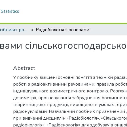
Statistics
Навчальні посібники, розділи. Довідники, словники
Радіобіологія з основами сільськогосподарської радіоекології : практикум
вами сільськогосподарської
Abstract
У посібнику вміщені основні поняття з техніки раді
роботі з радіоактивними речовинами, правила робо
індивідуального дозиметричного контролю. Розглян
дозиметрії, прогнозування забруднення рослинниць
тваринницької продукції, вирощеної в умовах тери
радіонуклідами. Навчальний посібник призначений 
при вивченні дисциплін «Радіобіологія», «Сільськог
радіоекологія», «Радіоекологія» для здобувачів вищої