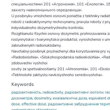
спеціальностями 201 «Агрономія», 101 «Екологія», 18
захисту навколишнього середовища».
U posibnyku vmishcheni osnovni poniattia z tekhniky radiat
roboti z radioaktyvnymy rechovynamy, pravyla roboty z p
indyvidualnoho dozymetrychnoho kontroliu.
Rozghlianuto fizychni osnovy dozymetrii, prohnozuvannia 
roslynnytskoi i tvarynnytskoi produktsii, vyroshchenoi v um
zabrudnenykh radionuklidamy.
Navchalnyi posibnyk pryznachenyi dlia korystuvannia pry v
«Radiobiolohiia», «Silskohospodarska radioekolohiia», «Radi
zdobuvachiv vyshchoi
osvity za spetsialnostiamy 201 «Ahronomiia», 101 «Ekolo
«Tekhnolohii zakhystu navkolyshnoho seredovyshcha».
Keywords
радіоактивність
,
radioactivity
,
радіоактивні ізотопи
,
ra
дозиметрія
,
dosimetry
,
еквівалентна доза
,
equivalent 
dose
,
effective dose
,
радіоактивне забруднення тери