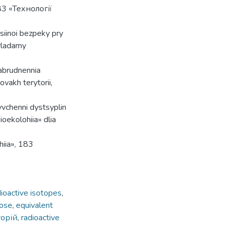
3 «Технології
siinoi bezpeky pry
ryladamy
zabrudnennia
ovakh terytorii,
yvchenni dystsyplin
oekolohiia» dlia
hiia», 183
dioactive isotopes
,
dose
,
equivalent
торій
,
radioactive