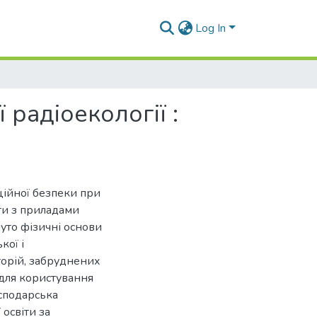
Log In
 радіоекології :
аційної безпеки при
ти з приладами
уто фізичні основи
кої і
торій, забруднених
для користування
осподарська
 освіти за