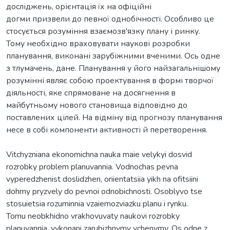
досліджень, орієнтація їх на офіційні
догми призвели до певної однобічності. Особливо це
стосується розуміння взаємозв'язку плану і ринку.
Тому необхідно враховувати наукові розробки
планування, виконані зарубіжними вченими. Ось одне
з тлумачень, дане. Планування у його найзагальнішому
розумінні являє собою проектування в формі творчої
діяльності, яке спрямоване на досягнення в
майбутньому нового становища відповідно до
поставлених цілей. На відміну від прогнозу планування
несе в собі компоненти активності й перетворення.
Vitchyzniana ekonomichna nauka maie velykyi dosvid
rozrobky problem planuvannia. Vodnochas pevna
vyperedzhenist doslidzhen, oriientatsiia yikh na ofitsiini
dohmy pryzvely do pevnoi odnobichnosti. Osoblyvo tse
stosuietsia rozuminnia vzaiemozviazku planu i rynku.
Tomu neobkhidno vrakhovuvaty naukovi rozrobky
planuvannia, vykonani zarubizhnymy vchenymy. Os odne z