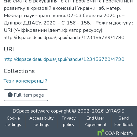
система та страхування : стан, проблеми та перспективи
розвитку в кризовій економіці України : зб. матер.
Міжнар. наук.-практ. конф. 02-03 березня 2020 р. –
Дніпро: ДДАЕУ, 2020. – С. 156 – 158. - Режим доступу :
URI (Уніфікований ідентифікатор ресурсу):
http://dspace.dsau.dp.ua/jspui/handle/123456789/4790
URI
http://dspace.dsau.dp.ua/jspui/handle/123456789/4790
Collections
Тези конференцій
Full item page
DSpace software
copyright © 2002-2026
LYRASIS
Cookie
Accessibility
Privacy
End User
Send
settings
settings
policy
Agreement
Feedback
COAR Notify