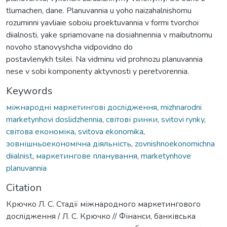
tlumachen, dane. Planuvannia u yoho naizahalnishomu
rozuminni yavliaie soboiu proektuvannia v formi tvorchoi
diialnosti, yake spriamovane na dosiahnennia v maibutnomu
novoho stanovyshcha vidpovidno do
postavlenykh tsilei. Na vidminu vid prohnozu planuvannia
nese v sobi komponenty aktyvnosti y peretvorennia.
Keywords
міжнародні маркетингові дослідження
,
mizhnarodni
marketynhovi doslidzhennia
,
світові ринки
,
svitovi rynky
,
світова економіка
,
svitova ekonomika
,
зовнішньоекономічна діяльність
,
zovnishnoekonomichna
diialnist
,
маркетингове планування
,
marketynhovе
planuvannia
Citation
Крючко Л. С. Стадії міжнародного маркетингового
дослідження / Л. С. Крючко // Фінанси, банківська