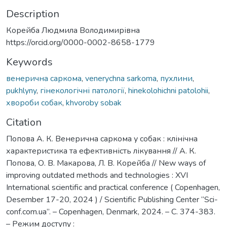
Description
Корейба Людмила Володимирівна
https://orcid.org/0000-0002-8658-1779
Keywords
венерична саркома
,
venerychna sarkoma
,
пухлини
,
pukhlyny
,
гінекологічні патології
,
hinekolohichni patolohii
,
хвороби собак
,
khvoroby sobak
Citation
Попова А. К. Венерична саркома у собак : клінічна
характеристика та ефективність лікування // А. К.
Попова, О. В. Макарова, Л. В. Корейба // New ways of
improving outdated methods and technologies : ХVI
International scientific and practical conference ( Copenhagen,
Desember 17-20, 2024 ) / Scientific Publishing Center “Sci-
conf.com.ua”. – Copenhagen, Denmark, 2024. – С. 374-383.
– Режим доступу :