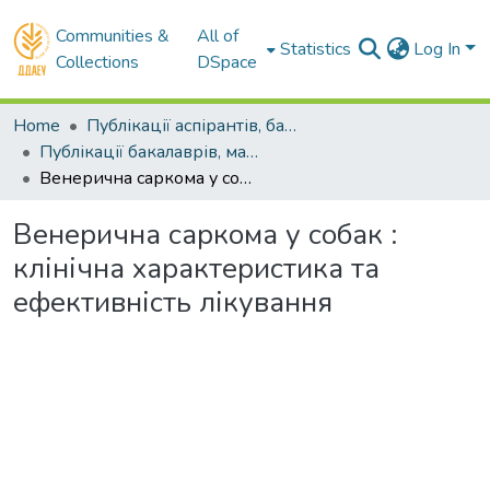
Communities &
All of
Statistics
Log In
Collections
DSpace
Home
Публікації аспірантів, бакалаврів, магістрів
Публікації бакалаврів, магістрів
Венерична саркома у собак : клінічна характеристика та ефективність лікування
Венерична саркома у собак :
клінічна характеристика та
ефективність лікування