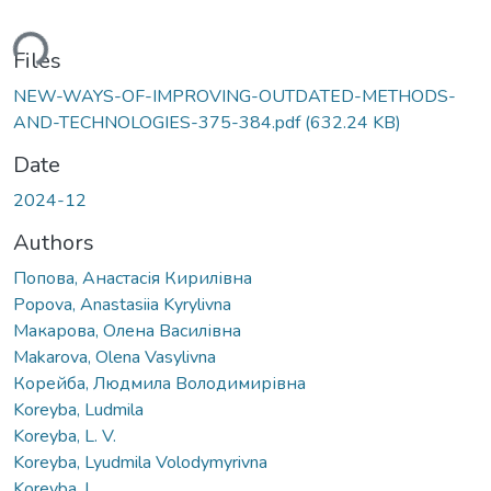
ding...
Files
NEW-WAYS-OF-IMPROVING-OUTDATED-METHODS-
AND-TECHNOLOGIES-375-384.pdf
(632.24 KB)
Date
2024-12
Authors
Попова, Анастасія Кирилівна
Popova, Anastasiia Kyrylivna
Макарова, Олена Василівна
Makarova, Olena Vasylivna
Корейба, Людмила Володимирівна
Koreyba, Ludmila
Koreyba, L. V.
Koreyba, Lyudmila Volodymyrivna
Koreyba, L.