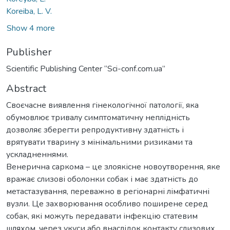
Koreiba, L. V.
Show 4 more
Publisher
Scientific Publishing Center “Sci-conf.com.ua”
Abstract
Своєчасне виявлення гінекологічної патології, яка
обумовлює тривалу симптоматичну неплідність
дозволяє зберегти репродуктивну здатність і
врятувати тварину з мінімальними ризиками та
ускладненнями.
Венерична саркома – це злоякісне новоутворення, яке
вражає слизові оболонки собак і має здатність до
метастазування, переважно в регіонарні лімфатичні
вузли. Це захворювання особливо поширене серед
собак, які можуть передавати інфекцію статевим
шляхом, через укуси або внаслідок контакту слизових