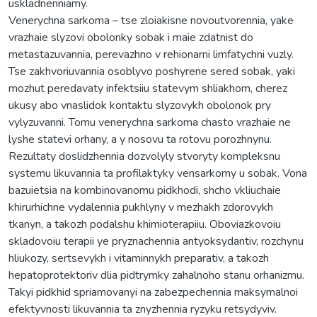
uskladnenniamy.
Venerychna sarkoma – tse zloiakisne novoutvorennia, yake
vrazhaie slyzovi obolonky sobak i maie zdatnist do
metastazuvannia, perevazhno v rehionarni limfatychni vuzly.
Tse zakhvoriuvannia osoblyvo poshyrene sered sobak, yaki
mozhut peredavaty infektsiiu statevym shliakhom, cherez
ukusy abo vnaslidok kontaktu slyzovykh obolonok pry
vylyzuvanni. Tomu venerychna sarkoma chasto vrazhaie ne
lyshe statevi orhany, a y nosovu ta rotovu porozhnynu.
Rezultaty doslidzhennia dozvolyly stvoryty kompleksnu
systemu likuvannia ta profilaktyky vensarkomy u sobak. Vona
bazuietsia na kombinovanomu pidkhodi, shcho vkliuchaie
khirurhichne vydalennia pukhlyny v mezhakh zdorovykh
tkanyn, a takozh podalshu khimioterapiiu. Oboviazkovoiu
skladovoiu terapii ye pryznachennia antyoksydantiv, rozchynu
hliukozy, sertsevykh i vitaminnykh preparativ, a takozh
hepatoprotektoriv dlia pidtrymky zahalnoho stanu orhanizmu.
Takyi pidkhid spriamovanyi na zabezpechennia maksymalnoi
efektyvnosti likuvannia ta znyzhennia ryzyku retsydyviv.