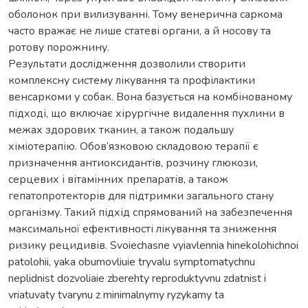
оболонок при вилизуванні. Тому венерична саркома
часто вражає не лише статеві органи, а й носову та
ротову порожнину.
Результати дослідження дозволили створити
комплексну систему лікування та профілактики
венсаркоми у собак. Вона базується на комбінованому
підході, що включає хірургічне видалення пухлини в
межах здорових тканин, а також подальшу
хіміотерапію. Обов’язковою складовою терапії є
призначення антиоксидантів, розчину глюкози,
серцевих і вітамінних препаратів, а також
гепатопротекторів для підтримки загального стану
організму. Такий підхід спрямований на забезпечення
максимальної ефективності лікування та зниження
ризику рецидивів. Svoiechasne vyiavlennia hinekolohichnoi
patolohii, yaka obumovliuie tryvalu symptomatychnu
neplidnist dozvoliaie zberehty reproduktyvnu zdatnist i
vriatuvaty tvarynu z minimalnymy ryzykamy ta