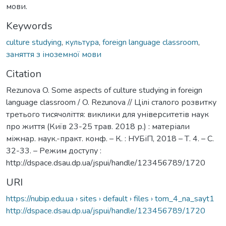
мови.
Keywords
culture studying
,
культура
,
foreign language classroom
,
заняття з іноземної мови
Citation
Rezunova O. Some aspects of culture studying in foreign
language classroom / O. Rezunova // Цілі сталого розвитку
третього тисячоліття: виклики для університетів наук
про життя (Київ 23-25 трав. 2018 р.) : матеріали
міжнар. наук.-практ. конф. – К. : НУБіП, 2018 – Т. 4. – C.
32-33. – Режим доступу :
http://dspace.dsau.dp.ua/jspui/handle/123456789/1720
URI
https://nubip.edu.ua › sites › default › files › tom_4_na_sayt1
http://dspace.dsau.dp.ua/jspui/handle/123456789/1720