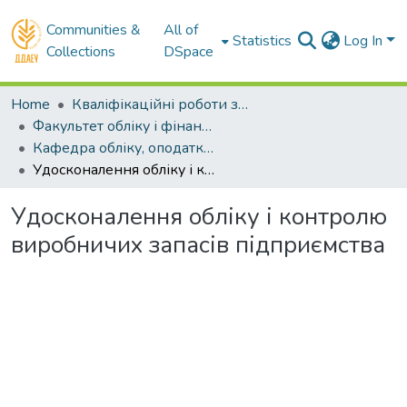
Communities &
All of
Statistics
Log In
Collections
DSpace
Home
Кваліфікаційні роботи здобувачів вищої освіти
Факультет обліку і фінансів
Кафедра обліку, оподаткування та управління фінансово-економічною безпекою . Магістри
Удосконалення обліку і контролю виробничих запасів підприємства
Удосконалення обліку і контролю
виробничих запасів підприємства