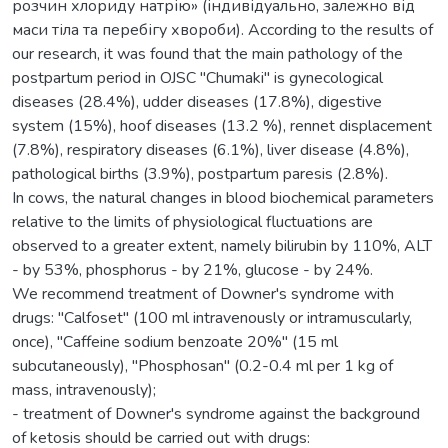
розчин хлориду натрію» (індивідуально, залежно від
маси тіла та перебігу хвороби). According to the results of
our research, it was found that the main pathology of the
postpartum period in OJSC "Chumaki" is gynecological
diseases (28.4%), udder diseases (17.8%), digestive
system (15%), hoof diseases (13.2 %), rennet displacement
(7.8%), respiratory diseases (6.1%), liver disease (4.8%),
pathological births (3.9%), postpartum paresis (2.8%).
In cows, the natural changes in blood biochemical parameters
relative to the limits of physiological fluctuations are
observed to a greater extent, namely bilirubin by 110%, ALT
- by 53%, phosphorus - by 21%, glucose - by 24%.
We recommend treatment of Downer's syndrome with
drugs: "Calfoset" (100 ml intravenously or intramuscularly,
once), "Caffeine sodium benzoate 20%" (15 ml
subcutaneously), "Phosphosan" (0.2-0.4 ml per 1 kg of
mass, intravenously);
- treatment of Downer's syndrome against the background
of ketosis should be carried out with drugs: