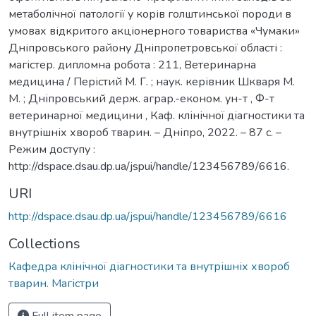
метаболічної патології у корів голштинської породи в
умовах відкритого акціонерного товариства «Чумаки»
Дніпровського району Дніпропетровської області :
магістер. дипломна робота : 211, Ветеринарна
медицина / Перістий М. Г. ; наук. керівник Шкваря М.
М. ; Дніпровський держ. аграр.-економ. ун-т , Ф-т
ветеринарної медицини , Каф. клінічної діагностики та
внутрішніх хвороб тварин. – Дніпро, 2022. – 87 с. –
Режим доступу :
http://dspace.dsau.dp.ua/jspui/handle/123456789/6616.
URI
http://dspace.dsau.dp.ua/jspui/handle/123456789/6616
Collections
Кафедра клінічної діагностики та внутрішніх хвороб
тварин. Магістри
Full item page