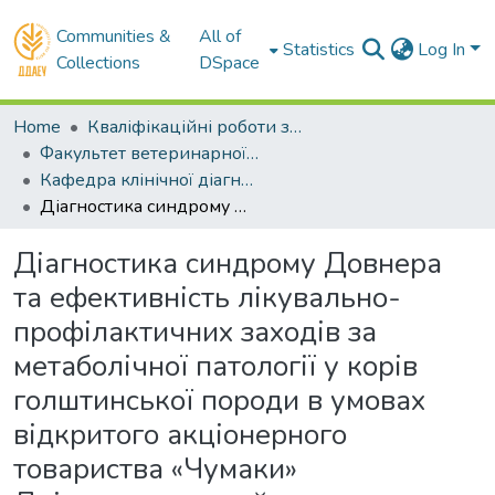
Communities &
All of
Statistics
Log In
Collections
DSpace
Home
Кваліфікаційні роботи здобувачів вищої освіти
Факультет ветеринарної медицини
Кафедра клінічної діагностики та внутрішніх хвороб тварин. Магістри
Діагностика синдрому Довнера та ефективність лікувально-профілактичних заходів за метаболічної патології у корів голштинської породи в умовах відкритого акціонерного товариства «Чумаки» Дніпровського району Дніпропетровської області
Діагностика синдрому Довнера
та ефективність лікувально-
профілактичних заходів за
метаболічної патології у корів
голштинської породи в умовах
відкритого акціонерного
товариства «Чумаки»