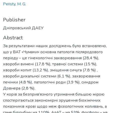
Peristy, M. G.
Publisher
Дніпровський ДАЕУ
Abstract
За результатами наших досліджень було встановлено,
що у ВАТ «Чумаки» основна патологія післяродового
періоду – це гінекологічні захворювання (28,4 %),
хвороби вимені (17,8 %), травної системи (15 %),
хвороби копит (13,2 %), зміщення сичуга (7,8 %) ,
хвороби дихальної системи (6,1 %), захворювання
печінки (4,8 %), патологічні роди (3,9 %), синдром
Довнера (2,8 %).
У корів за безприв’язного утримання більшою мірою
спостерігаються закономірні зрушення біохімічних
показників крові щодо меж фізіологічних коливань, а
саме білірубіну на 110%, АлАТ – на 53%, фосфору – на