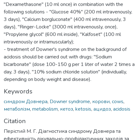
"Dexamethasone" (10 ml once) in combination with the
following solutions - "Glucose 40%" (200 ml intravenously,
3 days), "Calcium borgluconate" (400 ml intravenously, 3
days), "Ringer-Locke" (3000 ml intravenously, once),
"Propylene glycol" (600 ml inside), "Kalfoset" (100 ml
intravenously or intramuscularly);
- treatment of Downer's syndrome on the background of
acidosis should be carried out with drugs: "Sodium
bicarbonate" (dose 100-150 g per 1 liter of water 2 times a
day, 3 days), "10% sodium chloride solution" (individually,
depending on body weight and disease).
Keywords
синдром Довнера
,
Downer syndrome
,
корови
,
cows
,
метаболізм
,
metabolism
,
кетоз
,
ketosis
,
ацидоз
,
acidosis
Citation
Перістий М. Г. Діагностика синдрому Довнера та
ефективність лікувально-профілактичних заходів за