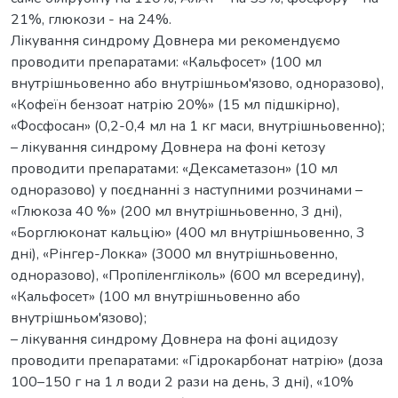
21%, глюкози - на 24%.
Лікування синдрому Довнера ми рекомендуємо
проводити препаратами: «Кальфосет» (100 мл
внутрішньовенно або внутрішньом'язово, одноразово),
«Кофеїн бензоат натрію 20%» (15 мл підшкірно),
«Фосфосан» (0,2-0,4 мл на 1 кг маси, внутрішньовенно);
– лікування синдрому Довнера на фоні кетозу
проводити препаратами: «Дексаметазон» (10 мл
одноразово) у поєднанні з наступними розчинами –
«Глюкоза 40 %» (200 мл внутрішньовенно, 3 дні),
«Борглюконат кальцію» (400 мл внутрішньовенно, 3
дні), «Рінгер-Локка» (3000 мл внутрішньовенно,
одноразово), «Пропіленгліколь» (600 мл всередину),
«Кальфосет» (100 мл внутрішньовенно або
внутрішньом'язово);
– лікування синдрому Довнера на фоні ацидозу
проводити препаратами: «Гідрокарбонат натрію» (доза
100–150 г на 1 л води 2 рази на день, 3 дні), «10%