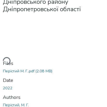
Дніпровського району
Дніпропетровської області
Loading...
Files
Перістий М. Г..pdf
(2.08 MB)
Date
2022
Authors
Перістий, М. Г.