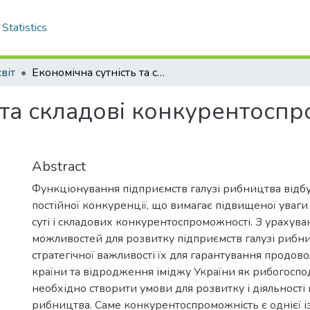
Statistics
віт
Економічна сутність та складові конкурентоспроможності галузі рибницва
 та складові конкурентоспр
Abstract
Функціонування підприємств галузі рибництва відбу
постійної конкуренції, що вимагає підвищеної уваги
суті і складових конкурентоспроможності. З урахув
можливостей для розвитку підприємств галузі рибни
стратегічної важливості їх для гарантування продов
країни та відродження іміджу України як рибогосп
необхідно створити умови для розвитку і діяльності 
рибництва. Саме конкурентоспроможність є однієї і