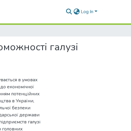
Log In
оможності галузі
вається в умовах
 до економічної
анням потенційних
цтва в України,
ольчої безпеки
одарської держави
підприємств галузі
з головних