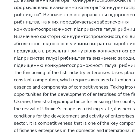
до визначення категорії "конкурентоспроможність" і 
сформулювано визначення категорії "конкурентоспр
рибництва". Визначено рівні управління підприємст
рибництва, на яких передбачається забезпечення
конкурентоспроможності підприємств галузі рибниц
Визначено фактори конкурентоспроможності, які в
абсолютної і відносної величини витрат на виробниц
продукції, а в результаті зміну рівня конкурентосп
підприємства галузі рибництва та визначено заходи,
підвищенню конкурентоспроможності галузі рибниц
The functioning of the fish industry enterprises takes place
constant competition, which requires increased attention 
essence and components of competitiveness. Taking into 
opportunities for the development of enterprises of the fis
Ukraine, their strategic importance for ensuring the countr
the revival of Ukraine's image as a fishing state, it is nece
conditions for the development and activity of enterprises 
sector. It is competitiveness that is one of the key compo
of fisheries enterprises in the domestic and international 