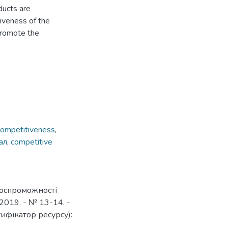
ducts are
tiveness of the
 promote the
competitiveness
,
ал
,
competitive
нтоспроможності
– 2019. - № 13-14. -
тифікатор ресурсу):