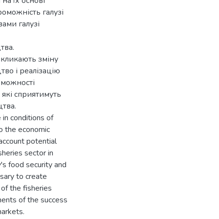
на їх основі
оможність галузі
вами галузі
тва.
икликають зміну
тво і реалізацію
роможності
 які сприятимуть
тва.
 in conditions of
to the economic
account potential
heries sector in
y's food security and
ssary to create
of the fisheries
nents of the success
markets.