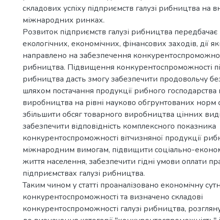
складових успіху підприємств галузі рибництва на вн
міжнародних ринках.
Розвиток підприємств галузі рибництва передбачає
екологічних, економічних, фінансових заходів, дії я
направлено на забезпечення конкурентоспроможност
рибництва. Підвищення конкурентоспроможності пі
рибництва дасть змогу забезпечити продовольчу бе
шляхом постачання продукції рибного господарства 
виробництва на рівні науково обгрунтованих норм 
збільшити обсяг товарного виробництва цінних виді
забезпечити відповідність комплексного показника
конкурентоспроможності вітчизняної продукції риб
міжнародним вимогам, підвищити соціально-еконо
життя населення, забезпечити гідні умови оплати пр
`
підприємствах галузі рибництва.
Таким чином у статті проаналізовано економічну сутн
конкурентоспроможності та визначено складові
конкурентоспроможності галузі рибництва, розгляну