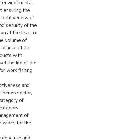
f environmental,
t ensuring the
mpetitiveness of
od security of the
on at the level of
the volume of
pliance of the
ducts with
el the life of the
for work fishing
titiveness and
sheries sector,
category of
 category
management of
rovides for the
e absolute and