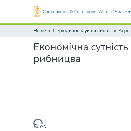
Communities & Collections
All of DSpace
Home
Періодичні наукові видання ДДАЕУ
Агрос
Економічна сутність
рибницва
Loading...
Files