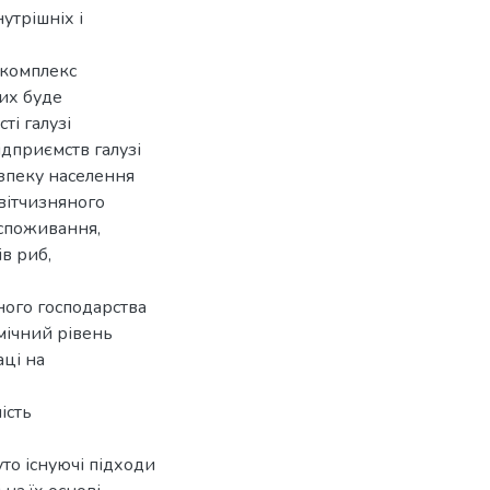
утрішніх і
 комплекс
ких буде
і галузі
дприємств галузі
зпеку населення
вітчизняного
споживання,
в риб,
ного господарства
мічний рівень
аці на
ість
то існуючі підходи