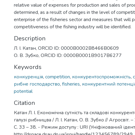
relative value of expenses for production and sales of pro
determined, as a result of changes in the level of competi
enterprise of the fisheries sector and measures that will
competitiveness of the fishing industry will be identified.
Description
Л. І. Катан, ORCID ID: 0000B0002B8466B0609
О. В. Зубко, ORCID ID: 0000B0001B9017B6277
Keywords
конкуренція
,
competition
,
конкурентоспроможність
,
рибне господарство
,
fisheries
,
конкурентний потенці
potential
Citation
Катан Л. І. Економічна сутність та складові конкуре
галузі рибницва / Л. І. Катан, О. В. Зубко // Агросвіт. 
С. 33 – 38. - Режим доступу : URI (Уніфікований іден
http://dspace.dsau.dp.ua/jspui/handle/123456789/2949