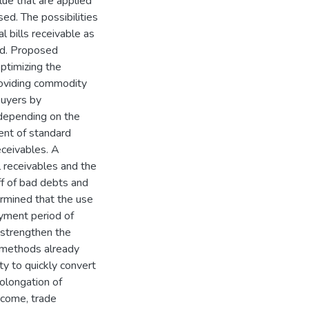
lue that are applied
sed. The possibilities
 bills receivable as
ned. Proposed
ptimizing the
providing commodity
buyers by
t depending on the
ent of standard
eceivables. A
 receivables and the
off of bad debts and
ermined that the use
ayment period of
 strengthen the
ly methods already
ity to quickly convert
rolongation of
income, trade