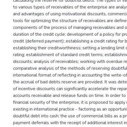
calculating the reserve for doubtful debts. The types of va
to various types of receivables of the enterprise are analy
and advantages of using motivational discounts, commercial
tools for optimizing the structure of receivables are defi
components of the process of managing receivables and o
duration of the credit cycle: development of a policy for 
credit (deferred payment); establishing a credit rating for 
establishing their creditworthiness; setting a lending limi
rating; establishment of standard credit terms; establishm
discounts; analysis of receivables; working with overdue r
comparative analysis of the methods of reserving doubtful
international format of reflecting in accounting the write-
the accrual of bad debts reserve are provided. It was det
of incentive discounts can significantly accelerate the rep
accounts receivable and release funds on time. In order to
financial security of the enterprise, it is proposed to app
existing in international practice - factoring as an opportun
doubtful debt into cash; the use of commercial bills as a p
payment deferrals with the receipt of additional interest 