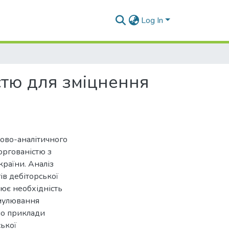
Log In
стю для зміцнення
ково-аналітичного
оргованістю з
раїни. Аналіз
ів дебіторської
ює необхідність
имулювання
ано приклади
ької