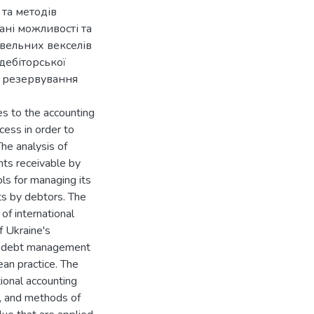
 та методів
ані можливості та
вельних векселів
дебіторської
в резервування
es to the accounting
cess in order to
The analysis of
nts receivable by
ols for managing its
ts by debtors. The
 of international
f Ukraine's
nd debt management
ean practice. The
tional accounting
e, and methods of