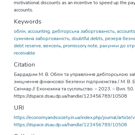
motivational discounts as an incentive to speed up the pa
accounts.
Keywords
облік
,
accounting
,
дебіторська заборгованість
,
accounts
сумнівна заборгованість
,
doubtful debts
,
резерв безна
debt reserve
,
вексель
,
promissory note
,
рахунки до от
receivable
Citation
Бардадим М. В. Облік та управління дебіторською з
зміцнення фінансової безпеки підприємства / М. В. 
Свічкар // Економіка та суспільство. – 2023. – Вип. 50
https://dspace.dsau.dp.ua/handle/123456789/10508
URI
https://economyandsociety.in.ua/index.php/journal/article
https://dspace.dsau.dp.ua/handle/123456789/10508