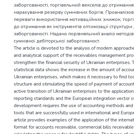
заборгованості, торгівельний векселів до отримання
нарахування резерву сумнівних боргів. Проаналізов
переваги використання мотиваційних знижок, торгі
до отримання як інструментів оптимізації структури 
заборгованості. Надано порівняльний аналіз методі
сумнівної дебіторської заборгованост.
The article is devoted to the analysis of modern approach
and analytical support of the receivables management pro
strengthen the financial security of Ukrainian enterprises. 
statistical data shows the increase in the amount of accou
Ukrainian enterprises, which makes it necessary to find to
structure and stimulating the speed of payment of accoun
active transition of Ukrainian enterprises to the application
reporting standards and the European integration vector o
development requires the use of accounting methods a
tools that are successfully used in international and Europ
article provides examples of the application of the interna
format for accounts receivable, commercial bills receivabl