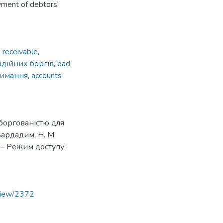
yment of debtors'
 receivable
,
дійних боргів
,
bad
римання
,
accounts
аборгованістю для
Бардадим, Н. М.
. – Режим доступу :
/view/2372