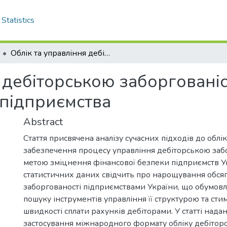
Statistics
Облік та управління дебіторською заборгованістю для зміцнення фінансової безпеки підприємства
я дебіторською заборговані
 підприємства
Abstract
Стаття присвячена аналізу сучасних підходів до облі
забезпечення процесу управління дебіторською заб
метою зміцнення фінансової безпеки підприємств Ук
статистичних даних свідчить про нарощування обсяг
заборгованості підприємствами України, що обумовл
пошуку інструментів управління її структурою та ст
швидкості сплати рахунків дебіторами. У статті над
застосування міжнародного формату обліку дебіторс