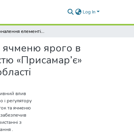
Log In
Удосконалення елементів сортової агротехніки ячменю ярого в умовах товариства з обмеженою відповідальністю «Присамар’є» Новомосковського району Дніпропетровської області
и ячменю ярого в
стю «Присамар’є»
бласті
тивний влив
 і регулятору
иток та ячменю
 забезпечив
истанні з
ння .