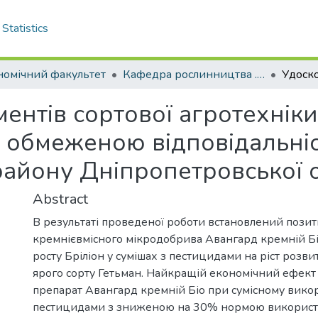
Statistics
номічний факультет
Кафедра рослинництва . Магістри
ентів сортової агротехнік
з обмеженою відповідальні
айону Дніпропетровської о
Abstract
В результаті проведеної роботи встановлений пози
кремнієвмісного мікродобрива Авангард кремній Біо
росту Бріліон у сумішах з пестицидами на ріст розв
ярого сорту Гетьман. Найкращій економічний ефект
препарат Авангард кремній Біо при сумісному викор
пестицидами з зниженою на 30% нормою використа