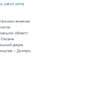
на
,
yakist zerna
ротехніки ячменю
ьністю
ської області :
я Оксана
овський держ.
ництва. – Дніпро,