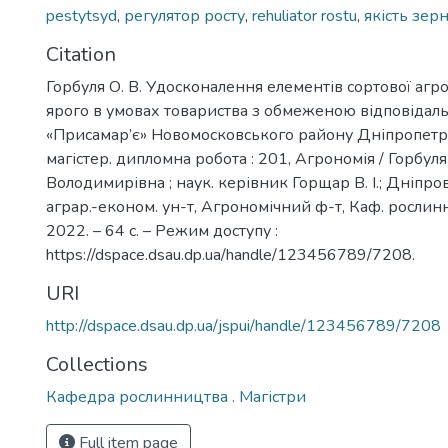
pestytsyd
,
регулятор росту
,
rehuliator rostu
,
якість зер
Citation
Горбуля О. В. Удосконалення елементів сортової аг
ярого в умовах товариства з обмеженою відповідал
«Присамар’є» Новомосковського району Дніпропетров
магістер. дипломна робота : 201, Агрономія / Горбул
Володимирівна ; наук. керівник Горщар В. І.; Дніпр
аграр.-економ. ун-т, Агрономічний ф-т, Каф. рослин
2022. – 64 с. – Режим доступу :
https://dspace.dsau.dp.ua/handle/123456789/7208.
URI
http://dspace.dsau.dp.ua/jspui/handle/123456789/7208
Collections
Кафедра рослинництва . Магістри
Full item page