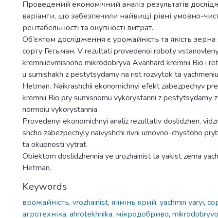
Проведений економічний аналіз результатів дослід
варіанти, що забезпечили найвищі рівні умовно-чис
рентабельності та окупності витрат.
Об’єктом дослідження є урожайність та якість зерн
сорту Гетьман. V rezultati provedenoi roboty vstanovleny
kremniievmisnoho mikrodobryva Avanhard kremnii Bio i rehu
u sumishakh z pestytsydamy na rist rozvytok ta yachmeniu
Hetman. Naikrashchii ekonomichnyi efekt zabezpechyv pr
kremnii Bio pry sumisnomu vykorystanni z pestytsydamy 
normoiu vykorystannia .
Provedenyi ekonomichnyi analiz rezultativ doslidzhen, vidz
shcho zabezpechyly naivyshchi rivni umovno-chystoho pryb
ta okupnosti vytrat.
Obiektom doslidzhennia ye urozhainist ta yakist zerna yac
Hetman.
Keywords
врожайність
,
vrozhainist
,
ячмінь ярий
,
yachmin yaryi
,
со
агротехніка
,
ahrotekhnika
,
мікродобриво
,
mikrodobryv