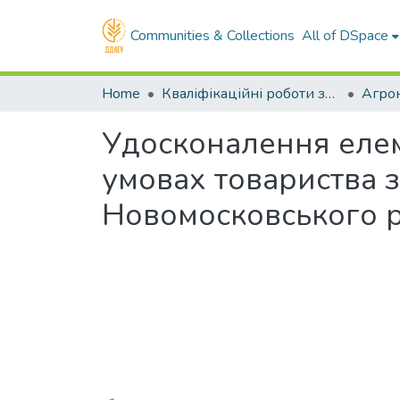
Communities & Collections
All of DSpace
Home
Кваліфікаційні роботи здобувачів вищої освіти
Агро
Удосконалення елем
умовах товариства 
Новомосковського р