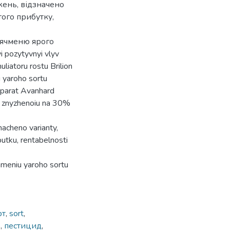
жень, відзначено
того прибутку,
а ячменю ярого
i pozytyvnyi vlyv
liatoru rostu Brilion
 yaroho sortu
eparat Avanhard
z znyzhenoiu na 30%
nacheno varianty,
utku, rentabelnosti
hmeniu yaroho sortu
рт
,
sort
,
o
,
пестицид
,