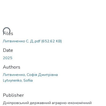
ding...
Files
Литвиненко С. Д..pdf
(652.62 KB)
Date
2025
Authors
Литвиненко, Софія Дмитрівна
Lytvynenko, Sofiia
Publisher
Дніпровський державний аграрно-економічний