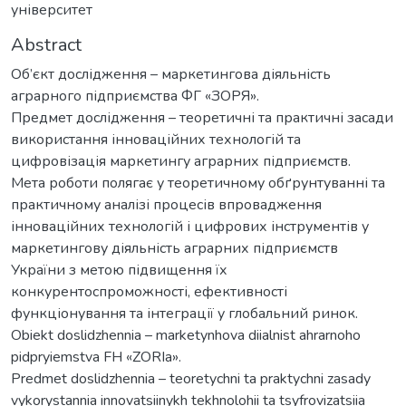
університет
Abstract
Об’єкт дослідження – маркетингова діяльність
аграрного підприємства ФГ «ЗОРЯ».
Предмет дослідження – теоретичні та практичні засади
використання інноваційних технологій та
цифровізація маркетингу аграрних підприємств.
Мета роботи полягає у теоретичному обґрунтуванні та
практичному аналізі процесів впровадження
інноваційних технологій і цифрових інструментів у
маркетингову діяльність аграрних підприємств
України з метою підвищення їх
конкурентоспроможності, ефективності
функціонування та інтеграції у глобальний ринок.
Obiekt doslidzhennia – marketynhova diialnist ahrarnoho
pidpryiemstva FH «ZORIa».
Predmet doslidzhennia – teoretychni ta praktychni zasady
vykorystannia innovatsiinykh tekhnolohii ta tsyfrovizatsiia