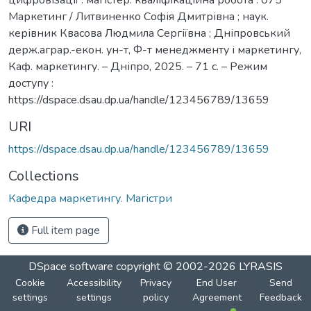
Маркетинг / Литвиненко Софія Дмитрівна ; наук.
керівник Квасова Людмила Сергіївна ; Дніпровський
держ.аграр.-екон. ун-т, Ф-т менеджменту і маркетингу,
Каф. маркетингу. – Дніпро, 2025. – 71 с. – Режим
доступу :
https://dspace.dsau.dp.ua/handle/123456789/13659
URI
https://dspace.dsau.dp.ua/handle/123456789/13659
Collections
Кафедра маркетингу. Магістри
Full item page
DSpace software
copyright © 2002-2026
LYRASIS
Cookie
Accessibility
Privacy
End User
Send
settings
settings
policy
Agreement
Feedback