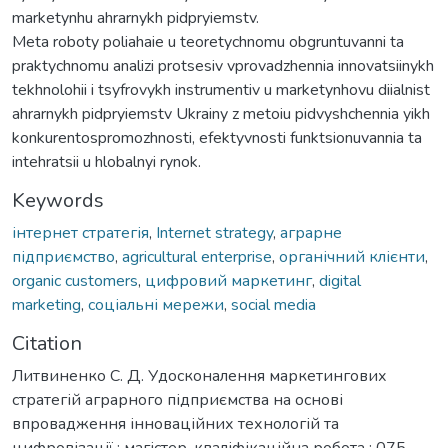
marketynhu ahrarnykh pidpryiemstv.
Meta roboty poliahaie u teoretychnomu obgruntuvanni ta
praktychnomu analizi protsesiv vprovadzhennia innovatsiinykh
tekhnolohii i tsyfrovykh instrumentiv u marketynhovu diialnist
ahrarnykh pidpryiemstv Ukrainy z metoiu pidvyshchennia yikh
konkurentospromozhnosti, efektyvnosti funktsionuvannia ta
intehratsii u hlobalnyi rynok.
Keywords
інтернет стратегія
,
Internet strategy
,
аграрне
підприємство
,
agricultural enterprise
,
органічний клієнти
,
organic customers
,
цифровий маркетинг
,
digital
marketing
,
соціальні мережи
,
social media
Citation
Литвиненко С. Д. Удосконалення маркетингових
стратегій аграрного підприємства на основі
впровадження інноваційних технологій та
цифровізації : магістер. кваліфікаційна робота : 075