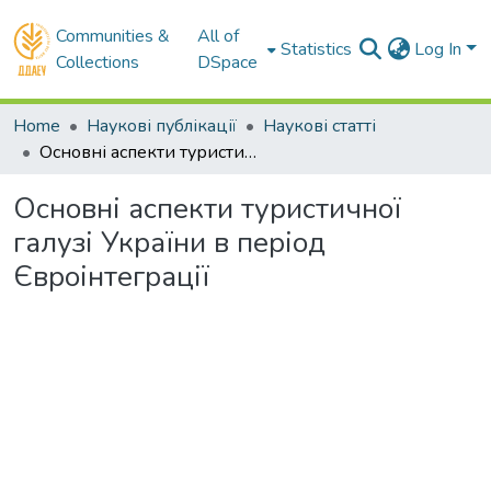
Communities &
All of
Statistics
Log In
Collections
DSpace
Home
Наукові публікації
Наукові статті
Основні аспекти туристичної галузі України в період Євроінтеграції
Основні аспекти туристичної
галузі України в період
Євроінтеграції