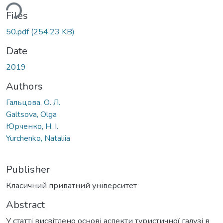
ding...
Files
50.pdf
(254.23 KB)
Date
2019
Authors
Гальцова, О. Л.
Galtsova, Olga
Юрченко, Н. І.
Yurchenko, Nataliia
Publisher
Класичний приватний університет
Abstract
У статті висвітлено основі аспекти туристичної галузі в