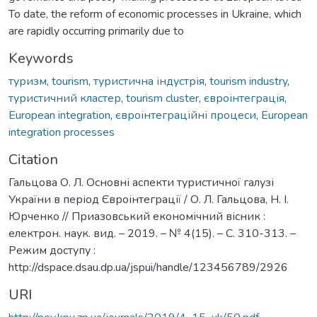
To date, the reform of economic processes in Ukraine, which
are rapidly occurring primarily due to
Keywords
туризм
,
tourism
,
туристична індустрія
,
tourism industry
,
туристичний кластер
,
tourism cluster
,
євроінтеграція
,
European integration
,
євроінтеграційні процеси
,
European
integration processes
Citation
Гальцова О. Л. Основні аспекти туристичної галузі
України в період Євроінтеграції / О. Л. Гальцова, Н. І.
Юрченко // Приазовський економічний вісник :
електрон. наук. вид. – 2019. – № 4(15). – С. 310-313. –
Режим доступу :
http://dspace.dsau.dp.ua/jspui/handle/123456789/2926
URI