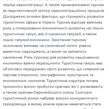
період євроінтеграції. А також проаналізовано туризм
як перспективний сектор євроінтеграційних процесів.
Досліджено основні фактори, що стримують розвиток
туристичної сфери в Україні. Туризм відіграє важливу
роль у стимулюванні економічного розвитку не тільки
туристичної галузі, але й суміжних галузей, а також
інших галузей економіки. Зростання туризму
позитивно впливає на споживчий попит, рівень
валютних надходжень, а також на зайнятість
населення. Роль туризму для розвитку національної
економіки важко переоцінити. Туристична галузь має
об’єктивні передумови свого розвитку, що склалися на
підставі історичних, географічних, культурних та
економічних чинників. Туристична індустрія почала
приносити високі прибутки країнам, які її розвивають,
а також країнам Європейського союзу. Сьогодні
туристичний ринок набуває високо конкурентного
середовища, в якому кожна країна намагається стати