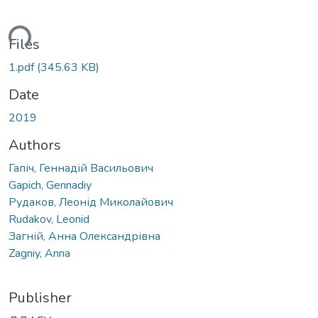
ding...
Files
1.pdf
(345.63 KB)
Date
2019
Authors
Гапіч, Геннадій Васильович
Gapich, Gennadiy
Рудаков, Леонід Миколайович
Rudakov, Leonid
Загній, Анна Олександрівна
Zagniy, Anna
Publisher