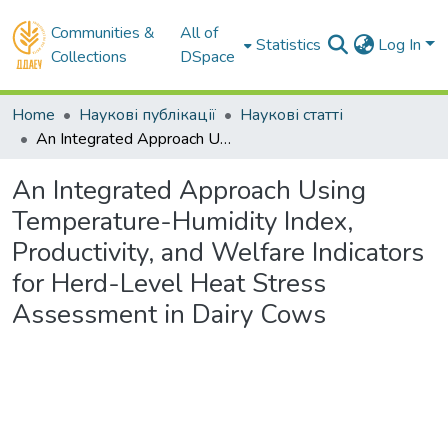
Communities &
All of
Statistics
Log In
Collections
DSpace
Home
Наукові публікації
Наукові статті
An Integrated Approach Using Temperature-Humidity Index, Productivity, and Welfare Indicators for Herd-Level Heat Stress Assessment in Dairy Cows
An Integrated Approach Using
Temperature-Humidity Index,
Productivity, and Welfare Indicators
for Herd-Level Heat Stress
Assessment in Dairy Cows