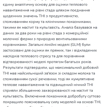
єдину аналітичну основу для оцінки теплового
навантаження на рівні стада шляхом поєднання
щоденних значень THI з продуктивністю,
споживанням корму та клінічними показниками,
такими як мастит та кульгавість. Аналіз базувався на
даних за два роки на рівні стада з комерційної
молочної ферми з природно вентильованими
корівниками. Загальні лінійні моделі (GLM) були
застосовані для оцінки як прямих, так і відкладених
наслідків теплового стресу та для порівняння
відтворюваності моделі протягом багатьох років.
Результати підтвердили, що максимальний добовий
THI мав найсильніший зв'язок зі складом молока та
споживанням сухої речовини, тоді як кумулятивне
теплове навантаження та підвищений нічний THI
сприяли збільшенню захворюваності на мастит та
кульгавість. Включення показників добробуту суттєво
покращило пояснювальну силу моделей на основі THI,