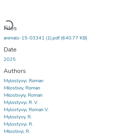
Loading...
Files
animals-15-03341 (1).pdf
(640.77 KB)
Date
2025
Authors
Mylostyvyi, Roman
Milostiviy, Roman
Milostivyiy, Roman
Mylostyvyi, R. V.
Mylostyvyi, Roman V.
Mylostyvy, R.
Mylostyvyi, R.
Milostivyi, R.