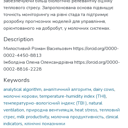
забезпечуючи більш біологічно релевантну оцінку
теплового стресу. Запропонована основа підвищує
точність моніторингу на рівні стада та підтримує
розробку прогнозних моделей для управління,
орієнтованого на добробут, у молочних системах.
Description
Милостивий Роман Васильович https://orcid.org/0000-
0002-4450-8813
Іжболдіна Олена Олександрівна https://orcid.org/0000-
0002-8816-2228
Keywords
analytical algorithm
,
аналітичний алгоритм
,
dairy cows
,
молочні корови
,
temperature-humidity index (THI)
,
температурно-вологісний індекс (ТВІ )
,
natural
ventilation
,
природна вентиляція
,
heat stress
,
тепловий
стрес
,
milk productivity
,
молочна продуктивність
,
clinical
indicators
,
клінічні показники