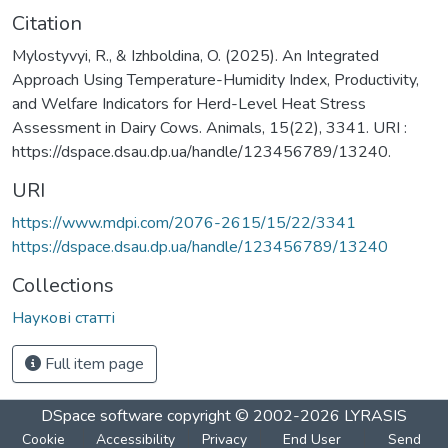
Citation
Mylostyvyi, R., & Izhboldina, O. (2025). An Integrated
Approach Using Temperature-Humidity Index, Productivity,
and Welfare Indicators for Herd-Level Heat Stress
Assessment in Dairy Cows. Animals, 15(22), 3341. URI :
https://dspace.dsau.dp.ua/handle/123456789/13240.
URI
https://www.mdpi.com/2076-2615/15/22/3341
https://dspace.dsau.dp.ua/handle/123456789/13240
Collections
Наукові статті
Full item page
DSpace software
copyright © 2002-2026
LYRASIS
Cookie
Accessibility
Privacy
End User
Send