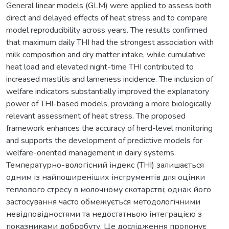
General linear models (GLM) were applied to assess both
direct and delayed effects of heat stress and to compare
model reproducibility across years. The results confirmed
that maximum daily THI had the strongest association with
milk composition and dry matter intake, while cumulative
heat load and elevated night-time THI contributed to
increased mastitis and lameness incidence. The inclusion of
welfare indicators substantially improved the explanatory
power of THI-based models, providing a more biologically
relevant assessment of heat stress. The proposed
framework enhances the accuracy of herd-level monitoring
and supports the development of predictive models for
welfare-oriented management in dairy systems.
Температурно-вологісний індекс (THI) залишається
одним із найпоширеніших інструментів для оцінки
теплового стресу в молочному скотарстві; однак його
застосування часто обмежується методологічними
невідповідностями та недостатньою інтеграцією з
показниками добробуту. Це дослідження пропонує