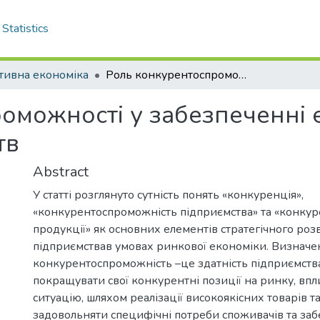
Statistics
тивна економіка
Роль конкурентоспроможності у забезпеченні ефективного розвитку підприємств
оможності у забезпеченні
тв
Abstract
У статті розглянуто сутність понять «конкуренція»,
«конкурентоспроможність підприємства» та «конку
продукції» як основних елементів стратегічного роз
підприємствав умовах ринкової економіки. Визначе
конкурентоспроможність –це здатність підприємства
покращувати свої конкурентні позиції на ринку, вп
ситуацію, шляхом реалізації високоякісних товарів та
задовольняти специфічні потреби споживачів та заб