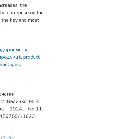
ncreases, the
he enterprise on the
re the key and most
s.
ідприємства
,
родукції
,
product
dvantages
,
еченні
М. Величко, М. В.
. – 2024. – No 11.
123456789/11623
46/5191