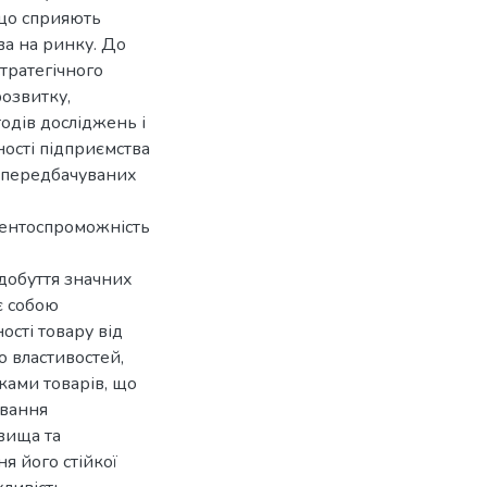
 що сприяють
а на ринку. До
стратегічного
розвитку,
одів досліджень і
ості підприємства
непередбачуваних
рентоспроможність
добуття значних
є собою
ості товару від
о властивостей,
ами товарів, що
ування
вища та
я його стійкої