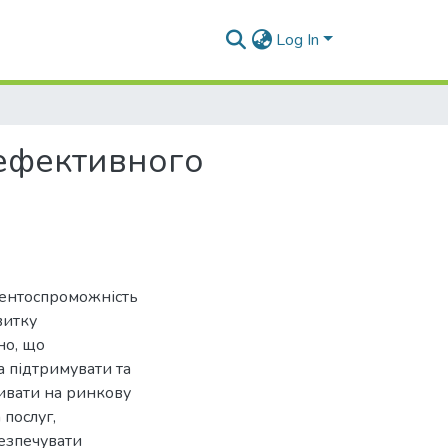
Log In
 ефективного
рентоспроможність
витку
но, що
 підтримувати та
ливати на ринкову
 послуг,
езпечувати