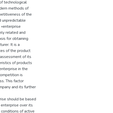
of technological
dern methods of
etitiveness of the
d unpredictable
 «enterprise
ely related and
sis for obtaining
rer. It is a
ces of the product
 assessment of its
ristics of products
enterprise in the
ompetition is
s. This factor
mpany and its further
prise should be based
enterprise over its
conditions of active