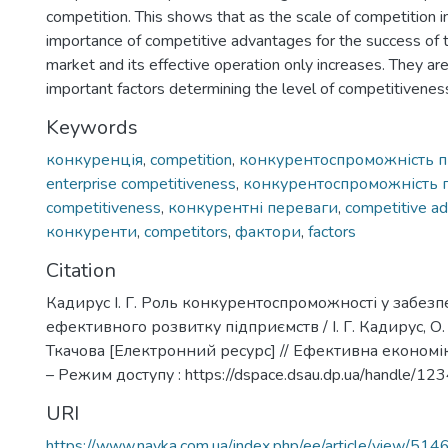
competition. This shows that as the scale of competition i
importance of competitive advantages for the success of t
market and its effective operation only increases. They a
important factors determining the level of competitivenes
Keywords
конкуренція
,
competition
,
конкурентоспроможність п
enterprise competitiveness
,
конкурентоспроможність п
competitiveness
,
конкурентні переваги
,
competitive a
конкуренти
,
competitors
,
фактори
,
factors
Citation
Кадирус І. Г. Роль конкурентоспроможності у забезп
ефективного розвитку підприємств / І. Г. Кадирус, О. 
Ткачова [Електронний ресурс] // Ефективна економіка
– Режим доступу : https://dspace.dsau.dp.ua/handle/
URI
https://www.nayka.com.ua/index.php/ee/article/view/51