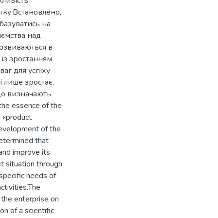
ливість
итку.Встановлено,
базуватись на
иємства над
озвиваються в
 із зростанням
аг для успіху
і лише зростає.
що визначають
he essence of the
d «product
development of the
determined that
 and improve its
t situation through
 specific needs of
tivities.The
 the enterprise on
n of a scientific