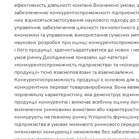
ефективність діяльності компанії.Визначено умови,
забезпеченню конкурентоспроможності підприємств
них відносяться:застосування наукового підходу до 
управління, забезпечення цілісності технологічного 
економіки та управління, використання сучасних мет
наукових розробок при оцінці конкурентоспроможн
і його продукції, здатністьадаптуватися до нових і 
умов ринку.Дослідження показали, що категорії
«конкурентоспроможність підприємства» та «конку
продукції» тісно взаємопов’язані та взаємозалежні.
Конкурентоспроможність продукції є основою для з
конкурентних переваг товаровиробника. Вона явля
порівняльну характеристику, яка демонструє відмінн
продукції конкурентів і включає всебічну оцінку йог
визначених ринковими вимогами або характеристик
конкурують на певному ринку.Успішність функціон
`
підприємства в умовах мінливого ринкового середо
інтенсивної конкуренції неможливе без забезпеченн