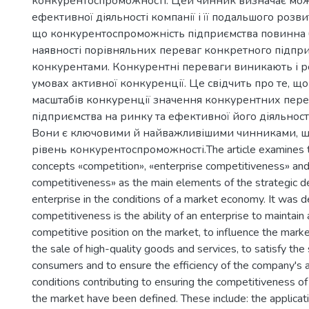
конкурентоспроможності. Цей чинник визначає мож
ефективної діяльності компанії і її подальшого розв
що конкурентоспроможність підприємства повинна 
наявності порівняльних переваг конкретного підпр
конкурентами. Конкурентні переваги виникають і р
умовах активної конкуренції. Це свідчить про те, що
масштабів конкуренції значення конкурентних перев
підприємства на ринку та ефективної його діяльност
Вони є ключовими й найважливішими чинниками, 
рівень конкурентоспроможності.The article examines t
concepts «competition», «enterprise competitiveness» an
competitiveness» as the main elements of the strategic 
enterprise in the conditions of a market economy. It was 
competitiveness is the ability of an enterprise to maintain
competitive position on the market, to influence the marke
the sale of high-quality goods and services, to satisfy the
consumers and to ensure the efficiency of the company's ac
conditions contributing to ensuring the competitiveness of
the market have been defined. These include: the applicatio