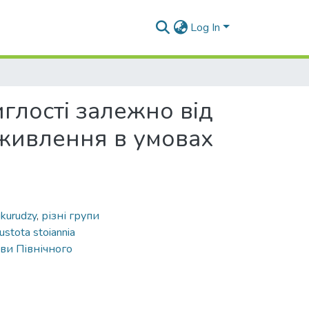
Log In
иглості залежно від
 живлення в умовах
ukurudzy
,
різні групи
ustota stoiannia
ви Північного