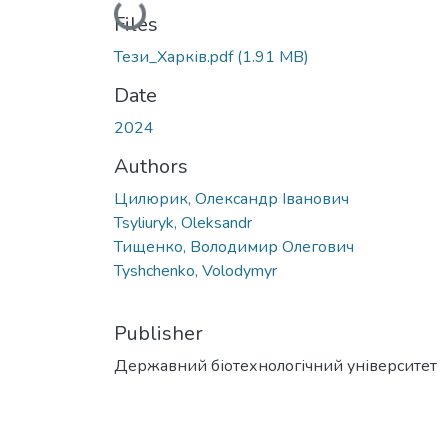
Loading...
Files
Тези_Харків.pdf
(1.91 MB)
Date
2024
Authors
Цилюрик, Олександр Іванович
Tsyliuryk, Oleksandr
Тищенко, Володимир Олегович
Tyshchenko, Volodymyr
Publisher
Державний біотехнологічний університет