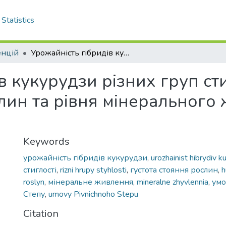
Statistics
енцій
Урожайність гібридів кукурудзи різних груп стиглості залежно від густоти стояння рослин та рівня мінерального живлення в умовах Північного Степу
в кукурудзи різних груп ст
слин та рівня мінерального
Keywords
урожайність гібридів кукурудзи
,
urozhainist hibrydiv k
стиглості
,
rizni hrupy styhlosti
,
густота стояння рослин
,
h
roslyn
,
мінеральне живлення
,
mineralne zhyvlennia
,
умо
Степу
,
umovy Pivnichnoho Stepu
Citation