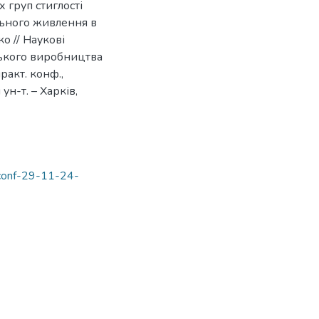
 груп стиглості
льного живлення в
о // Наукові
ського виробництва
ракт. конф.,
ун-т. – Харків,
/conf-29-11-24-