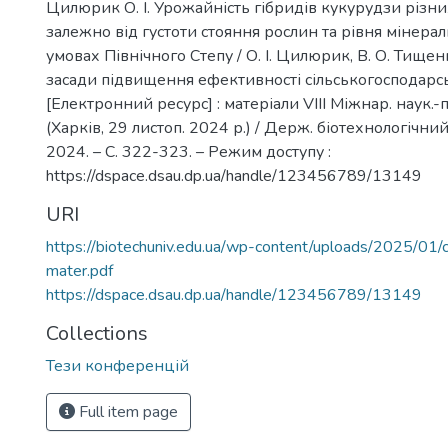
Цилюрик О. І. Урожайність гібридів кукурудзи різних
залежно від густоти стояння рослин та рівня мінера
умовах Північного Степу / О. І. Цилюрик, В. О. Тищенк
засади підвищення ефективності сільськогосподар
[Електронний ресурс] : матеріали VІІІ Міжнар. наук.-п
(Харків, 29 листоп. 2024 р.) / Держ. біотехнологічний 
2024. – С. 322-323. – Режим доступу :
https://dspace.dsau.dp.ua/handle/123456789/13149
URI
https://biotechuniv.edu.ua/wp-content/uploads/2025/01
mater.pdf
https://dspace.dsau.dp.ua/handle/123456789/13149
Collections
Тези конференцій
Full item page