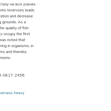
тазу на всіх рівнях
nto reservoirs leads
oration and decrease
g grounds. As a
he quality of fish.
 occupy the first
 was noted that
ing in organisms, in
isms and thereby
anisms.
003-0617-2498
метали
,
heavy