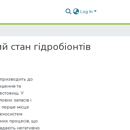
Log In
й стан гідробіонтів
 призводить до
іршення та
рестовищ. У
ових запасів і
м перше місце
 екосистем
чних процесів, що
надають негативно