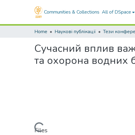
Communities & Collections
All of DSpace
Home
Наукові публікації
Тези конфер
Сучасний вплив важк
та охорона водних б
Loading...
Files