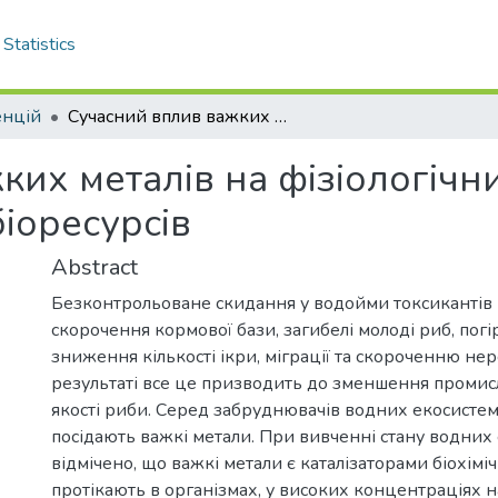
Statistics
енцій
Сучасний вплив важких металів на фізіологічний стан гідробіонтів та охорона водних біоресурсів
их металів на фізіологічни
іоресурсів
Abstract
Безконтрольоване скидання у водойми токсикантів
скорочення кормової бази, загибелі молоді риб, пог
зниження кількості ікри, міграції та скороченню не
результаті все це призводить до зменшення промисл
якості риби. Серед забруднювачів водних екосисте
посідають важкі метали. При вивченні стану водних
відмічено, що важкі метали є каталізаторами біохімі
протікають в організмах, у високих концентраціях 