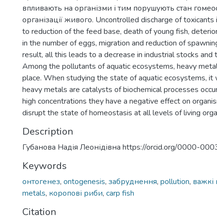
впливають на організми і тим порушують стан гомеос
організації живого. Uncontrolled discharge of toxicants i
to reduction of the feed base, death of young fish, deteri
in the number of eggs, migration and reduction of spawnin
result, all this leads to a decrease in industrial stocks and t
Among the pollutants of aquatic ecosystems, heavy metals
place. When studying the state of aquatic ecosystems, it
heavy metals are catalysts of biochemical processes occurr
high concentrations they have a negative effect on organ
disrupt the state of homeostasis at all levels of living org
Description
Губанова Надія Леонідівна https://orcid.org/0000-0
Keywords
онтогенез
,
ontogenesis
,
забруднення
,
pollution
,
важкі 
metals
,
коропові риби
,
carp fish
Citation