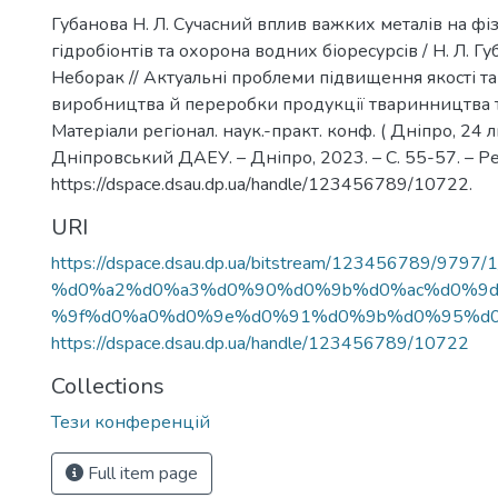
Губанова Н. Л. Сучасний вплив важких металів на фіз
гідробіонтів та охорона водних біоресурсів / Н. Л. Губ
Неборак // Актуальні проблеми підвищення якості та
виробництва й переробки продукції тваринництва т
Матеріали регіонал. наук.-практ. конф. ( Дніпро, 24 ли
Дніпровський ДАЕУ. – Дніпро, 2023. – С. 55-57. – Р
https://dspace.dsau.dp.ua/handle/123456789/10722.
URI
https://dspace.dsau.dp.ua/bitstream/123456789/97
%d0%a2%d0%a3%d0%90%d0%9b%d0%ac%d0%9
%9f%d0%a0%d0%9e%d0%91%d0%9b%d0%95%d0%
https://dspace.dsau.dp.ua/handle/123456789/10722
Collections
Тези конференцій
Full item page