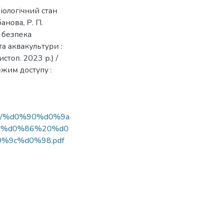
іологічний стан
анова, Р. П.
 безпека
а аквакультури :
стоп. 2023 р.) /
ежим доступу :
97/1/%d0%90%d0%9a
d%d0%86%20%d0
9c%d0%98.pdf