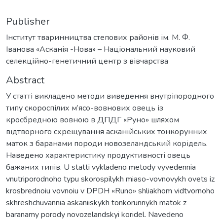
Publisher
Інститут тваринництва степових районів ім. М. Ф.
Іванова «Асканія -Нова» – Національний науковий
селекційно-генетичний центр з вівчарства
Abstract
У статті викладено методи виведення внутріпородного
типу скороспілих м’ясо-вовнових овець із
кросбредною вовною в ДПДГ «Руно» шляхом
відтворного схрещування асканійських тонкорунних
маток з баранами породи новозеландський корідель.
Наведено характеристику продуктивності овець
бажаних типів. U statti vykladeno metody vyvedennia
vnutriporodnoho typu skorospilykh miaso-vovnovykh ovets iz
krosbrednoiu vovnoiu v DPDH «Runo» shliakhom vidtvornoho
skhreshchuvannia askaniiskykh tonkorunnykh matok z
baranamy porody novozelandskyi koridel. Navedeno