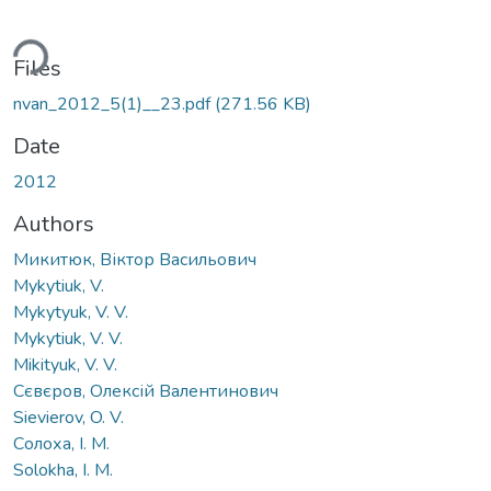
ding...
Files
nvan_2012_5(1)__23.pdf
(271.56 KB)
Date
2012
Authors
Микитюк, Віктор Васильович
Mykytiuk, V.
Mykytyuk, V. V.
Mykytiuk, V. V.
Mikityuk, V. V.
Сєвєров, Олексій Валентинович
Sievierov, O. V.
Солоха, І. М.
Solokha, I. M.