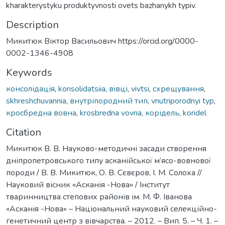
kharakterystyku produktyvnosti ovets bazhanykh typiv.
Description
Микитюк Віктор Васильович https://orcid.org/0000-
0002-1346-4908
Keywords
консолідація
,
konsolidatsiia
,
вівці
,
vivtsi
,
схрещування
,
skhreshchuvannia
,
внутріпородний тип
,
vnutriporodnyi typ
,
кросбредна вовна
,
krosbredna vovna
,
корідель
,
koridel
Citation
Микитюк В. В. Науково-методичні засади створення
дніпропетровського типу асканійської м’ясо-вовнової
породи / В. В. Микитюк, О. В. Сєвєров, І. М. Солоха //
Науковий вісник «Асканія -Нова» / Інститут
тваринництва степових районів ім. М. Ф. Іванова
«Асканія -Нова» – Національний науковий селекційно-
генетичний центр з вівчарства. – 2012. – Вип. 5. – Ч. 1. –