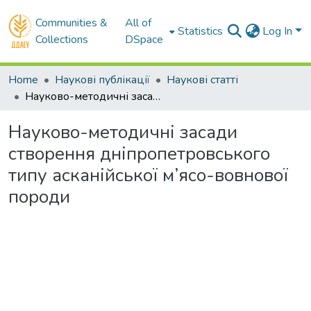
Communities &
All of
Statistics
Log In
Collections
DSpace
Home
Наукові публікації
Наукові статті
Науково-методичні засади створення дніпропетровського типу асканійської м’ясо-вовнової породи
Науково-методичні засади
створення дніпропетровського
типу асканійської м’ясо-вовнової
породи