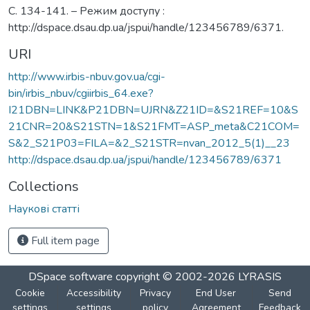
С. 134-141. – Режим доступу :
http://dspace.dsau.dp.ua/jspui/handle/123456789/6371.
URI
http://www.irbis-nbuv.gov.ua/cgi-
bin/irbis_nbuv/cgiirbis_64.exe?
I21DBN=LINK&P21DBN=UJRN&Z21ID=&S21REF=10&S
21CNR=20&S21STN=1&S21FMT=ASP_meta&C21COM=
S&2_S21P03=FILA=&2_S21STR=nvan_2012_5(1)__23
http://dspace.dsau.dp.ua/jspui/handle/123456789/6371
Collections
Наукові статті
Full item page
DSpace software
copyright © 2002-2026
LYRASIS
Cookie
Accessibility
Privacy
End User
Send
settings
settings
policy
Agreement
Feedback