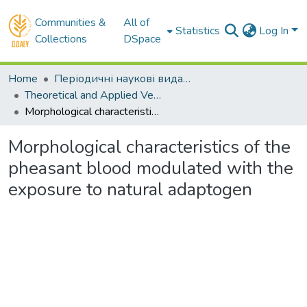
Communities &
All of
Statistics
Log In
Collections
DSpace
Home
Періодичні наукові видання ДДАЕУ
Theoretical and Applied Veterinary Medicine
Morphological characteristics of the pheasant blood modulated with the exposure to natural adaptogen
Morphological characteristics of the
pheasant blood modulated with the
exposure to natural adaptogen