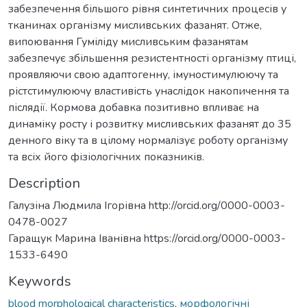
забезпечення більшого рівня синтетичних процесів у
тканинах організму мисливських фазанят. Отже,
випоювання Гуміліду мисливським фазанятам
забезпечує збільшення резистентності організму птиці,
проявляючи свою адаптогенну, імуностимулюючу та
рістстимулюючу властивість унаслідок накопичення та
післядії. Кормова добавка позитивно впливає на
динаміку росту і розвитку мисливських фазанят до 35
денного віку та в цілому нормалізує роботу організму
та всіх його фізіологічних показників.
Description
Галузіна Людмила Ігорівна http://orcid.org/0000-0003-
0478-0027
Гаращук Марина Іванівна https://orcid.org/0000-0003-
1533-6490
Keywords
blood morphological characteristics
,
морфологічні