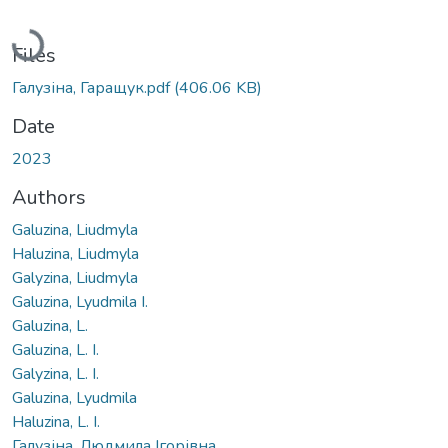
Loading...
Files
Галузіна, Гаращук.pdf
(406.06 KB)
Date
2023
Authors
Galuzina, Liudmyla
Haluzina, Liudmyla
Galyzina, Liudmyla
Galuzina, Lyudmila I.
Galuzina, L.
Galuzina, L. I.
Galyzina, L. I.
Galuzina, Lyudmila
Haluzina, L. I.
Галузіна, Людмила Ігорівна