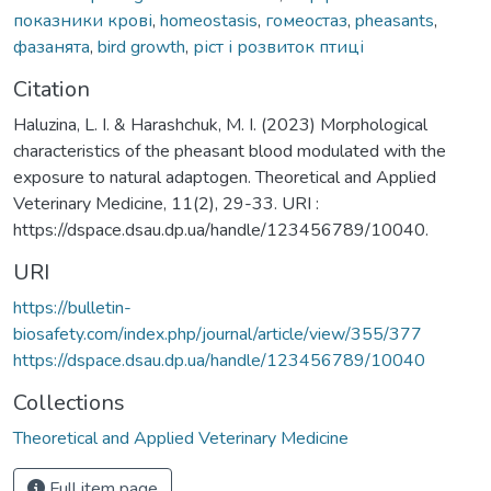
показники крові
,
homeostasis
,
гомеостаз
,
pheasants
,
фазанята
,
bird growth
,
ріст і розвиток птиці
Citation
Haluzina, L. I. & Harashchuk, M. I. (2023) Morphological
characteristics of the pheasant blood modulated with the
exposure to natural adaptogen. Theoretical and Applied
Veterinary Medicine, 11(2), 29-33. URI :
https://dspace.dsau.dp.ua/handle/123456789/10040.
URI
https://bulletin-
biosafety.com/index.php/journal/article/view/355/377
https://dspace.dsau.dp.ua/handle/123456789/10040
Collections
Theoretical and Applied Veterinary Medicine
Full item page