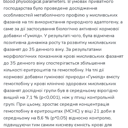
blood physiological parameters. В умовах приватного
господарства було проведене дослідження
особливостей метаболічного профілю у мисливських
фазанів на тлі використання природного адаптогену, а
саме за дії застосування біологічно активної кормової
добавки «Гумілід». У результаті чого, була відмічена
позитивна динаміка росту та розвитку мисливських
фазанят до 35 денного віку. За результатами
морфологічних показників крові мисливських фазанят
до 35 денного віку спостерігається збільшення
кількості еритроцитів та гемоглобіну. На тлі дії
кормової добавки гумінової природи «Гумілід» вмісту
гемоглобіну у крові клінічно здорових мисливських
фазанят дослідної групи був в середньому вірогідно
вищий на 7,1 % (р<0,001), ніж у птиці контрольній
групі. При цьому, зростає середня концентрація
гемоглобіну в еритроцитах (МСНС) у віці 21 доби в
середньому на 8,6 % (р˂0,05) відносно контролю,
підвищуючи тим самим кисневу ємність крові для