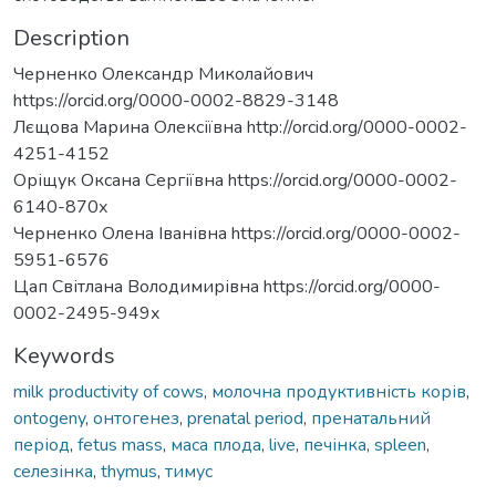
Description
Черненко Олександр Миколайович
https://orcid.org/0000-0002-8829-3148
Лєщова Марина Олексіївна http://orcid.org/0000-0002-
4251-4152
Оріщук Оксана Сергіївна https://orcid.org/0000-0002-
6140-870х
Черненко Олена Іванівна https://orcid.org/0000-0002-
5951-6576
Цап Світлана Володимирівна https://orcid.org/0000-
0002-2495-949х
Keywords
milk productivity of cows
,
молочна продуктивність корів
,
ontogeny
,
онтогенез
,
prenatal period
,
пренатальний
період
,
fetus mass
,
маса плода
,
live
,
печінка
,
spleen
,
селезінка
,
thymus
,
тимус