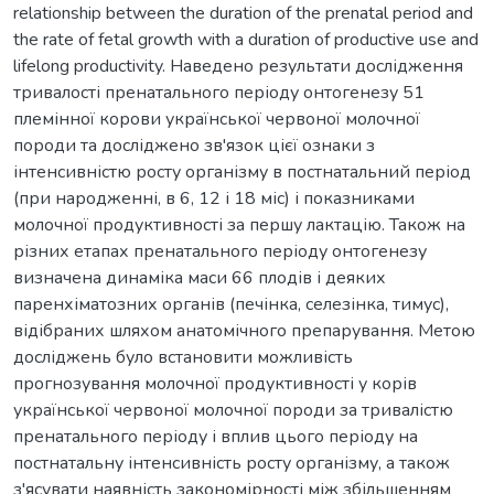
relationship between the duration of the prenatal period and
the rate of fetal growth with a duration of productive use and
lifelong productivity. Наведено результати дослідження
тривалості пренатального періоду онтогенезу 51
племінної корови української червоної молочної
породи та досліджено зв'язок цієї ознаки з
інтенсивністю росту організму в постнатальний період
(при народженні, в 6, 12 і 18 міс) і показниками
молочної продуктивності за першу лактацію. Також на
різних етапах пренатального періоду онтогенезу
визначена динаміка маси 66 плодів і деяких
паренхіматозних органів (печінка, селезінка, тимус),
відібраних шляхом анатомічного препарування. Метою
досліджень було встановити можливість
прогнозування молочної продуктивності у корів
української червоної молочної породи за тривалістю
пренатального періоду і вплив цього періоду на
постнатальну інтенсивність росту організму, а також
з'ясувати наявність закономірності між збільшенням