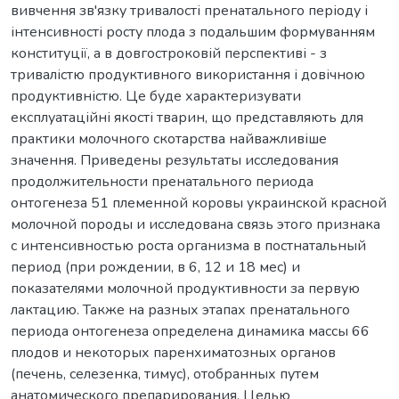
вивчення зв'язку тривалості пренатального періоду і
інтенсивності росту плода з подальшим формуванням
конституції, а в довгостроковій перспективі - з
тривалістю продуктивного використання і довічною
продуктивністю. Це буде характеризувати
експлуатаційні якості тварин, що представляють для
практики молочного скотарства найважливіше
значення. Приведены результаты исследования
продолжительности пренатального периода
онтогенеза 51 племенной коровы украинской красной
молочной породы и исследована связь этого признака
с интенсивностью роста организма в постнатальный
период (при рождении, в 6, 12 и 18 мес) и
показателями молочной продуктивности за первую
лактацию. Также на разных этапах пренатального
периода онтогенеза определена динамика массы 66
плодов и некоторых паренхиматозных органов
(печень, селезенка, тимус), отобранных путем
анатомического препарирования. Целью