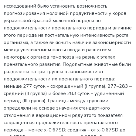
исследований было установить возможность
прогнозирования молочной продуктивности у коров
украинской красной молочной породы по
продолжительности пренатального периода и влияние
этого периода на постнатальную интенсивность роста
организма, а также выяснить наличие закономерности
между увеличением массы плода и развитием
некоторых органов гемопоэза на разных этапах
пренатального развития. Подопытные животные были
разделены на три группы в зависимости от
продолжительности их пренатального периода:
меньше 277 суток – сокращенный (I группа), 277–283 –
средний (II группа) и более 283 суток – удлиненный
период (III группа). Границы между группами
определяли на основе значения стандартного
отклонения в вариационном ряду этого показателя:
сокращенная продолжительность пренатального
периода – менее x-0.67SD; средняя – от x-0.67SD до