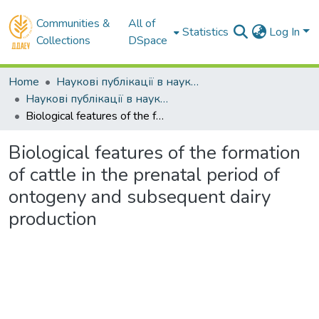
Communities &
All of
Statistics
Log In
Collections
DSpace
Home
Наукові публікації в наукометричних базах Scopus та Web of Science
Наукові публікації в наукометричній базі Scopus
Biological features of the formation of cattle in the prenatal period of ontogeny and subsequent dairy production
Biological features of the formation
of cattle in the prenatal period of
ontogeny and subsequent dairy
production