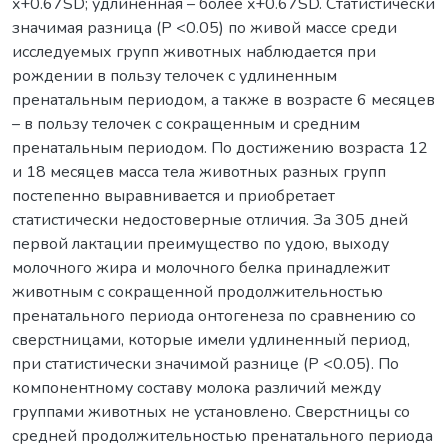
x+0.67SD; удлиненная – более x+0.67SD. Статистически
значимая разница (P <0.05) по живой массе среди
исследуемых групп животных наблюдается при
рождении в пользу телочек с удлиненным
пренатальным периодом, а также в возрасте 6 месяцев
– в пользу телочек с сокращенным и средним
пренатальным периодом. По достижению возраста 12
и 18 месяцев масса тела животных разных групп
постепенно выравнивается и приобретает
статистически недостоверные отличия. За 305 дней
первой лактации преимущество по удою, выходу
молочного жира и молочного белка принадлежит
животным с сокращенной продолжительностью
пренатального периода онтогенеза по сравнению со
сверстницами, которые имели удлиненный период,
при статистически значимой разнице (Р <0.05). По
компонентному составу молока различий между
группами животных не установлено. Сверстницы со
средней продолжительностью пренатального периода