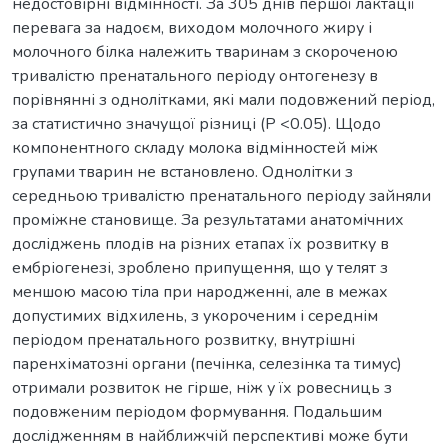
недостовірні відмінності. За 305 днів першої лактації
перевага за надоєм, виходом молочного жиру і
молочного білка належить тваринам з скороченою
тривалістю пренатального періоду онтогенезу в
порівнянні з однолітками, які мали подовжений період,
за статистично значущої різниці (Р <0.05). Щодо
компонентного складу молока відмінностей між
групами тварин не встановлено. Однолітки з
середньою тривалістю пренатального періоду зайняли
проміжне становище. За результатами анатомічних
досліджень плодів на різних етапах їх розвитку в
ембріогенезі, зроблено припущення, що у телят з
меншою масою тіла при народженні, але в межах
допустимих відхилень, з укороченим і середнім
періодом пренатального розвитку, внутрішні
паренхіматозні органи (печінка, селезінка та тимус)
отримали розвиток не гірше, ніж у їх ровесниць з
подовженим періодом формування. Подальшим
дослідженням в найближчій перспективі може бути