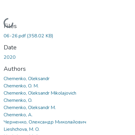
ding...
Files
06-26.pdf
(358.02 KB)
Date
2020
Authors
Chernenko, Oleksandr
Chernenko, O. M.
Chernenko, Oleksandr Mikolajovich
Chernenko, O.
Chernenko, Oleksandr M.
Chernenko, A.
Черненко, Олександр Миколайович
Lieshchova, M. O.