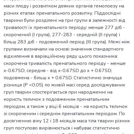
маси плоду і розвитком деяких органів гемопоезу на
різних етапах пренатального розвитку. Піддослідні
тварини були розділені на три групи в залежності від
тривалості їх пренатального періоду: менше 277 діб -
скорочений (I група), 277-283 - середній (II група) і
більш 283 діб - подовжений період (III група). Межі між
групами визначали на основі значення стандартного
відхилення в варіаційному ряду цього показника:
скорочена тривалість пренатального періоду - менше
x-0.67SD; середня - від x-0.67SD до x + 0.67SD;
подовжена - більш x + 0.67SD. Статистично значуща
різниця (P <0.05) по живій масі серед досліджуваних
груп тварин спостерігається при народженні на
користь теличок з подовженим пренатальним
періодом, а також у віці 6 місяців - на користь теличок
зі скороченим і середнім пренатальним періодом. По
досягненню віку 12 і 18 місяців маса тіла тварин різних
груп поступово вирівнюється і набуває статистично