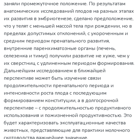
заняли промежуточное положение. По результатам
анатомических исследований плодов на разных этапах
их развития в эмбриогенезе, сделано предположение,
что у телят с меньшей массой тела при рождении, но в
пределах допустимых отклонений, с укороченным и
средним периодом пренатального развития,
внутренние паренхиматозные органы (печень,
селезенка и тимус) получили развитие не хуже, чем у
их сверстниц с удлиненным периодом формирования.
Дальнейшим исследованием в ближайшей
перспективе может быть изучение связи
продолжительности пренатального периода и
интенсивности роста плода с последующим
формированием конституции, а в долгосрочной
перспективе – с продолжительностью продуктивного
использования и пожизненной продуктивностью. Это
будет характеризовать эксплуатационные качества
животных, представляющие для практики молочного
скотоводства важнейшее значение.