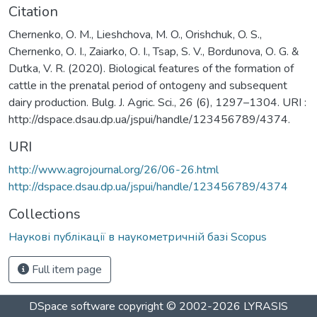
Citation
Chernenko, О. М., Lieshchova, M. O., Orishchuk, O. S.,
Chernenko, О. I., Zaiarko, О. I., Tsap, S. V., Bordunova, О. G. &
Dutka, V. R. (2020). Biological features of the formation of
cattle in the prenatal period of ontogeny and subsequent
dairy production. Bulg. J. Agric. Sci., 26 (6), 1297–1304. URI :
http://dspace.dsau.dp.ua/jspui/handle/123456789/4374.
URI
http://www.agrojournal.org/26/06-26.html
http://dspace.dsau.dp.ua/jspui/handle/123456789/4374
Collections
Наукові публікації в наукометричній базі Scopus
Full item page
DSpace software
copyright © 2002-2026
LYRASIS