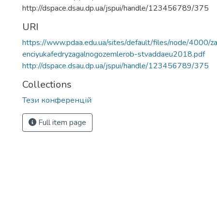
http://dspace.dsau.dp.ua/jspui/handle/123456789/375
URI
https://www.pdaa.edu.ua/sites/default/files/node/4000/
enciyukafedryzagalnogozemlerob-stvaddaeu2018.pdf
http://dspace.dsau.dp.ua/jspui/handle/123456789/375
Collections
Тези конференцій
Full item page