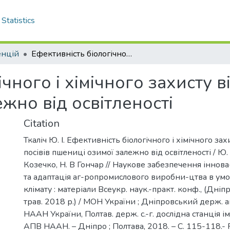
Statistics
енцій
Ефективність біологічного і хімічного захисту від бур’янів посівів пшениці озимої залежно від освітленості
чного і хімічного захисту ві
жно від освітленості
Citation
Ткаліч Ю. І. Ефективність біологічного і хімічного зах
посівів пшениці озимої залежно від освітленості / Ю. І. 
Козечко, Н. В Гончар // Наукове забезпечення іннов
та адаптація аг-ропромислового виробни-цтва в ум
клімату : матеріали Всеукр. наук.-практ. конф., (Дніп
трав. 2018 р.) / МОН України ; Дніпровський держ. аг
НААН України, Полтав. держ. с.-г. дослідна станція ім. 
АПВ НААН. – Дніпро ; Полтава, 2018. – С. 115-118.-