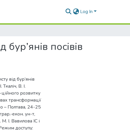
Log In
д бур’янів посівів
исту від бур’янів
Ткаліч, В. І.
а-ційного розвитку
овах трансформації
ро – Полтава, 24-25
рар.-екон. ун-т,
М. І. Вавилова ІС і
 Режим доступу: