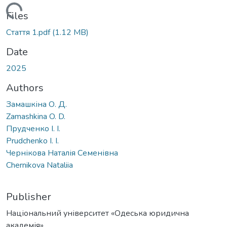
oading...
Files
Стаття 1.pdf
(1.12 MB)
Date
2025
Authors
Замашкіна О. Д.
Zamashkina O. D.
Прудченко І. І.
Prudchenko I. I.
Чернікова Наталія Семенівна
Chernikova Nataliia
Publisher
Національний університет «Одеська юридична
академія»