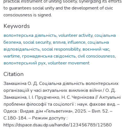
practical instrument of uniting society, synergizing its efforts
to guarantees social unity and the development of civic
consciousness is signed.
Keywords
волонтерська діяльність
,
volunteer activity
,
соціальна
безпека
,
social security
,
вплив
,
influence
,
соціальна
відповідальність
,
social responsibility
,
воєнний час
,
wartime
,
громадянська свідомість
,
civil consciousness
,
волонтерський рух
,
volunteer movement
Citation
Замашкіна О. Д. Соціальна діяльність волонтерських
організацій у часі актуальних викликів війни / О. Д.
Замашкіна, І. І. Прудченко, Н. С. Чернікова // Актуальні
проблеми філософії та соціології : наук. фахове вид. –
Одеса : Видав. дім «Гельветика», 2025. – Вип. 52. –
С.180-184. – Режим доступу :
https://dspace.dsau.dp.ua/handle/123456789/12580