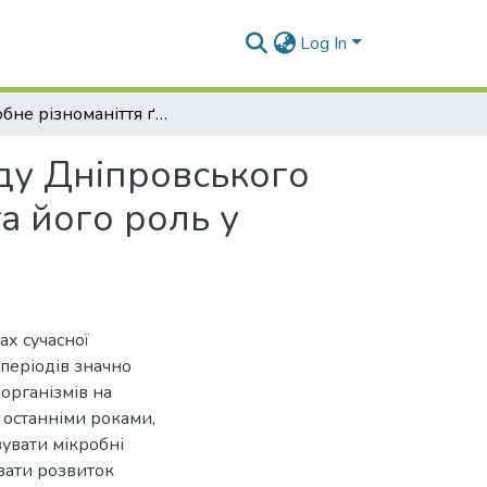
Log In
Мікробне різноманіття ґрунту в Ботанічному саду Дніпровського національного університету ім. Олеся Гончара та його роль у ґрунтоутворенні
аду Дніпровського
а його роль у
ах сучасної
 періодів значно
організмів на
 останніми роками,
вувати мікробні
ювати розвиток