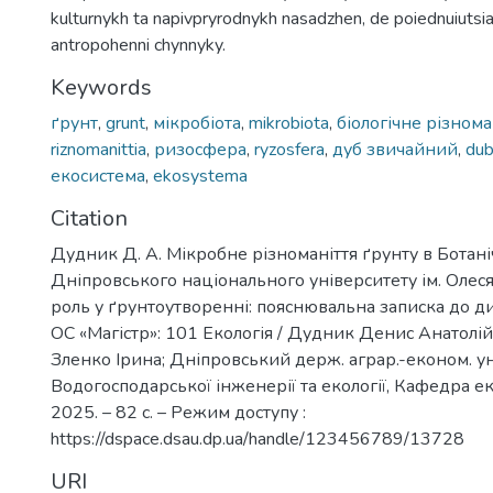
kulturnykh ta napivpryrodnykh nasadzhen, de poiednuiutsia
antropohenni chynnyky.
Keywords
ґрунт
,
grunt
,
мікробіота
,
mikrobiota
,
біологічне різнома
riznomanittia
,
ризосфера
,
ryzosfera
,
дуб звичайний
,
dub
екосистема
,
ekosystema
Citation
Дудник Д. А. Мікробне різноманіття ґрунту в Ботан
Дніпровського національного університету ім. Олеся
роль у ґрунтоутворенні: пояснювальна записка до д
ОС «Магістр»: 101 Екологія / Дудник Денис Анатолійо
Зленко Ірина; Дніпровський держ. аграр.-економ. ун
Водогосподарської інженерії та екології, Кафедра еко
2025. – 82 с. – Режим доступу :
https://dspace.dsau.dp.ua/handle/123456789/13728
URI