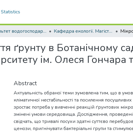
Statistics
Факультет водогосподарської інженерії та екології
Кафедра екології. Магістри
тя ґрунту в Ботанічному с
рситету ім. Олеся Гончара т
Abstract
Актуальність обраної теми зумовлена тим, що в умов
кліматичної нестабільності та посилення посушливих
зростає потреба у вивченні реакцій ґрунтових мікро
змінені умови середовища. Дослідження, проведені
свідчать, що тривалі посухи здатні суттєво перебудо
ценози, пригнічувати бактеріальні групи та стимул