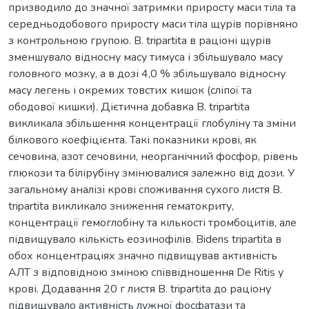
призводило до значної затримки приросту маси тіла та
середньодобового приросту маси тіла щурів порівняно
з контрольною групою. B. tripartita в раціоні щурів
зменшувало відносну масу тимуса і збільшувало масу
головного мозку, а в дозі 4,0 % збільшувало відносну
масу легень і окремих товстих кишок (сліпої та
ободової кишки). Дієтична добавка B. tripartita
викликала збільшення концентрації глобуліну та зміни
білкового коефіцієнта. Такі показники крові, як
сечовина, азот сечовини, неорганічний фосфор, рівень
глюкози та білірубіну змінювалися залежно від дози. У
загальному аналізі крові споживання сухого листя B.
tripartita викликало зниження гематокриту,
концентрації гемоглобіну та кількості тромбоцитів, але
підвищувало кількість еозинофілів. Bidens tripartita в
обох концентраціях значно підвищував активність
АЛТ з відповідною зміною співвідношення De Ritis у
крові. Додавання 20 г листя B. tripartita до раціону
підвищувало активність лужної фосфатази та