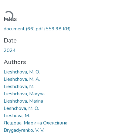
Loading...
Files
document (66).pdf
(559.98 KB)
Date
2024
Authors
Lieshchova, M. O.
Lieshchova, M. А.
Lieshchova, M.
Lieshchova, Maryna
Lieshchova, Marina
Leshchova, M. O.
Lieshova, M.
Лєщова, Марина Олексіївна
Brygadyrenko, V. V.