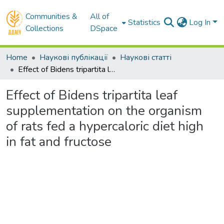
Communities &
All of
Statistics
Log In
Collections
DSpace
Home
Наукові публікації
Наукові статті
Effect of Bidens tripartita leaf supplementation on the organism of rats fed a hypercaloric diet high in fat and fructose
Effect of Bidens tripartita leaf
supplementation on the organism
of rats fed a hypercaloric diet high
in fat and fructose