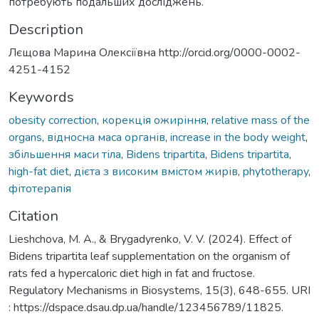
потребують подальших досліджень.
Description
Лєщова Марина Олексіївна http://orcid.org/0000-0002-
4251-4152
Keywords
obesity correction
,
корекція ожиріння
,
relative mass of the
organs
,
відносна маса органів
,
increase in the body weight
,
збільшення маси тіла
,
Bidens tripartita
,
Bidens tripartita
,
high-fat diet
,
дієта з високим вмістом жирів
,
phytotherapy
,
фітотерапія
Citation
Lieshchova, M. A., & Brygadyrenko, V. V. (2024). Effect of
Bidens tripartita leaf supplementation on the organism of
rats fed a hypercaloric diet high in fat and fructose.
Regulatory Mechanisms in Biosystems, 15(3), 648-655. URI
: https://dspace.dsau.dp.ua/handle/123456789/11825.