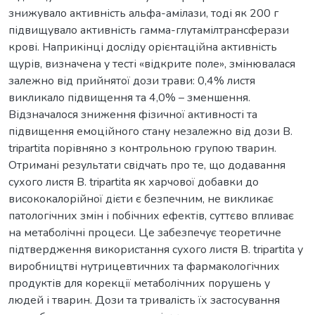
знижувало активність альфа-амілази, тоді як 200 г
підвищувало активність гамма-глутамілтрансферази
крові. Наприкінці досліду орієнтаційна активність
щурів, визначена у тесті «відкрите поле», змінювалася
залежно від прийнятої дози трави: 0,4% листя
викликало підвищення та 4,0% – зменшення.
Відзначалося зниження фізичної активності та
підвищення емоційного стану незалежно від дози B.
tripartita порівняно з контрольною групою тварин.
Отримані результати свідчать про те, що додавання
сухого листя B. tripartita як харчової добавки до
висококалорійної дієти є безпечним, не викликає
патологічних змін і побічних ефектів, суттєво впливає
на метаболічні процеси. Це забезпечує теоретичне
підтвердження використання сухого листя B. tripartita у
виробництві нутрицевтичних та фармакологічних
продуктів для корекції метаболічних порушень у
людей і тварин. Дози та тривалість їх застосування