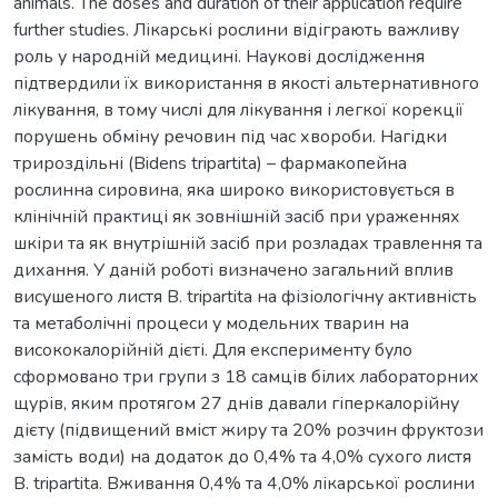
animals. The doses and duration of their application require
further studies. Лікарські рослини відіграють важливу
роль у народній медицині. Наукові дослідження
підтвердили їх використання в якості альтернативного
лікування, в тому числі для лікування і легкої корекції
порушень обміну речовин під час хвороби. Нагідки
трироздільні (Bidens tripartita) – фармакопейна
рослинна сировина, яка широко використовується в
клінічній практиці як зовнішній засіб при ураженнях
шкіри та як внутрішній засіб при розладах травлення та
дихання. У даній роботі визначено загальний вплив
висушеного листя B. tripartita на фізіологічну активність
та метаболічні процеси у модельних тварин на
висококалорійній дієті. Для експерименту було
сформовано три групи з 18 самців білих лабораторних
щурів, яким протягом 27 днів давали гіперкалорійну
дієту (підвищений вміст жиру та 20% розчин фруктози
замість води) на додаток до 0,4% та 4,0% сухого листя
B. tripartita. Вживання 0,4% та 4,0% лікарської рослини