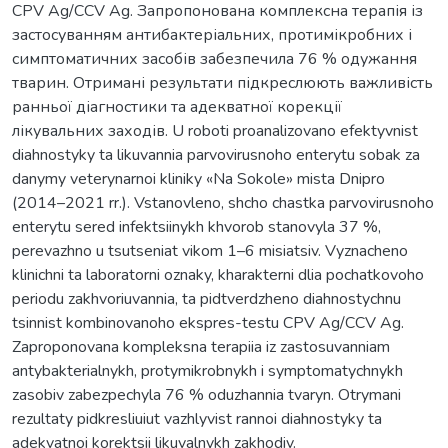
CPV Ag/CCV Ag. Запропонована комплексна терапія із
застосуванням антибактеріальних, протимікробних і
симптоматичних засобів забезпечила 76 % одужання
тварин. Отримані результати підкреслюють важливість
ранньої діагностики та адекватної корекції
лікувальних заходів. U roboti proanalizovano efektyvnist
diahnostyky ta likuvannia parvovirusnoho enterytu sobak za
danymy veterynarnoi kliniky «Na Sokole» mista Dnipro
(2014–2021 rr.). Vstanovleno, shcho chastka parvovirusnoho
enterytu sered infektsiinykh khvorob stanovyla 37 %,
perevazhno u tsutseniat vikom 1–6 misiatsiv. Vyznacheno
klinichni ta laboratorni oznaky, kharakterni dlia pochatkovoho
periodu zakhvoriuvannia, ta pidtverdzheno diahnostychnu
tsinnist kombinovanoho ekspres-testu CPV Ag/CCV Ag.
Zaproponovana kompleksna terapiia iz zastosuvanniam
antybakterialnykh, protymikrobnykh i symptomatychnykh
zasobiv zabezpechyla 76 % oduzhannia tvaryn. Otrymani
rezultaty pidkresliuiut vazhlyvist rannoi diahnostyky ta
adekvatnoi korektsii likuvalnykh zakhodiv.