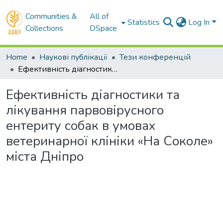
Communities &
All of
Statistics
Log In
Collections
DSpace
Home
Наукові публікації
Тези конференцій
Ефективність діагностики та лікування парвовірусного ентериту собак в умовах ветеринарної клініки «На Соколе» міста Дніпро
Ефективність діагностики та
лікування парвовірусного
ентериту собак в умовах
ветеринарної клініки «На Соколе»
міста Дніпро