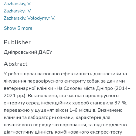
Zazharskiy, V.
Zazharskyi, V.
Zazharskiy, Volodymyr V.
Show 5 more
Publisher
Дніпровський ДАЕУ
Abstract
У роботі проаналізовано ефективність діагностики та
лікування парвовірусного ентериту собак за даними
ветеринарної клініки «На Соколе» міста Дніпро (2014–
2021 рр.). Встановлено, що частка парвовірусного
ентериту серед інфекційних хвороб становила 37 %,
переважно у цуценят віком 1–6 місяців. Визначено
клінічні та лабораторні ознаки, характерні для
початкового періоду захворювання, та підтверджено
діагностичну цінність комбінованого експрес-тесту