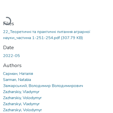
Loading...
Files
22_Теоретичні та практичні питання аграрної
науки_частина 1-251-254.pdf
(307.79 KB)
Date
2022-05
Authors
Сарман, Наталія
Sarman, Nataliia
Зажарський, Володимир Володимирович
Zazharskiy, Vladymyr
Zazharskiy, Volodymyr
Zazharskyi, Vladymyr
Zazharskyi, Volodymyr