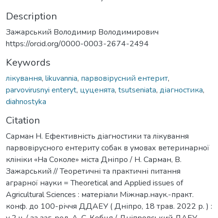
Description
Зажарський Володимир Володимирович
https://orcid.org/0000-0003-2674-2494
Keywords
лікування
,
likuvannia
,
парвовірусний ентерит
,
parvovirusnyi enteryt
,
цуценята
,
tsutseniata
,
діагностика
,
diahnostyka
Citation
Сарман Н. Ефективність діагностики та лікування
парвовірусного ентериту собак в умовах ветеринарної
клініки «На Соколе» міста Дніпро / Н. Сарман, В.
Зажарський // Теоретичні та практичні питання
аграрної науки = Theoretical and Applied issues of
Agricultural Sciences : матеріали Міжнар.наук.-практ.
конф. до 100-річчя ДДАЕУ ( Дніпро, 18 трав. 2022 р. ) :
у 2 ч. / за заг. ред. А. С. Кобця / Дніпровський ДАЕУ. –