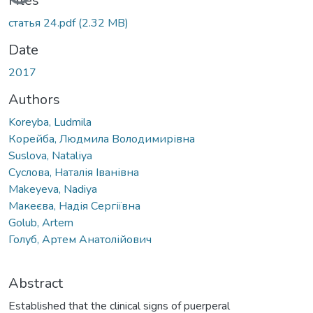
Files
статья 24.pdf
(2.32 MB)
Date
2017
Authors
Koreyba, Ludmila
Корейба, Людмила Володимирівна
Suslova, Natalіya
Cуслова, Наталія Іванівна
Makeyeva, Nadiya
Макеєва, Надія Сергіївна
Golub, Artem
Голуб, Артем Анатолійович
Abstract
Established that the clinical signs of puerperal