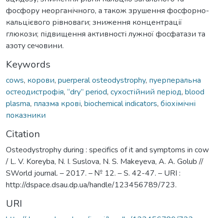
фосфору неорганічного, а також зрушення фосфорно-
кальцієвого рівноваги; зниження концентрації
глюкози; підвищення активності лужної фосфатази та
азоту сечовини.
Keywords
cows
,
корови
,
puerperal osteodystrophy
,
пуерперальна
остеодистрофія
,
“dry” period
,
сухостійний період
,
blood
plasma
,
плазма крові
,
biochemical indicators
,
біохімічні
показники
Citation
Osteodystrophy during : specifics of it and symptoms in cow
/ L. V. Koreyba, N. I. Suslova, N. S. Makeyeva, A. A. Golub //
SWorld journal. – 2017. – № 12. – S. 42-47. – URI :
http://dspace.dsau.dp.ua/handle/123456789/723.
URI