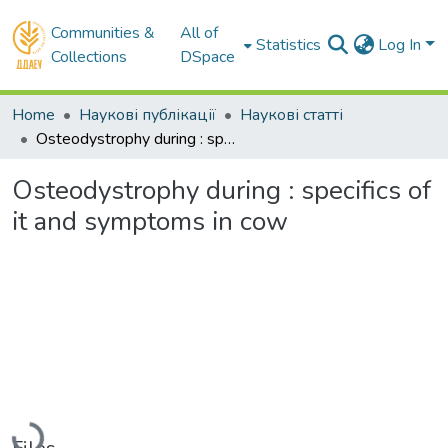
Communities &
All of
Statistics
Log In
Collections
DSpace
Home
Наукові публікації
Наукові статті
Osteodystrophy during : specifics of it and symptoms in cow
Osteodystrophy during : specifics of
it and symptoms in cow
Loading...