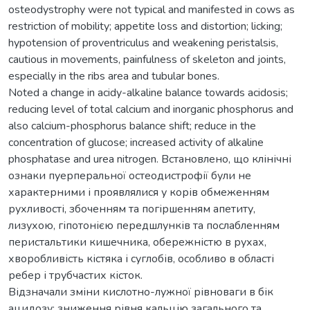
osteodystrophy were not typical and manifested in cows as
restriction of mobility; appetite loss and distortion; licking;
hypotension of proventriculus and weakening peristalsis,
cautious in movements, painfulness of skeleton and joints,
especially in the ribs area and tubular bones.
Noted a change in acidy-alkaline balance towards acidosis;
reducing level of total calcium and inorganic phosphorus and
also calcium-phosphorus balance shift; reduce in the
concentration of glucose; increased activity of alkaline
phosphatase and urea nitrogen. Встановлено, що клінічні
ознаки пуерперальної остеодистрофії були не
характерними і проявлялися у корів обмеженням
рухливості, збоченням та погіршенням апетиту,
лизухою, гіпотонією передшлунків та послабленням
перистальтики кишечника, обережністю в рухах,
хворобливість кістяка і суглобів, особливо в області
ребер і трубчастих кісток.
Відзначали зміни кислотно-лужної рівноваги в бік
ацидозу; зниження рівня кальцію загального та