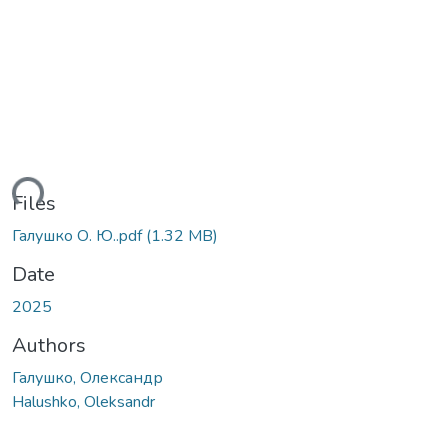
ding...
Files
Галушко О. Ю..pdf
(1.32 MB)
Date
2025
Authors
Галушко, Олександр
Halushko, Oleksandr