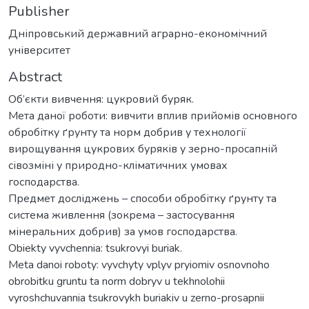
Publisher
Дніпровський державний аграрно-економічний
університет
Abstract
Об’єкти вивчення: цукровий буряк.
Мета даної роботи: вивчити вплив прийомів основного
обробітку ґрунту та норм добрив у технології
вирощування цукрових буряків у зерно-просапній
сівозміні у природно-кліматичних умовах
господарства.
Предмет досліджень – способи обробітку ґрунту та
система живлення (зокрема – застосування
мінеральних добрив) за умов господарства.
Obiekty vyvchennia: tsukrovyi buriak.
Meta danoi roboty: vyvchyty vplyv pryiomiv osnovnoho
obrobitku gruntu ta norm dobryv u tekhnolohii
vyroshchuvannia tsukrovykh buriakiv u zerno-prosapnii