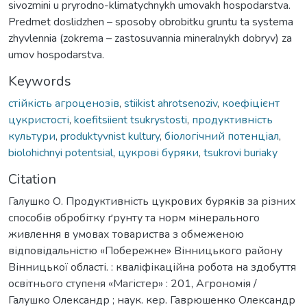
sivozmini u pryrodno-klimatychnykh umovakh hospodarstva.
Predmet doslidzhen – sposoby obrobitku gruntu ta systema
zhyvlennia (zokrema – zastosuvannia mineralnykh dobryv) za
umov hospodarstva.
Keywords
стійкість агроценозів
,
stiikist ahrotsenoziv
,
коефіцієнт
цукристості
,
koefitsiient tsukrystosti
,
продуктивність
культури
,
produktyvnist kultury
,
біологічний потенціал
,
biolohichnyi potentsial
,
цукрові буряки
,
tsukrovi buriaky
Citation
Галушко О. Продуктивність цукрових буряків за різних
способів обробітку ґрунту та норм мінерального
живлення в умовах товариства з обмеженою
відповідальністю «Побережне» Вінницького району
Вінницької області. : кваліфікаційна робота на здобуття
освітнього ступеня «Магістер» : 201, Агрономія /
Галушко Олександр ; наук. кер. Гаврюшенко Олександр