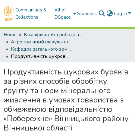
Communities &
All of
Statistics
Log In
Collections
DSpace
Home
Кваліфікаційні роботи здобувачів вищої освіти
Агрономічний факультет
Кафедра загального землеробства та ґрунтознавства . Магістри
Продуктивність цукрових буряків за різних способів обробітку ґрунту та норм мінерального живлення в умовах товариства з обмеженою відповідальністю «Побережне» Вінницького району Вінницької області
Продуктивність цукрових буряків
за різних способів обробітку
ґрунту та норм мінерального
живлення в умовах товариства з
обмеженою відповідальністю
«Побережне» Вінницького району
Вінницької області