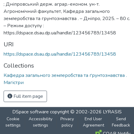
; Дніпровський держ. аграр.-економ. ун-т.
Агрономічний факультет, Кафедра загального
землеробства та грунтознавства . – Дніпро, 2025. – 80 с.
– Режим доступу :
https://dspace.dsau.dp.ua/handle/123456789/13458
URI
https://dspace.dsau.dp.ua/handle/123456789/13458
Collections
Кафедра загального землеробства та ґрунтознавства .
Магістри
Full item page
DSpace software
copyright © 2002-2026
LYRASIS
Cookie
Accessibility
Privacy
End User
Send
settings
settings
policy
Agreement
Feedback
COAR Notify