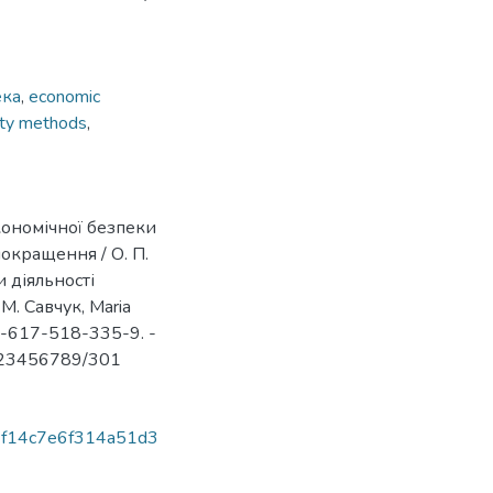
ека
,
economic
ety methods
,
кономічної безпеки
окращення / О. П.
и діяльності
М. Савчук, Maria
78-617-518-335-9. -
e/123456789/301
034f14c7e6f314a51d3