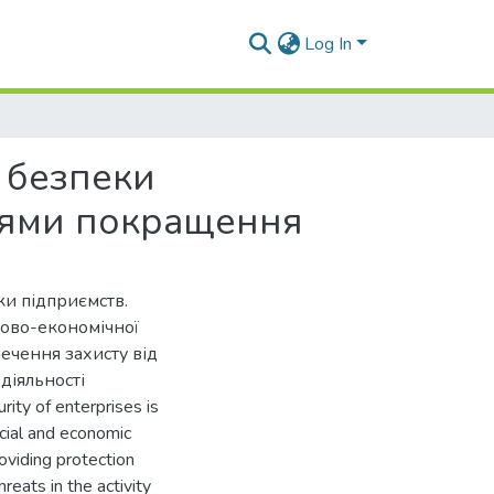
Log In
 безпеки
прями покращення
ки підприємств.
ово-економічної
ечення захисту від
діяльності
ity of enterprises is
ncial and economic
oviding protection
reats in the activity