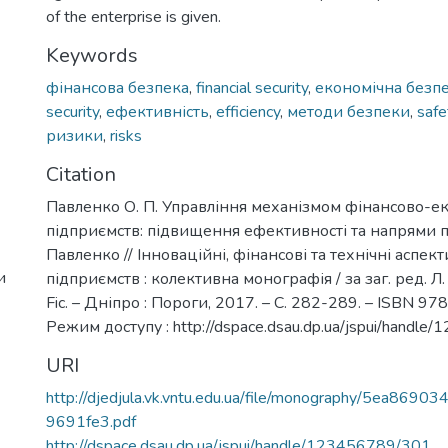
of the enterprise is given.
Keywords
фінансова безпека
,
financial security
,
економічна безп
security
,
ефективність
,
efficiency
,
методи безпеки
,
saf
ризики
,
risks
Citation
Павленко О. П. Управління механізмом фінансово-е
підприємств: підвищення ефективності та напрями п
Павленко // Інноваційні, фінансові та технічні аспект
и
підприємств : колективна монографія / за заг. ред. Л. 
Fic. – Дніпро : Пороги, 2017. – С. 282-289. – ISBN 9
Режим доступу : http://dspace.dsau.dp.ua/jspui/handl
URI
http://djedjula.vk.vntu.edu.ua/file/monography/5ea869
9691fe3.pdf
http://dspace.dsau.dp.ua/jspui/handle/123456789/301