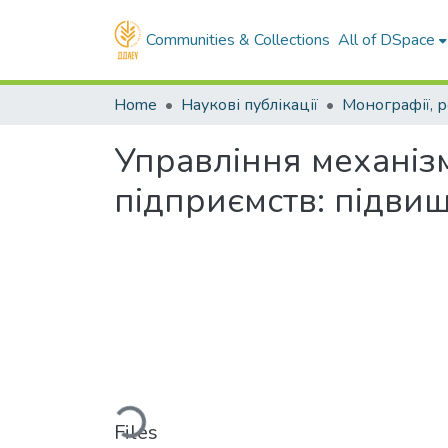
Communities & Collections
All of DSpace
Home
Наукові публікації
Управління механіз
підприємств: підви
Loading...
Files