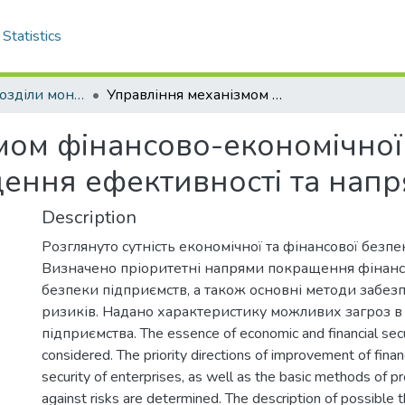
Statistics
Монографії, розділи монографій
Управління механізмом фінансово-економічної безпеки підприємств: підвищення ефективності та напрями покращення
мом фінансово-економічної
щення ефективності та на
Description
Розглянуто сутність економічної та фінансової безпе
Визначено пріоритетні напрями покращення фінанс
безпеки підприємств, а також основні методи забезп
ризиків. Надано характеристику можливих загроз в 
підприємства. The essence of economic and financial secur
considered. The priority directions of improvement of fina
security of enterprises, as well as the basic methods of pr
against risks are determined. The description of possible th