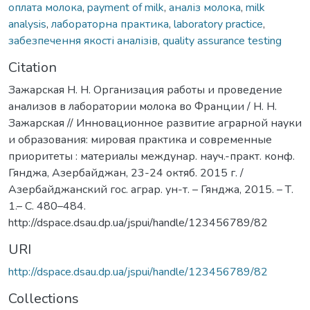
оплата молока
,
payment of milk
,
аналіз молока
,
milk
analysis
,
лабораторна практика
,
laboratory practice
,
забезпечення якості аналізів
,
quality assurance testing
Citation
Зажарская Н. Н. Организация работы и проведение
анализов в лаборатории молока во Франции / Н. Н.
Зажарская // Инновационное развитие аграрной науки
и образования: мировая практика и современные
приоритеты : материалы междунар. науч.-практ. конф.
Гянджа, Азербайджан, 23-24 октяб. 2015 г. /
Азербайджанский гос. аграр. ун-т. – Гянджа, 2015. – Т.
1.– С. 480–484.
http://dspace.dsau.dp.ua/jspui/handle/123456789/82
URI
http://dspace.dsau.dp.ua/jspui/handle/123456789/82
Collections