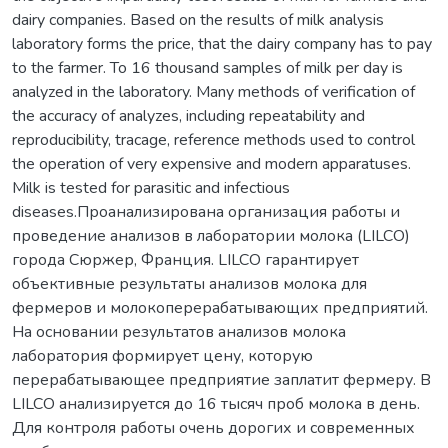
dairy companies. Based on the results of milk analysis
laboratory forms the price, that the dairy company has to pay
to the farmer. To 16 thousand samples of milk per day is
analyzed in the laboratory. Many methods of verification of
the accuracy of analyzes, including repeatability and
reproducibility, tracage, reference methods used to control
the operation of very expensive and modern apparatuses.
Milk is tested for parasitic and infectious
diseases.Проанализирована организация работы и
проведение анализов в лаборатории молока (LILCO)
города Сюржер, Франция. LILCO гарантирует
объективные результаты анализов молока для
фермеров и молокоперерабатывающих предприятий.
На основании результатов анализов молока
лаборатория формирует цену, которую
перерабатывающее предприятие заплатит фермеру. В
LILCO анализируется до 16 тысяч проб молока в день.
Для контроля работы очень дорогих и современных