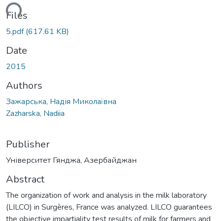
ding...
Files
5.pdf
(617.61 KB)
Date
2015
Authors
Зажарська, Надія Миколаївна
Zazharska, Nadiia
Publisher
Університет Гянджа, Азербайджан
Abstract
The organization of work and analysis in the milk laboratory
(LILCO) in Surgères, France was analyzed. LILCO guarantees
the objective impartiality test results of milk for farmers and