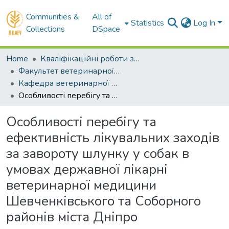
Communities &
All of
Statistics
Log In
Collections
DSpace
Home
Кваліфікаційні роботи здобувачів вищої освіти
Факультет ветеринарної медицини
Кафедра ветеринарної хірургії і репрудоктології. Магістри
Особливості перебігу та ефективність лікувальних заходів за завороту шлунку у собак в умовах державної лікарні ветеринарної медицини Шевченківського та Соборного районів міста Дніпро
Особливості перебігу та
ефективність лікувальних заходів
за завороту шлунку у собак в
умовах державної лікарні
ветеринарної медицини
Шевченківського та Соборного
районів міста Дніпро