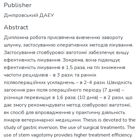
Publisher
Дніпровський ДАЕУ
Abstract
Дипломна робота присвячена вивченню завороту
шлунку, застосуванню оперативних методів лікування.
Застосування стовбурової ваготомії забезпечує вищу
ефективність лікування. Зокрема, вона підвищує
ефективність лікування в 1,5 раза, на тлі зниження
частоти рецидивів - в 3 рази, та ранніх
післяопераційних ускладнень – в 2-4 рази. Швидкість
загоєння ран після операційного періоду (7 днів) –
різниця перевищує в 1,6 раза; (10 днів) – в 2 рази, що
дає змогу рекомендувати метод совбурової ваготомії,
як спосіб для впровадження у практичну діяльність
лікарів ветеринарної медицини. Thesis is devoted to the
study of gastric inversion, the use of surgical treatments. The
use of stem vagotomy provides higher treatment efficiency.