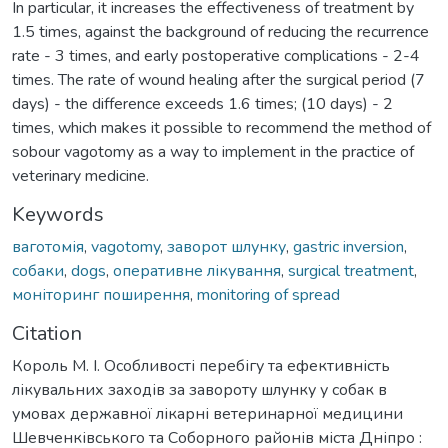
In particular, it increases the effectiveness of treatment by
1.5 times, against the background of reducing the recurrence
rate - 3 times, and early postoperative complications - 2-4
times. The rate of wound healing after the surgical period (7
days) - the difference exceeds 1.6 times; (10 days) - 2
times, which makes it possible to recommend the method of
sobour vagotomy as a way to implement in the practice of
veterinary medicine.
Keywords
ваготомія
,
vagotomy
,
заворот шлунку
,
gastric inversion
,
собаки
,
dogs
,
оперативне лікування
,
surgical treatment
,
моніторинг поширення
,
monitoring of spread
Citation
Король М. І. Особливості перебігу та ефективність
лікувальних заходів за завороту шлунку у собак в
умовах державної лікарні ветеринарної медицини
Шевченківського та Соборного районів міста Дніпро :