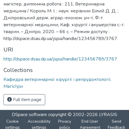
магістер. дипломна робота : 211, Ветеринарна
медицина / Король М. І. ; наук. керівник Білий Д. Д. ;
Дніпровський держ. аграр.-економ. ун-т, Ф-т
ветеринарної медицини, Каф. хірургії і акушерства с.-г.
тварин. – Дніпро, 2020. – 66 с. – Режим доступу :
http://dspace.dsau.dp.ua/jspui/handle/123456789/3767.
URI
http://dspace.dsau.dp.ua/jspui/handle/123456789/3767
Collections
Кафедра ветеринарної хірургії і репрудоктології.
Магістри
Full item page
DSpace software
copyright © 2002-2026
LYRASIS
Cookie
Accessibility
Privacy
End User
Send
settings
settings
policy
Agreement
Feedback