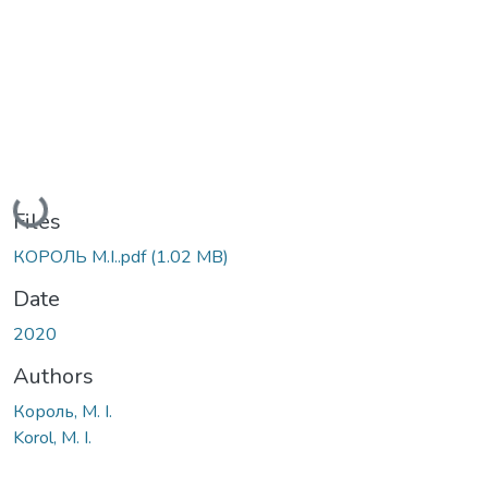
Loading...
Files
КОРОЛЬ М.І..pdf
(1.02 MB)
Date
2020
Authors
Король, М. І.
Korol, M. I.