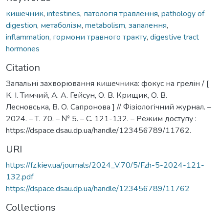
кишечник
,
intestines
,
патологія травлення
,
pathology of
digestion
,
метаболізм
,
metabolism
,
запалення
,
inflammation
,
гормони травного тракту
,
digestive tract
hormones
Citation
Запальні захворювання кишечника: фокус на грелін / [
К. І. Тимчий, А. А. Гейсун, О. В. Крищик, О. В.
Лесновська, В. О. Сапронова ] // Фізіологічний журнал. –
2024. – Т. 70. – № 5. – С. 121-132. – Режим доступу :
https://dspace.dsau.dp.ua/handle/123456789/11762.
URI
https://fz.kiev.ua/journals/2024_V.70/5/Fzh-5-2024-121-
132.pdf
https://dspace.dsau.dp.ua/handle/123456789/11762
Collections