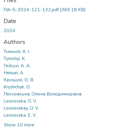
Files
Fzh-5-2024-121-132.pdf
(369.18 KB)
Date
2024
Authors
Тимчий, К. І.
Tymchyi, K.
Гейсун, А. А.
Heisun, A.
Крищик, О. В.
Kryshchyk, O.
Лесновська, Олена Володимирівна
Lesnovska, O. V.
Lesnovskay, O. V.
Lesnovska, E. V.
Show 10 more