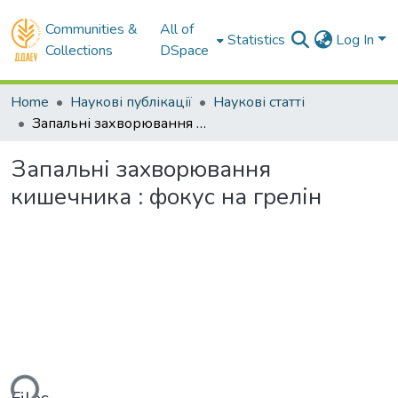
Communities &
All of
Statistics
Log In
Collections
DSpace
Home
Наукові публікації
Наукові статті
Запальні захворювання кишечника : фокус на грелін
Запальні захворювання
кишечника : фокус на грелін
ding...