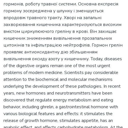
гормонів, роботу травної системи. Основна експресія
гормону зосереджена у шлунку і зменшується
впродовж травного тракту. Хворі на запальні
захворювання кишечника характеризуються високим
вмістом циркулюючого греліну в крові. Він захищає
кишечник зниженням вивільнення прозапальних
цитокінів та інфільтрацією нейтрофілів. Гормон грелін
проявляє антиоксидантну дію збільшенням
вивільнення оксиду азоту у кишечнику. Today, diseases
of the digestive organs remain one of the most urgent
problems of modern medicine. Scientists pay considerable
attention to the biochemical and molecular mechanisms
underlying the development of these pathologies. In recent
years, new hormones and neurotransmitters have been
discovered that regulate energy metabolism and eating
behavior, including ghrelin, a gastrointestinal hormone with
various biological features and effects: it stimulates the
release of growth hormone, stimulates appetite, has an
anabolic effect, and affects carbohydrate metabolism. At the