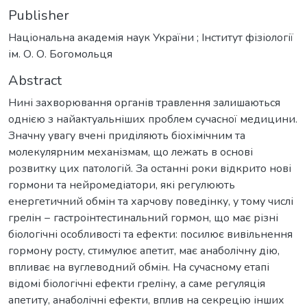
Publisher
Національна академія наук України ; Інститут фізіології
ім. О. О. Богомольця
Abstract
Нині захворювання органів травлення залишаються
однією з найактуальніших проблем сучасної медицини.
Значну увагу вчені приділяють біохімічним та
молекулярним механізмам, що лежать в основі
розвитку цих патологій. За останні роки відкрито нові
гормони та нейромедіатори, які регулюють
енергетичний обмін та харчову поведінку, у тому числі
грелін − гастроінтестинальний гормон, що має різні
біологічні особливості та ефекти: посилює вивільнення
гормону росту, стимулює апетит, має анаболічну дію,
впливає на вуглеводний обмін. На сучасному етапі
відомі біологічні ефекти греліну, а саме регуляція
апетиту, анаболічні ефекти, вплив на секрецію інших