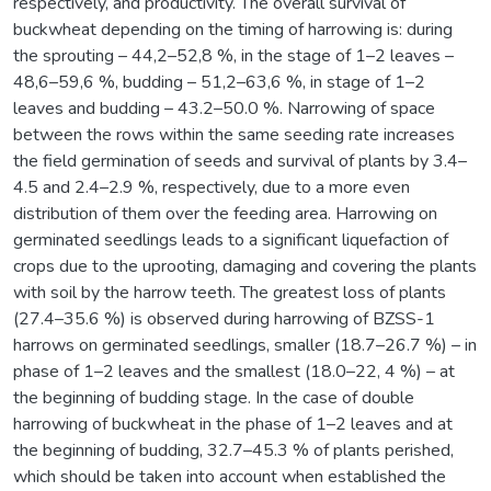
respectively, and productivity. The overall survival of
buckwheat depending on the timing of harrowing is: during
the sprouting – 44,2–52,8 %, in the stage of 1–2 leaves –
48,6–59,6 %, budding – 51,2–63,6 %, in stage of 1–2
leaves and budding – 43.2–50.0 %. Narrowing of space
between the rows within the same seeding rate increases
the field germination of seeds and survival of plants by 3.4–
4.5 and 2.4–2.9 %, respectively, due to a more even
distribution of them over the feeding area. Harrowing on
germinated seedlings leads to a significant liquefaction of
crops due to the uprooting, damaging and covering the plants
with soil by the harrow teeth. The greatest loss of plants
(27.4–35.6 %) is observed during harrowing of BZSS-1
harrows on germinated seedlings, smaller (18.7–26.7 %) – in
phase of 1–2 leaves and the smallest (18.0–22, 4 %) – at
the beginning of budding stage. In the case of double
harrowing of buckwheat in the phase of 1–2 leaves and at
the beginning of budding, 32.7–45.3 % of plants perished,
which should be taken into account when established the