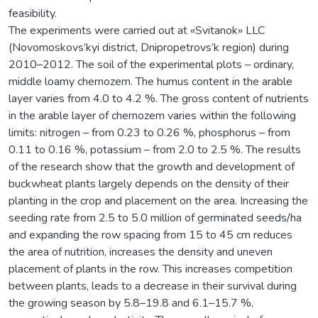
feasibility.
The experiments were carried out at «Svitanok» LLC
(Novomoskovs’kyi district, Dnipropetrovs’k region) during
2010–2012. The soil of the experimental plots – ordinary,
middle loamy chernozem. The humus content in the arable
layer varies from 4.0 to 4.2 %. The gross content of nutrients
in the arable layer of chernozem varies within the following
limits: nitrogen – from 0.23 to 0.26 %, phosphorus – from
0.11 to 0.16 %, potassium – from 2.0 to 2.5 %. The results
of the research show that the growth and development of
buckwheat plants largely depends on the density of their
planting in the crop and placement on the area. Increasing the
seeding rate from 2.5 to 5.0 million of germinated seeds/ha
and expanding the row spacing from 15 to 45 cm reduces
the area of nutrition, increases the density and uneven
placement of plants in the row. This increases competition
between plants, leads to a decrease in their survival during
the growing season by 5.8–19.8 and 6.1–15.7 %,