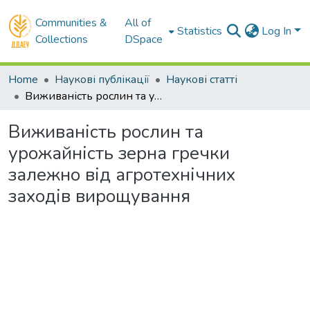
Communities &
All of
Statistics
Log In
Collections
DSpace
Home
Наукові публікації
Наукові статті
Виживаність рослин та урожайність зерна гречки залежно від агротехнічних заходів вирощування
Виживаність рослин та
урожайність зерна гречки
залежно від агротехнічних
заходів вирощування