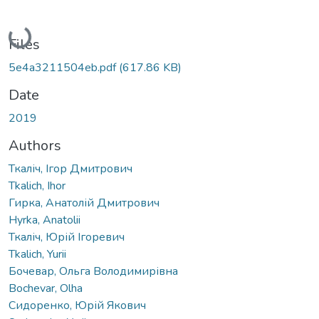
Loading...
Files
5e4a3211504eb.pdf
(617.86 KB)
Date
2019
Authors
Ткаліч, Ігор Дмитрович
Tkalich, Ihor
Гирка, Анатолій Дмитрович
Hyrka, Anatolii
Ткаліч, Юрій Ігоревич
Tkalich, Yurii
Бочевар, Ольга Володимирівна
Bochevar, Olha
Сидоренко, Юрій Якович