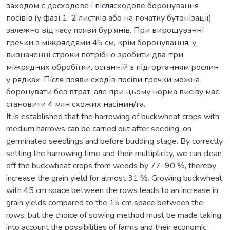
заходом є досходове і післясходове боронування
посівів (у фазі 1–2 листків або на початку бутонізації)
залежно від часу появи бур’янів. При вирощуванні
гречки з міжряддями 45 см, крім боронування, у
визначенні строки потрібно зробити два-три
міжрядних обробітки, останній з підгортанням рослин
у рядках. Після появи сходів посіви гречки можна
боронувати без втрат, але при цьому норма висіву має
становити 4 млн схожих насінин/га.
It is established that the harrowing of buckwheat crops with
medium harrows can be carried out after seeding, on
germinated seedlings and before budding stage. By correctly
setting the harrowing time and their multiplicity, we can clean
off the buckwheat crops from weeds by 77–90 %, thereby
increase the grain yield for almost 31 %. Growing buckwheat
with 45 cm space between the rows leads to an increase in
grain yields compared to the 15 cm space between the
rows, but the choice of sowing method must be made taking
into account the possibilities of farms and their economic