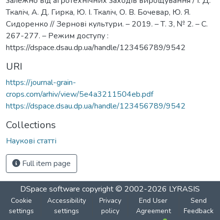
залежно від агротехнічних заходів вирощування / І. Д.
Ткаліч, А. Д. Гирка, Ю. І. Ткаліч, О. В. Бочевар, Ю. Я.
Сидоренко // Зернові культури. – 2019. – Т. 3, № 2. – С.
267-277. – Режим доступу :
https://dspace.dsau.dp.ua/handle/123456789/9542
URI
https://journal-grain-
crops.com/arhiv/view/5e4a3211504eb.pdf
https://dspace.dsau.dp.ua/handle/123456789/9542
Collections
Наукові статті
Full item page
DSpace software
copyright © 2002-2026
LYRASIS
Cookie
Accessibility
Privacy
End User
Send
settings
settings
policy
Agreement
Feedback