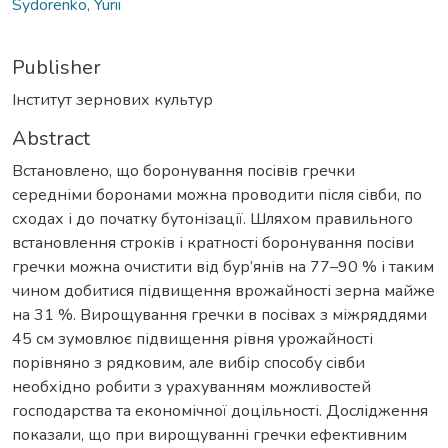
Sydorenko, Yurii
Publisher
Інститут зернових культур
Abstract
Встановлено, що боронування посівів гречки
середніми боронами можна проводити після сівби, по
сходах і до початку бутонізації. Шляхом правильного
встановлення строків і кратності боронування посіви
гречки можна очистити від бур’янів на 77–90 % і таким
чином добитися підвищення врожайності зерна майже
на 31 %. Вирощування гречки в посівах з міжряддями
45 см зумовлює підвищення рівня урожайності
порівняно з рядковим, але вибір способу сівби
необхідно робити з урахуванням можливостей
господарства та економічної доцільності. Дослідження
показали, що при вирощуванні гречки ефективним