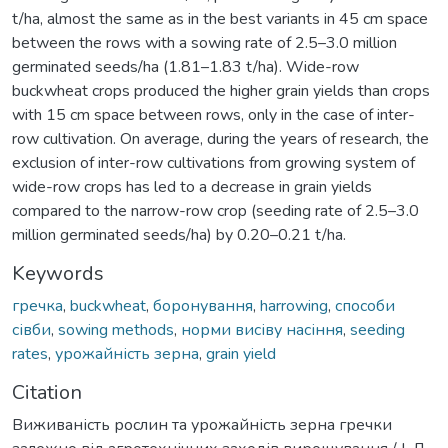
t/ha, almost the same as in the best variants in 45 cm space
between the rows with a sowing rate of 2.5–3.0 million
germinated seeds/ha (1.81–1.83 t/ha). Wide-row
buckwheat crops produced the higher grain yields than crops
with 15 cm space between rows, only in the case of inter-
row cultivation. On average, during the years of research, the
exclusion of inter-row cultivations from growing system of
wide-row crops has led to a decrease in grain yields
compared to the narrow-row crop (seeding rate of 2.5–3.0
million germinated seeds/ha) by 0.20–0.21 t/ha.
Keywords
гречка
,
buckwheat
,
боронування
,
harrowing
,
способи
сівби
,
sowing methods
,
норми висіву насіння
,
seeding
rates
,
урожайність зерна
,
grain yield
Citation
Виживаність рослин та урожайність зерна гречки