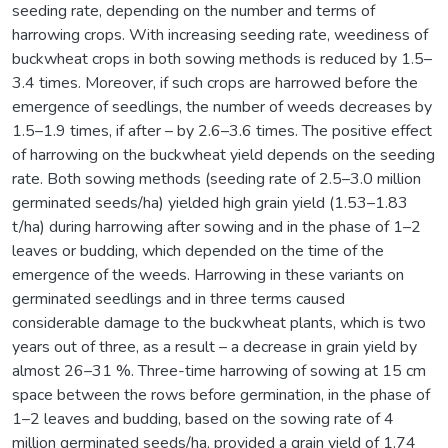
seeding rate, depending on the number and terms of
harrowing crops. With increasing seeding rate, weediness of
buckwheat crops in both sowing methods is reduced by 1.5–
3.4 times. Moreover, if such crops are harrowed before the
emergence of seedlings, the number of weeds decreases by
1.5–1.9 times, if after – by 2.6–3.6 times. The positive effect
of harrowing on the buckwheat yield depends on the seeding
rate. Both sowing methods (seeding rate of 2.5–3.0 million
germinated seeds/ha) yielded high grain yield (1.53–1.83
t/ha) during harrowing after sowing and in the phase of 1–2
leaves or budding, which depended on the time of the
emergence of the weeds. Harrowing in these variants on
germinated seedlings and in three terms caused
considerable damage to the buckwheat plants, which is two
years out of three, as a result – a decrease in grain yield by
almost 26–31 %. Three-time harrowing of sowing at 15 cm
space between the rows before germination, in the phase of
1–2 leaves and budding, based on the sowing rate of 4
million germinated seeds/ha, provided a grain yield of 1.74