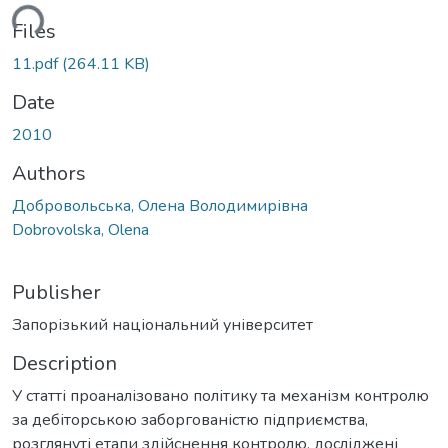
ding...
Files
11.pdf
(264.11 KB)
Date
2010
Authors
Добровольська, Олена Володимирівна
Dobrovolska, Olena
Publisher
Запорізький національний університет
Description
У статті проаналізовано політику та механізм контролю
за дебіторською заборгованістю підприємства,
розглянуті етапи здійснення контролю, досліджені