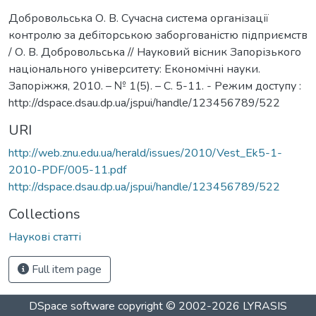
Добровольська О. В. Сучасна система організації
контролю за дебіторською заборгованістю підприємств
/ О. В. Добровольська // Науковий вісник Запорізького
національного університету: Економічні науки.
Запоріжжя, 2010. – № 1(5). – C. 5-11. - Режим доступу :
http://dspace.dsau.dp.ua/jspui/handle/123456789/522
URI
http://web.znu.edu.ua/herald/issues/2010/Vest_Ek5-1-
2010-PDF/005-11.pdf
http://dspace.dsau.dp.ua/jspui/handle/123456789/522
Collections
Наукові статті
Full item page
DSpace software
copyright © 2002-2026
LYRASIS