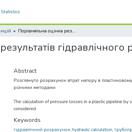
Statistics
енцій
Порівняльна оцінка результатів гідравлічного розрахунку трубопроводів
результатів гідравлічного
Abstract
Розглянуто розрахунок втрат напору в пластиковом
різними методами
The calculation of pressure losses in a plastic pipeline by
considered
Keywords
гідравлічний розрахунок
,
hydraulic calculation
,
трубопр