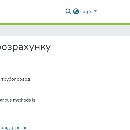
Log In
 розрахунку
у трубопроводі
 various methods is
овід
,
pipeline
,