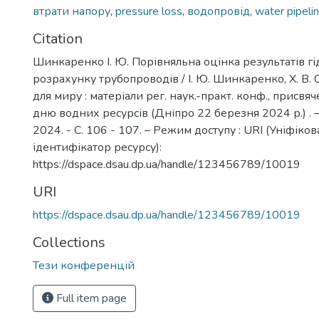
втрати напору
,
pressure loss
,
водопровід
,
water pipeli
Citation
Шинкаренко І. Ю. Порівняльна оцінка результатів гі
розрахунку трубопроводів / І. Ю. Шинкаренко, Х. В. 
для миру : матеріали рег. наук.-практ. конф., присвя
дню водних ресурсів (Дніпро 22 березня 2024 р.) . 
2024. - С. 106 - 107. – Режим доступу : URI (Уніфіко
ідентифікатор ресурсу):
https://dspace.dsau.dp.ua/handle/123456789/10019
URI
https://dspace.dsau.dp.ua/handle/123456789/10019
Collections
Тези конференцій
Full item page