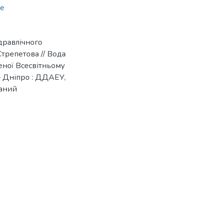
ne
дравлічного
Стрепетова // Вода
ченої Всесвітньому
– Дніпро : ДДАЕУ,
ваний