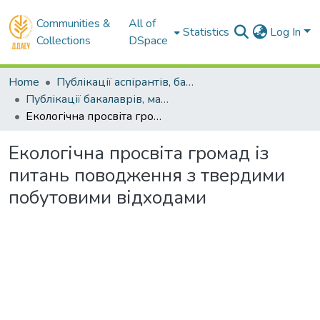
Communities &
All of
Statistics
Log In
Collections
DSpace
Home
Публікації аспірантів, бакалаврів, магістрів
Публікації бакалаврів, магістрів
Екологічна просвіта громад із питань поводження з твердими побутовими відходами
Екологічна просвіта громад із
питань поводження з твердими
побутовими відходами