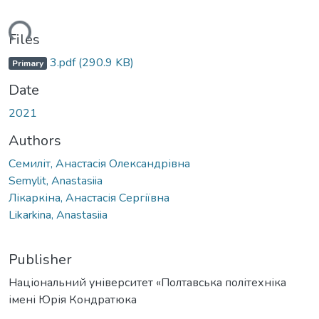
ding...
Files
3.pdf
(290.9 KB)
Primary
Date
2021
Authors
Семиліт, Анастасія Олександрівна
Semylit, Anastasiia
Лікаркіна, Анастасія Сергіївна
Likarkina, Anastasiia
Publisher
Національний університет «Полтавська політехніка
імені Юрія Кондратюка