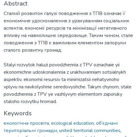
Abstract
Сталий розвиток галузі поводження з ТПВ означає її
економічне удосконалення з урахуванням соціальних
аспектів, економії ресурсів та мінімізації негативного
впливу на навколишнє середовище. Таким чином, стале
поводження з ТПВ є важливим елементом запоруки
сталого розвитку громад.
Stalyi rozvytok haluzi povodzhennia z TPV oznachaie yii
ekonomichne udoskonalennia z urakhuvanniam sotsialnykh
aspektiv, ekonomii resursiv ta minimizatsii nehatyvnoho
vplyvu na navkolyshnie seredovyshche. Takym chynom, stale
povodzhennia z TPV ye vazhlyvym elementom zaporuky
staloho rozvytku hromad.
Keywords
екологічна просвіта
,
ecological education
,
об’єднані
територіальні громади
,
united territorial communities
,