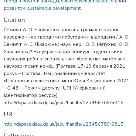
тверді побутові відходи
,
solid household waste
,
сталий
розвиток
,
sustainable development
Citation
Семиліт А. О. Екологічна просвіта громад із питань
поводження з твердими побутовими відходами / А. О.
Семиліт, А. С. Лікаркіна ; наук. кер. : О. В. Матухно, О. В.
Харламова // Всеукраїнський конкурс студентських
наукових робіт зі спеціальності «Екологія»: матеріали
науково-практ. конф., (Полтава, 17-19 березня 2021
року). – Полтава : Національний університет
«Полтавська політехніка імені Юрія Кондратюка. 2021.
– С. 43. – Режим доступу : URI (Уніфікований
ідентифікатор ресурсу):
http://dspace.dsau.dp.ua/jspui/handle/123456789/6815
URI
http://dspace.dsau.dp.ua/jspui/handle/123456789/6815
Collections